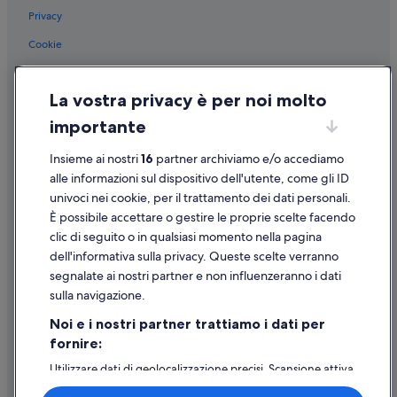
Privacy
Cookie
Condizioni per l'utilizzo
La vostra privacy è per noi molto
Informazioni legali/Contatti
importante
Linee guida sui contenuti e segnalazione dei contenuti
Insieme ai nostri
16
partner archiviamo e/o accediamo
Supporto
alle informazioni sul dispositivo dell'utente, come gli ID
univoci nei cookie, per il trattamento dei dati personali.
Assistenza clienti
È possibile accettare o gestire le proprie scelte facendo
Contattaci
clic di seguito o in qualsiasi momento nella pagina
dell'informativa sulla privacy. Queste scelte verranno
Come cancellare un volo
segnalate ai nostri partner e non influenzeranno i dati
Come modificare la prenotazione di un hotel o una casa vacanze
sulla navigazione.
Tempistiche per i rimborsi
Noi e i nostri partner trattiamo i dati per
fornire:
Utilizzare un coupon Expedia
Utilizzare dati di geolocalizzazione precisi. Scansione attiva
Documenti per i viaggi internazionali
delle caratteristiche del dispositivo ai fini