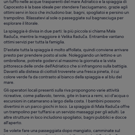
un tuffo nelle acque trasparenti del mare Adriatico e la spiaggia di
Capocesto è la base ideale per stendere l'asciugamano, grazie agli
ottimi servi in loco che includono bar, bagni, spogliatoi e persino un
trampolino. Rilassatevi al sole o passeggiate sul bagnasciuga per
esplorare il litorale.
La spiaggia è divisa in due parti: la più piccola si chiama Mala
Raduča, mentre la maggiore è Velika Raduča. Entrambe vantano
ottimi servizi per tutta la famiglia.
D'estate tutta la spiaggia è molto affollata, quindi conviene arrivare
presto per prendere posto al sole. Noleggiando un lettino e un
ombrellone, potrete godervi al massimo la giornata e la vista
pittoresca delle onde dell'Adriatico che si infrangono sulla battigia.
Davanti alla distesa di ciottoli troverete una fresca pineta, il cui
colore verde fa da contrasto al bianco della spiaggia e al blu del
mare.
Gli operatori locali presenti sulla riva propongono varie attività
ricreative, come pallavolo, tennis, gite in barca a remi, sci d'acqua o
escursioni in catamarano a largo della costa. I bambini possono
divertirsi in un parco giochi in loco. La spiaggia di Mala Raduča offre
un trampolino per tuffarsi e un servizio massaggi per gli adulti. Le
altre strutture in loco includono spogliatoi, bagni pubblici e docce
all'aperto.
Se volete fare una passeggiata dopo mangiato, camminate sul