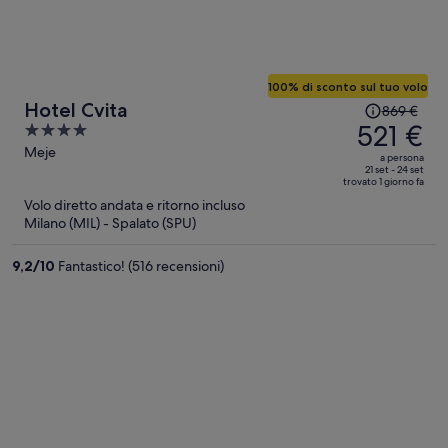
100% di sconto sul tuo volo
Il
Hotel Cvita
869 €
prezzo
521 €
4
era
out
Meje
a persona
869 €,
of
21 set - 24 set
trovato 1 giorno fa
ora
5
Volo diretto andata e ritorno incluso
è
Milano (MIL) - Spalato (SPU)
521 €
a
9,2
/
10
Fantastico! (516 recensioni)
persona