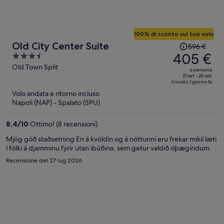
100% di sconto sul tuo volo
Il
Old City Center Suite
596 €
prezzo
405 €
3.5
era
out
Old Town Split
a persona
596 €,
of
21 set - 26 set
trovato 1 giorno fa
ora
5
Volo andata e ritorno incluso
è
Napoli (NAP) - Spalato (SPU)
405 €
a
8,4
/
10
Ottimo! (8 recensioni)
persona
Mjög góð staðsetning En á kvöldin og á nóttunni eru frekar mikil læti
í fólki á djamminu fyrir utan ibúðina, sem getur valdið óþægindum
Recensione del 27 lug 2026