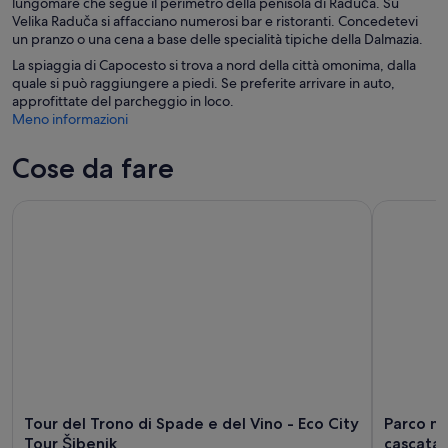
lungomare che segue il perimetro della penisola di Raduča. Su
Velika Raduča si affacciano numerosi bar e ristoranti. Concedetevi
un pranzo o una cena a base delle specialità tipiche della Dalmazia.
La spiaggia di Capocesto si trova a nord della città omonima, dalla
quale si può raggiungere a piedi. Se preferite arrivare in auto,
approfittate del parcheggio in loco.
Meno informazioni
Cose da fare
Tour del Trono di Spade e del Vino - Eco City Tour Šibenik
Parco nazio
Tour del Trono di Spade e del Vino - Eco City
Parco naz
Tour Šibenik
cascata 