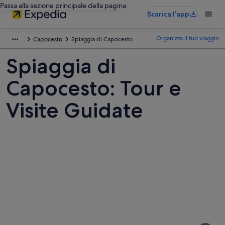
Passa alla sezione principale della pagina
Scarica l’app
Organizza il tuo viaggio
Capocesto
Spiaggia di Capocesto
Spiaggia di
Capocesto: Tour e
Visite Guidate
Foto
di
Spiaggia