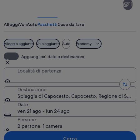
11
di
Capocesto
Alloggi
Voli
Auto
Pacchetti
Cose da fare
Alloggio aggiunto
Volo aggiunto
Auto
Economy
Una spiaggia con file di lettini e ombre
Aggiungi più date o destinazioni
Località di partenza
Destinazione
Spiaggia di Capocesto, Capocesto, Regione di Sebenic
Date
ven 21 ago - lun 24 ago
Persone
2 persone, 1 camera
Cerca