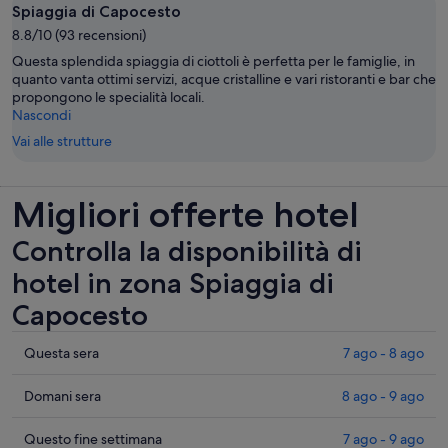
Spiaggia di Capocesto
8.8/10 (93 recensioni)
Questa splendida spiaggia di ciottoli è perfetta per le famiglie, in
quanto vanta ottimi servizi, acque cristalline e vari ristoranti e bar che
propongono le specialità locali.
Nascondi
Vai alle strutture
Migliori offerte hotel
Controlla la disponibilità di
hotel in zona Spiaggia di
Capocesto
Controlla
Questa sera
7 ago - 8 ago
i
prezzi
Controlla
Domani sera
8 ago - 9 ago
vicino
i
a
prezzi
Controlla
Questo fine settimana
7 ago - 9 ago