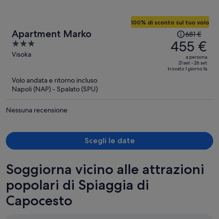
100% di sconto sul tuo volo
Il
Apartment Marko
681 €
prezzo
455 €
3
era
out
Visoka
a persona
681 €,
of
21 set - 26 set
trovato 1 giorno fa
ora
5
Volo andata e ritorno incluso
è
Napoli (NAP) - Spalato (SPU)
455 €
a
Nessuna recensione
persona
Scegli le date
Soggiorna vicino alle attrazioni
popolari di Spiaggia di
Capocesto