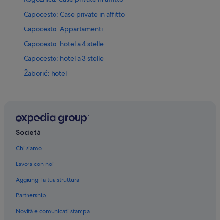
Capocesto: Case private in affitto
Capocesto: Appartamenti
Capocesto: hotel a 4 stelle
Capocesto: hotel a 3 stelle
Žaborić: hotel
Brodarica: hotel
Rogoznica: hotel
Ražanj: hotel
Capocesto: hotel
Società
Široke: hotel
Chi siamo
Dvornica: hotel
Lavora con noi
Podglavica: hotel
Aggiungi la tua struttura
Partnership
Novità e comunicati stampa