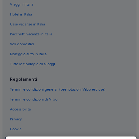
Viaggi in Italia
Hotel in Italia
Case vacanze in Italia
Pacchetti vacanza in Italia
Voli domestici
Noleggio auto in Italia
Tutte le tipologie di alloggi
Regolamenti
Termini e condizioni generali (prenotazioni Vrbo escluse)
Termini e condizioni di Vrbo
Accessibilità
Privacy
Cookie