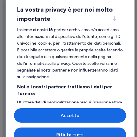
Condizioni per l'utilizzo
La vostra privacy è per noi molto
Informazioni legali/Contatti
importante
Linee guida sui contenuti e segnalazione dei contenuti
Insieme ai nostri
16
partner archiviamo e/o accediamo
Supporto
alle informazioni sul dispositivo dell'utente, come gli ID
univoci nei cookie, per il trattamento dei dati personali.
Assistenza clienti
È possibile accettare o gestire le proprie scelte facendo
Contattaci
clic di seguito o in qualsiasi momento nella pagina
dell'informativa sulla privacy. Queste scelte verranno
Come cancellare un volo
segnalate ai nostri partner e non influenzeranno i dati
Come modificare la prenotazione di un hotel o una casa vacanze
sulla navigazione.
Tempistiche per i rimborsi
Noi e i nostri partner trattiamo i dati per
fornire:
Utilizzare un coupon Expedia
Utilizzare dati di geolocalizzazione precisi. Scansione attiva
Documenti per i viaggi internazionali
delle caratteristiche del dispositivo ai fini
dell’identificazione. Archiviare informazioni su dispositivo
Accetto
e/o accedervi. Pubblicità e contenuti personalizzati,
misurazione delle prestazioni dei contenuti e degli
annunci, ricerche sul pubblico, sviluppo di servizi.
Expedia, Inc. non è responsabile dei contenuti di siti esterni.
Rifiuta tutti
Elenco dei partner (fornitori)
© 2026 Expedia, Inc., una società di Expedia Group. Tutti i diritti riservati.