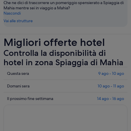
Che ne dici di trascorrere un pomeriggio spensierato a Spiaggia di
Mahia mentre sei in viaggio a Mahia?
Nascondi
Vai alle strutture
Migliori offerte hotel
Controlla la disponibilità di
hotel in zona Spiaggia di Mahia
Controlla
Questa sera
9 ago - 10 ago
i
prezzi
Controlla
Domani sera
10 ago - 11 ago
vicino
i
a
prezzi
Controlla
Il prossimo fine settimana
14 ago - 16 ago
Spiaggia
vicino
i
di
a
prezzi
Mahia
Spiaggia
vicino
per
di
a
questa
Mahia
Spiaggia