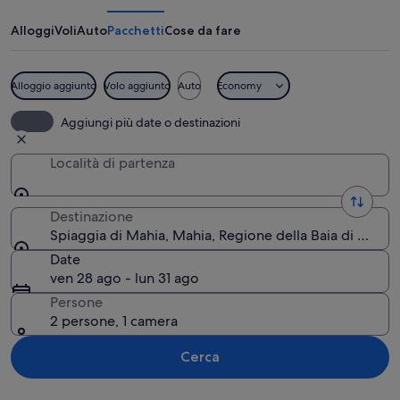
Mahia
Alloggi
Voli
Auto
Pacchetti
Cose da fare
Alloggio aggiunto
Volo aggiunto
Auto
Economy
Una spiaggia con una grande formazio
Aggiungi più date o destinazioni
Località di partenza
Destinazione
Spiaggia di Mahia, Mahia, Regione della Baia di Hawk
Date
ven 28 ago - lun 31 ago
Persone
2 persone, 1 camera
Cerca
Guarda la mappa