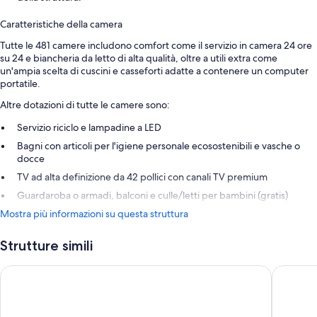
Caratteristiche della camera
Tutte le 481 camere includono comfort come il servizio in camera 24 ore
su 24 e biancheria da letto di alta qualità, oltre a utili extra come
un'ampia scelta di cuscini e casseforti adatte a contenere un computer
portatile.
Altre dotazioni di tutte le camere sono:
Servizio riciclo e lampadine a LED
Bagni con articoli per l'igiene personale ecosostenibili e vasche o
docce
TV ad alta definizione da 42 pollici con canali TV premium
Guardaroba o armadi, balconi e culle/letti per bambini (gratis)
Mostra più informazioni su questa struttura
Strutture simili
Corinthia St George's Bay
Hilton M