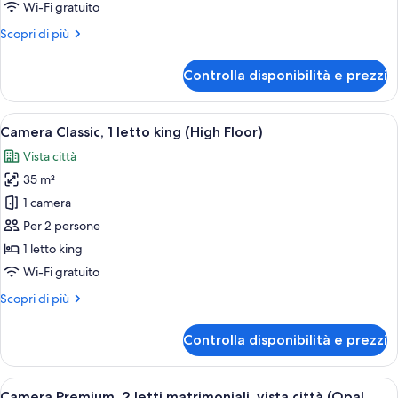
1
Wi-Fi gratuito
letto
Altri
Scopri di più
king
dettagli
(Opal
per
Controlla disponibilità e prezzi
Lounge
Camera
Premium,
Access)
1
Apri
Una camera d'albergo con un letto gran
1
letto
Camera Classic, 1 letto king (High Floor)
tutte
king
Vista città
(Opal
le
Lounge
35 m²
foto
Access)
per
1 camera
Camera
Per 2 persone
Classic,
1 letto king
1
Wi-Fi gratuito
letto
Altri
Scopri di più
king
dettagli
(High
per
Controlla disponibilità e prezzi
Floor)
Camera
Classic,
1
Apri
Camera Premium, 2 letti matrimoniali, v
3
letto
Camera Premium, 2 letti matrimoniali, vista città (Opal