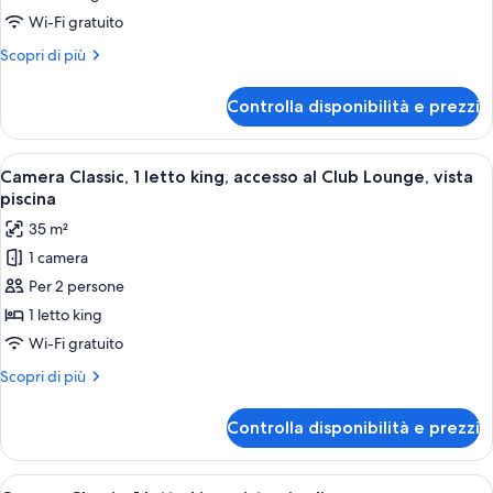
King
Wi-Fi gratuito
beds
Altri
Scopri di più
with
dettagli
Sofabed,
per
Controlla disponibilità e prezzi
Grand
Club
Suite,
Lounge
2
Apri
Una moderna camera d'albergo con un gr
Access
4
King
Camera Classic, 1 letto king, accesso al Club Lounge, vista
tutte
beds
piscina
with
le
35 m²
Sofabed,
foto
Club
1 camera
per
Lounge
Per 2 persone
Camera
Access
Classic,
1 letto king
1
Wi-Fi gratuito
letto
Altri
Scopri di più
king,
dettagli
accesso
per
Controlla disponibilità e prezzi
Camera
al
Classic,
Club
1
Apri
Una camera d'albergo con un letto gran