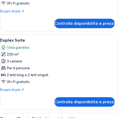
2
Wi-Fi gratuito
letti
Altri
Scopri di più
matrimoniali,
dettagli
vista
per
Controlla disponibilità e prezzi
città
Camera
Classic,
(High
2
Apri
Una moderna camera d'albergo con un d
Floor)
4
letti
Duplex Suite
tutte
matrimoniali,
Vista giardino
vista
le
città
230 m²
foto
(High
per
3 camere
Floor)
Duplex
Per 6 persone
Suite
2 letti king e 2 letti singoli
Wi-Fi gratuito
Altri
Scopri di più
dettagli
per
Controlla disponibilità e prezzi
Duplex
Suite
Apri
Una camera d'albergo con un letto gran
1