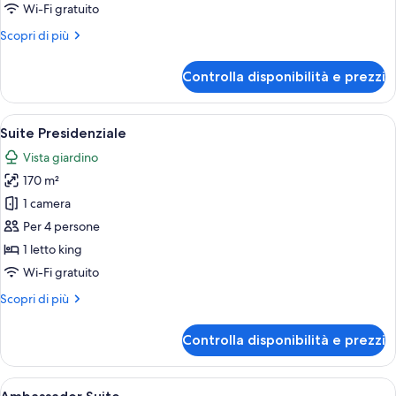
2
Wi-Fi gratuito
letti
Altri
Scopri di più
matrimoniali,
dettagli
vista
per
Controlla disponibilità e prezzi
città
Camera
Classic,
2
Apri
Un letto rifatto con lenzuola bianche, 
3
letti
Suite Presidenziale
tutte
matrimoniali,
Vista giardino
vista
le
città
170 m²
foto
per
1 camera
Suite
Per 4 persone
Presidenziale
1 letto king
Wi-Fi gratuito
Altri
Scopri di più
dettagli
per
Controlla disponibilità e prezzi
Suite
Presidenziale
Apri
Una camera d'albergo moderna con una 
1