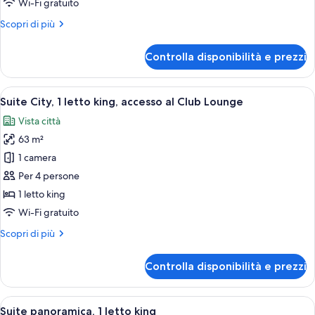
Wi-Fi gratuito
Altri
Scopri di più
dettagli
per
Controlla disponibilità e prezzi
Camera
Classic
Apri
Una sala conferenze moderna con un ta
3
Suite City, 1 letto king, accesso al Club Lounge
tutte
Vista città
le
63 m²
foto
per
1 camera
Suite
Per 4 persone
City,
1 letto king
1
Wi-Fi gratuito
letto
Altri
Scopri di più
king,
dettagli
accesso
per
Controlla disponibilità e prezzi
al
Suite
City,
Club
1
Apri
Camera d'albergo moderna con area pra
Lounge
6
letto
Suite panoramica, 1 letto king