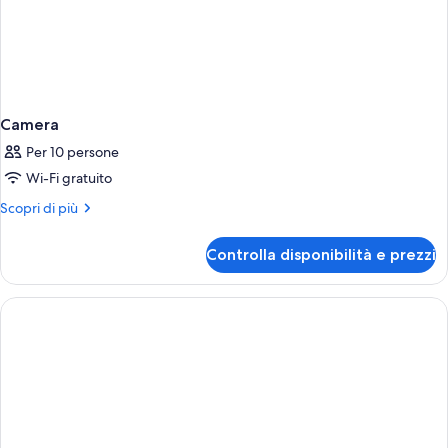
Camera
Per 10 persone
Wi-Fi gratuito
Altri
Scopri di più
dettagli
per
Controlla disponibilità e prezzi
Camera