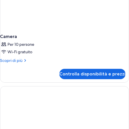
Camera
Per 10 persone
Wi-Fi gratuito
Altri
Scopri di più
dettagli
per
Controlla disponibilità e prezzi
Camera