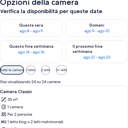
Opzioni della camera
Verifica la disponibilità per queste date
Verifica la disponibilità per questa sera, ago 8 - ago 9
Verifica la disponibilità per d
Questa sera
Domani
ago 8 - ago 9
ago 9 - ago 10
Verifica la disponibilità per questo fine settimana, ago 14 - ag
Verifica la disponibilità per i
Questo fine settimana
Il prossimo fine
settimana
ago 14 - ago 16
ago 21 - ago 23
Filtri
Tutte le camere
1 letto
2 letti
3+ letti
disponibili
per
Stai visualizzando 24 su 24 camere
le
Apri
Camera d'albergo con due letti, una sc
2
Camera Classic
camere
tutte
35 m²
le
1 camera
foto
per
Per 2 persone
Camera
1 letto king o 2 letti matrimoniali
Classic