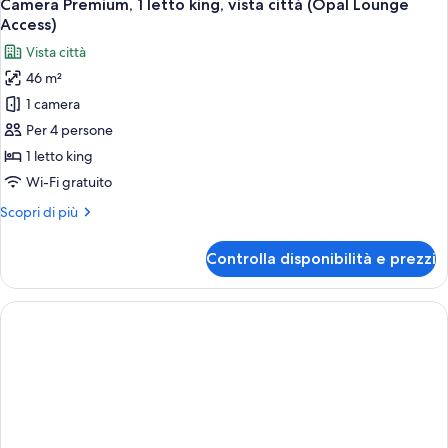
Lounge,
3
letti
Camera Premium, 1 letto king, vista città (Opal Lounge
tutte
matrimoniali,
vista
Access)
accesso
le
piscina
Vista città
al
foto
Club
46 m²
per
Lounge,
1 camera
Camera
vista
piscina
Premium,
Per 4 persone
1
1 letto king
letto
Wi-Fi gratuito
king,
Altri
Scopri di più
vista
dettagli
città
per
Controlla disponibilità e prezzi
Camera
(Opal
Premium,
Lounge
1
Access)
letto
king,
vista
città
(Opal
Lounge
Access)