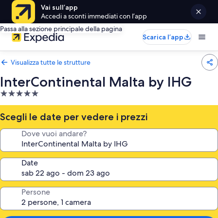
Vai sull’app
Accedi a sconti immediati con l’app
Passa alla sezione principale della pagina
Scarica l’app
Visualizza tutte le strutture
InterContinental Malta by IHG
Struttura
a
5.0
Scegli le date per vedere i prezzi
stelle
Dove vuoi andare?
Date
Persone