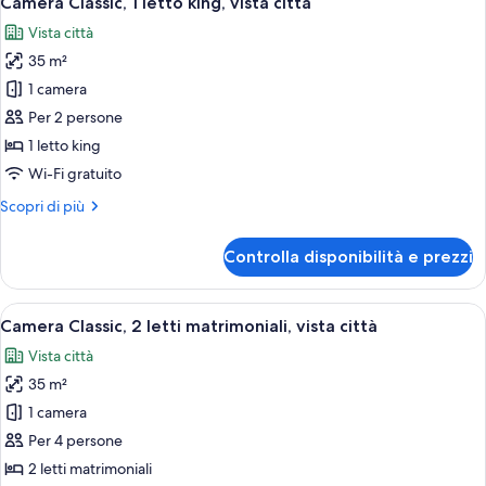
Camera Classic, 1 letto king, vista città
tutte
Vista città
le
35 m²
foto
per
1 camera
Camera
Per 2 persone
Classic,
1 letto king
1
Wi-Fi gratuito
letto
Altri
Scopri di più
king,
dettagli
vista
per
Controlla disponibilità e prezzi
città
Camera
Classic,
1
Apri
Una camera d'albergo con due letti, un
2
letto
Camera Classic, 2 letti matrimoniali, vista città
tutte
king,
Vista città
vista
le
città
35 m²
foto
per
1 camera
Camera
Per 4 persone
Classic,
2 letti matrimoniali