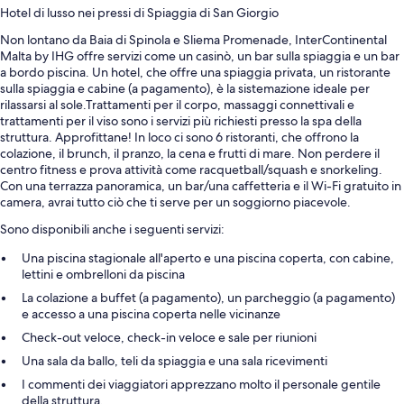
Hotel di lusso nei pressi di Spiaggia di San Giorgio
Non lontano da Baia di Spinola e Sliema Promenade, InterContinental
Malta by IHG offre servizi come un casinò, un bar sulla spiaggia e un bar
a bordo piscina. Un hotel, che offre una spiaggia privata, un ristorante
sulla spiaggia e cabine (a pagamento), è la sistemazione ideale per
rilassarsi al sole.Trattamenti per il corpo, massaggi connettivali e
trattamenti per il viso sono i servizi più richiesti presso la spa della
struttura. Approfittane! In loco ci sono 6 ristoranti, che offrono la
colazione, il brunch, il pranzo, la cena e frutti di mare. Non perdere il
centro fitness e prova attività come racquetball/squash e snorkeling.
Con una terrazza panoramica, un bar/una caffetteria e il Wi-Fi gratuito in
camera, avrai tutto ciò che ti serve per un soggiorno piacevole.
Sono disponibili anche i seguenti servizi:
Una piscina stagionale all'aperto e una piscina coperta, con cabine,
lettini e ombrelloni da piscina
La colazione a buffet (a pagamento), un parcheggio (a pagamento)
e accesso a una piscina coperta nelle vicinanze
Check-out veloce, check-in veloce e sale per riunioni
Una sala da ballo, teli da spiaggia e una sala ricevimenti
I commenti dei viaggiatori apprezzano molto il personale gentile
della struttura.