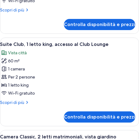
Wi-Fi gratuito
letto
Altri
Scopri di più
king,
dettagli
accesso
per
Controlla disponibilità e prezzi
al
Suite
Junior,
Club
1
Apri
Un bagno moderno con uno specchio gr
Lounge,
1
letto
Suite Club, 1 letto king, accesso al Club Lounge
tutte
vista
king,
Vista città
accesso
le
città
al
60 m²
foto
Club
per
1 camera
Lounge,
Suite
vista
Per 2 persone
città
Club,
1 letto king
1
Wi-Fi gratuito
letto
Altri
Scopri di più
king,
dettagli
accesso
per
Controlla disponibilità e prezzi
al
Suite
Club,
Club
1
Apri
Camera d'albergo con due letti, una sc
Lounge
2
letto
Camera Classic, 2 letti matrimoniali, vista giardino