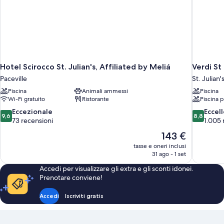
Hotel Scirocco St. Julian's, Affiliated by Meliá
Verdi S
Paceville
St. Julian'
Piscina
Animali ammessi
Piscina
Wi-Fi gratuito
Ristorante
Piscina 
9.6
8.8
Eccezionale
Eccel
9,6
8,8
su
su
73 recensioni
1.005 
10,
10,
Il
143 €
Eccezionale,
Eccellente
prezzo
tasse e oneri inclusi
73
1.005
attuale
31 ago - 1 set
recensioni
recensioni
è
Accedi per visualizzare gli extra e gli sconti idonei.
143 €
Prenotare conviene!
Accedi
Iscriviti gratis