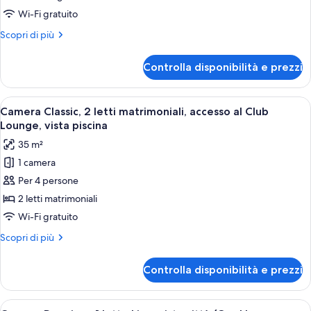
2
Wi-Fi gratuito
King
Altri
Scopri di più
beds
dettagli
with
per
Controlla disponibilità e prezzi
Premium
Sofabed
Room,
(Opal
2
Apri
Una camera d'albergo con un letto gran
Lounge
3
King
Camera Classic, 2 letti matrimoniali, accesso al Club
tutte
beds
Access)
Lounge, vista piscina
with
le
35 m²
Sofabed
foto
(Opal
1 camera
per
Lounge
Per 4 persone
Camera
Access)
Classic,
2 letti matrimoniali
2
Wi-Fi gratuito
letti
Altri
Scopri di più
matrimoniali,
dettagli
accesso
per
Controlla disponibilità e prezzi
Camera
al
Classic,
Club
2
Apri
Una camera d'albergo con un letto gr