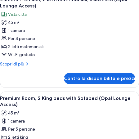
tutte
king
Lounge Access)
(High
le
Vista città
Floor)
foto
45 m²
per
1 camera
Camera
Premium,
Per 4 persone
2
2 letti matrimoniali
letti
Wi-Fi gratuito
matrimoniali,
Altri
Scopri di più
vista
dettagli
città
per
Controlla disponibilità e prezzi
Camera
(Opal
Premium,
Lounge
2
Apri
Una camera d'hotel moderna con un let
Access)
3
letti
Premium Room, 2 King beds with Sofabed (Opal Lounge
tutte
matrimoniali,
Access)
vista
le
45 m²
città
foto
(Opal
1 camera
per
Lounge
Per 5 persone
Premium
Access)
Room,
2 letti king