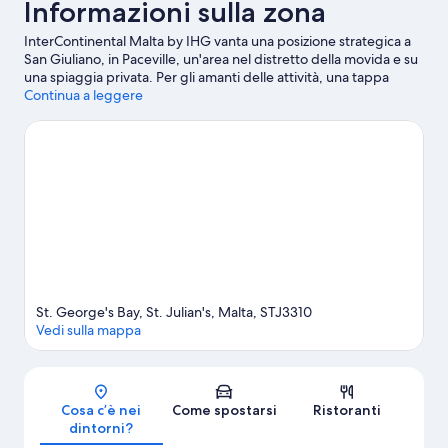
Informazioni sulla zona
InterContinental Malta by IHG vanta una posizione strategica a
San Giuliano, in Paceville, un'area nel distretto della movida e su
una spiaggia privata. Per gli amanti delle attività, una tappa
fondamentale è indubbiamente Traghetto per Sliema. A livello
Continua a leggere
naturalistico, invece, spiccano Spiaggia di San Giorgio e Baia di
Spinola. Sliema Promenade è un altro luogo da visitare
consigliato. Scopri le divertenti iniziative sportive della zona, tra
cui immersioni subacquee e sci nautico; se invece preferisci non
entrare in acqua, nelle vicinanze puoi dedicarti ad attività come
paracadutismo e equitazione.
Vai alla guida turistica di San
Giuliano
St. George's Bay, St. Julian's, Malta, STJ3310
Vedi sulla mappa
Mappa
Cosa c’è nei
Come spostarsi
Ristoranti
dintorni?