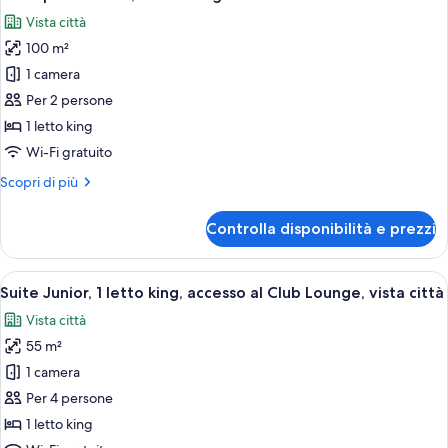
tutte
king,
Vista città
accesso
le
al
100 m²
foto
Club
per
1 camera
Lounge
Suite
Per 2 persone
panoramica,
1 letto king
1
Wi-Fi gratuito
letto
Altri
Scopri di più
king
dettagli
per
Controlla disponibilità e prezzi
Suite
panoramica,
1
Apri
Camera d'albergo con un letto grande,
5
letto
Suite Junior, 1 letto king, accesso al Club Lounge, vista città
tutte
king
Vista città
le
55 m²
foto
per
1 camera
Suite
Per 4 persone
Junior,
1 letto king
1