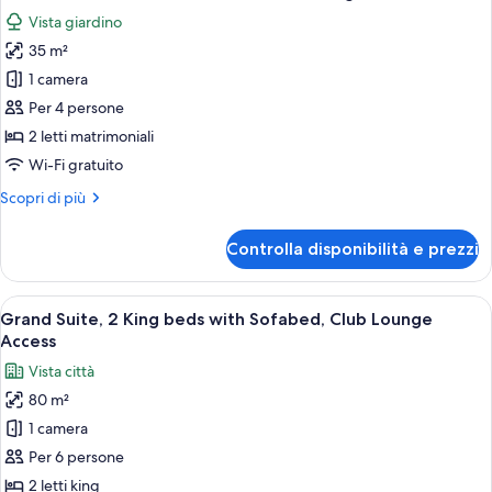
tutte
king,
Vista giardino
accesso
le
al
35 m²
foto
Club
per
1 camera
Lounge
Camera
Per 4 persone
Classic,
2 letti matrimoniali
2
Wi-Fi gratuito
letti
Altri
Scopri di più
matrimoniali,
dettagli
vista
per
Controlla disponibilità e prezzi
giardino
Camera
Classic,
2
Apri
Grand Suite, 2 King beds with Sofabed,
4
letti
Grand Suite, 2 King beds with Sofabed, Club Lounge
tutte
matrimoniali,
Access
vista
le
Vista città
giardino
foto
80 m²
per
1 camera
Grand
Suite,
Per 6 persone
2
2 letti king