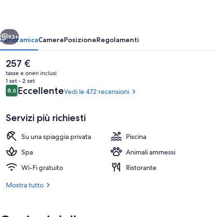
IHG
ietro
Avanti
93+
Panoramica
Camere
Posizione
Regolamenti
Il
257 €
prezzo
tasse e oneri inclusi
attuale
1 set - 2 set
è
Recensioni
Eccellente
8,6
Vedi le 472 recensioni
8,6 su 10
257 €
Servizi più richiesti
Su una spiaggia privata
Piscina
Duplex Suite | Bagno | Articoli per l'ig
Spa
Animali ammessi
Wi-Fi gratuito
Ristorante
Mostra tutto