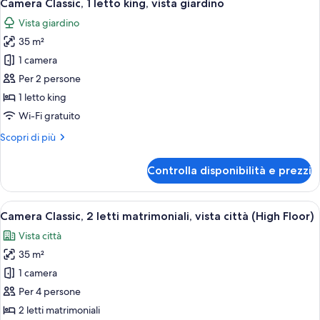
Lounge,
2
letto
Camera Classic, 1 letto king, vista giardino
tutte
king,
vista
Vista giardino
accesso
le
piscina
al
35 m²
foto
Club
per
1 camera
Lounge,
Camera
vista
Per 2 persone
piscina
Classic,
1 letto king
1
Wi-Fi gratuito
letto
Altri
Scopri di più
king,
dettagli
vista
per
Controlla disponibilità e prezzi
giardino
Camera
Classic,
1
Apri
Una camera d'albergo con due letti, un
2
letto
Camera Classic, 2 letti matrimoniali, vista città (High Floor)
tutte
king,
Vista città
vista
le
giardino
35 m²
foto
per
1 camera
Camera
Per 4 persone
Classic,
2 letti matrimoniali