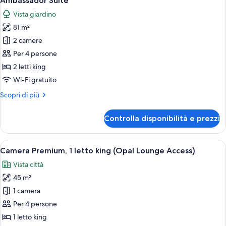
Ambassador Suite
tutte
Vista giardino
le
81 m²
foto
per
2 camere
Ambassador
Per 4 persone
Suite
2 letti king
Wi-Fi gratuito
Altri
Scopri di più
dettagli
per
Controlla disponibilità e prezzi
Ambassador
Suite
Apri
Camera Premium, 1 letto king (Opal Loun
4
Camera Premium, 1 letto king (Opal Lounge Access)
tutte
Vista città
le
45 m²
foto
per
1 camera
Camera
Per 4 persone
Premium,
1 letto king