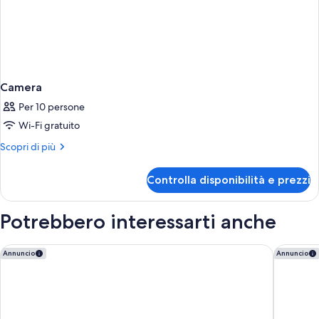
Camera
Per 10 persone
Wi-Fi gratuito
Altri
Scopri di più
dettagli
per
Controlla disponibilità e prezzi
Camera
Potrebbero interessarti anche
Hotel Scirocco St. Julian's, Affiliated by Meliá
Verdi St
Annuncio
Annuncio