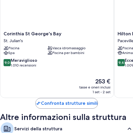
Corinthia
Hilton
Corinthia St George's Bay
Hilton
St
Malta
St. Julian's
Pacevill
George's
Pacevill
Piscina
Vasca idromassaggio
Piscin
Bay
Spa
Piscina per bambini
Anima
St.
Julian's
9.0
9.4
Meraviglioso
Ecc
9,0
9,4
su
su
1.010 recensioni
1.009
10,
10,
Meraviglioso,
Eccezion
Il
253 €
1.010
1.009
prezzo
recensioni
recensio
tasse e oneri inclusi
attuale
1 set - 2 set
è
253 €
Confronta strutture simili
Altre informazioni sulla struttura
Servizi della struttura