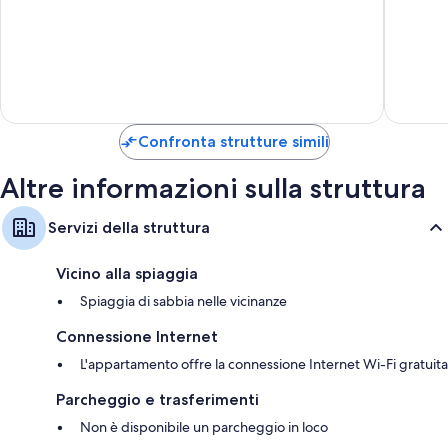
10,
10,
Eccezionale,
Eccezion
47
5
recensioni
recensio
Confronta strutture simili
Altre informazioni sulla struttura
Servizi della struttura
Vicino alla spiaggia
Spiaggia di sabbia nelle vicinanze
Connessione Internet
L'appartamento offre la connessione Internet Wi-Fi gratuita
Parcheggio e trasferimenti
Non è disponibile un parcheggio in loco