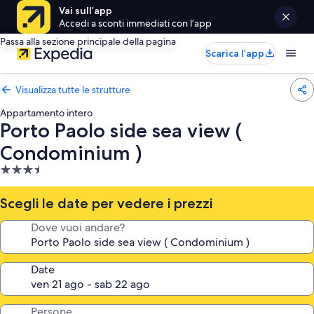
Vai sull’app
Accedi a sconti immediati con l’app
Passa alla sezione principale della pagina
Scarica l’app
Visualizza tutte le strutture
Appartamento intero
Porto Paolo side sea view (
Condominium )
Struttura
a
3.5
Scegli le date per vedere i prezzi
stelle
Dove vuoi andare?
Date
Persone