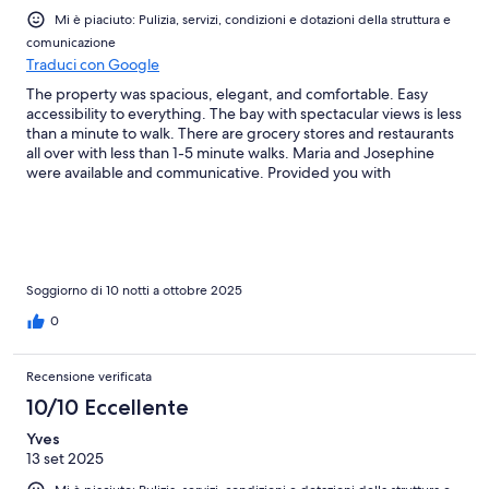
Mi è piaciuto: Pulizia, servizi, condizioni e dotazioni della struttura e
comunicazione
Traduci con Google
The property was spacious, elegant, and comfortable. Easy
accessibility to everything. The bay with spectacular views is less
than a minute to walk. There are grocery stores and restaurants
all over with less than 1-5 minute walks. Maria and Josephine
were available and communicative. Provided you with
everything that you needed even provided information on
places to go. If I could give 1,000 stars, it still would not be
enough.
Soggiorno di 10 notti a ottobre 2025
0
Recensione verificata
10/10 Eccellente
Yves
13 set 2025