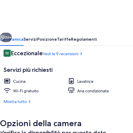
Paolo
side
sea
view
ietro
Avanti
(
26+
Panoramica
Servizi
Posizione
Tariffe
Regolamenti
Condominium
Recensioni
Eccezionale
10
Vedi le 9 recensioni
)
10 su 10
Servizi più richiesti
Cucina
Lavatrice
Wi-Fi gratuito
Aria condizionata
Mostra tutto
Esterni
Opzioni della camera
Verifica la disponibilità per queste date