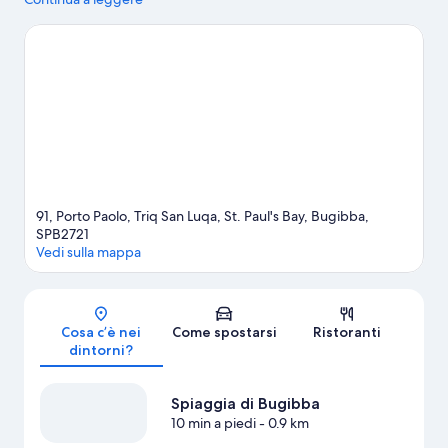
invece, spiccano Golden Bay e Baia di Mellieha. Anche Palazzo
Parisio e giardini e Giardini di San Anton meritano una visita.
Vai
alla guida turistica di Baia di San Paolo
Mostra altri appartamenti a Baia di San Paolo
91, Porto Paolo, Triq San Luqa, St. Paul's Bay, Bugibba,
SPB2721
Vedi sulla mappa
Mappa
Cosa c’è nei
Come spostarsi
Ristoranti
dintorni?
Spiaggia di Bugibba
10 min a piedi
- 0.9 km