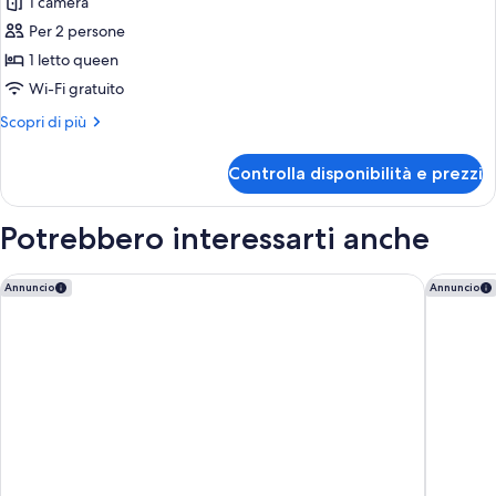
1 camera
foto
fumatori,
per
Per 2 persone
vista
Appartamento
mare
1 letto queen
parziale
Comfort
Wi-Fi gratuito
Altri
Scopri di più
dettagli
per
Controlla disponibilità e prezzi
Appartamento
Comfort
Potrebbero interessarti anche
Gillieru Harbour Hotel
Iniala Val
Annuncio
Annuncio