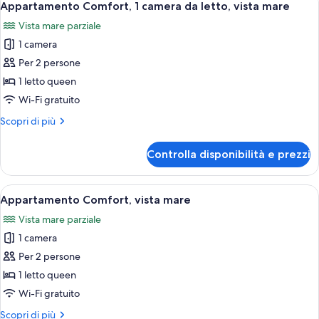
lato
16
camera
Appartamento Comfort, 1 camera da letto, vista mare
tutte
da
spiaggia
Vista mare parziale
letto,
le
lato
1 camera
foto
spiaggia
per
Per 2 persone
Appartamento
1 letto queen
Comfort,
Wi-Fi gratuito
1
Altri
Scopri di più
camera
dettagli
da
per
Controlla disponibilità e prezzi
Appartamento
letto,
Comfort,
vista
1
Apri
Una strada costiera con auto parchegg
mare
16
camera
Appartamento Comfort, vista mare
tutte
da
Vista mare parziale
letto,
le
vista
1 camera
foto
mare
per
Per 2 persone
Appartamento
1 letto queen
Comfort,
Wi-Fi gratuito
vista
Altri
Scopri di più