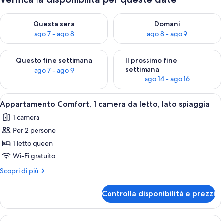
Verifica la disponibilità per questa sera, ago 7 - ago 8
Verifica la disponibilità per d
Questa sera
Domani
ago 7 - ago 8
ago 8 - ago 9
Verifica la disponibilità per questo fine settimana, ago 7 - ago
Verifica la disponibilità per il
Questo fine settimana
Il prossimo fine
settimana
ago 7 - ago 9
ago 14 - ago 16
Apri
Una cucina moderna con armadietti in 
14
Appartamento Comfort, 1 camera da letto, lato spiaggia
tutte
1 camera
le
Per 2 persone
foto
per
1 letto queen
Appartamento
Wi-Fi gratuito
Comfort,
Altri
Scopri di più
1
dettagli
camera
per
Controlla disponibilità e prezzi
Appartamento
da
Comfort,
letto,
1
Apri
Un tavolo da pranzo rotondo apparecchi