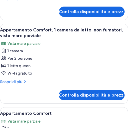
mare
dettagli
per
Controlla disponibilità e prezzi
Appartamento
Comfort,
vista
Apri
Una cucina funzionale con mobili in leg
16
mare
Appartamento Comfort, 1 camera da letto, non fumatori,
tutte
vista mare parziale
le
Vista mare parziale
foto
1 camera
per
Per 2 persone
Appartamento
Comfort,
1 letto queen
1
Wi-Fi gratuito
camera
Altri
Scopri di più
da
dettagli
letto,
per
Controlla disponibilità e prezzi
Appartamento
non
Comfort,
fumatori,
1
Apri
Un tavolo da pranzo rotondo apparecchi
vista
12
camera
Appartamento Comfort
tutte
da
mare
Vista mare parziale
letto,
le
parziale
non