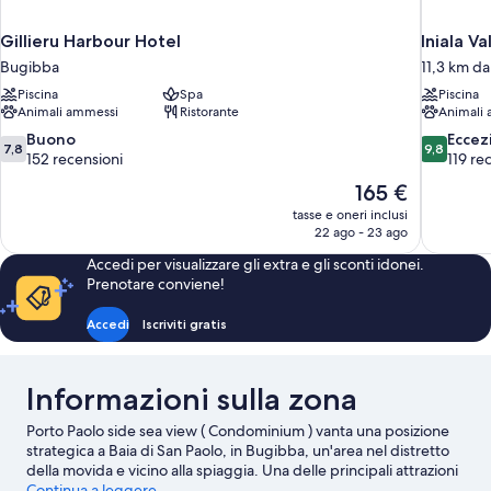
Gillieru Harbour Hotel
Iniala Va
Bugibba
11,3 km da
Piscina
Spa
Piscina
Animali ammessi
Ristorante
Animali
7.8
9.8
Buono
Eccez
7,8
9,8
su
su
152 recensioni
119 re
10,
10,
Il
165 €
Buono,
Eccezional
prezzo
tasse e oneri inclusi
152
119
attuale
22 ago - 23 ago
recensioni
recensioni
è
Accedi per visualizzare gli extra e gli sconti idonei.
165 €
Prenotare conviene!
Accedi
Iscriviti gratis
Informazioni sulla zona
Porto Paolo side sea view ( Condominium ) vanta una posizione
strategica a Baia di San Paolo, in Bugibba, un'area nel distretto
della movida e vicino alla spiaggia. Una delle principali attrazioni
culturali della zona è Malta Experience. A livello naturalistico,
Continua a leggere