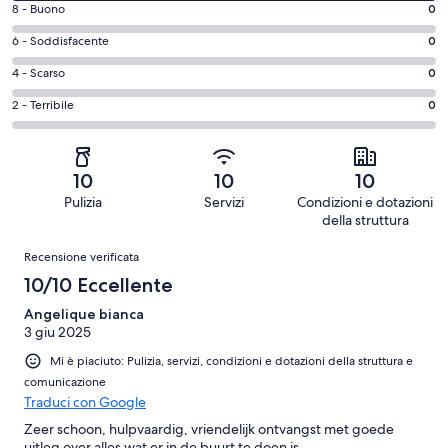
Valutazione
8 - Buono
0
10
di
-
Valutazione
6 - Soddisfacente
0
8
Eccellente.
di
-
Valutazione
4 - Scarso
0
9
6
Buono.
di
su
-
Valutazione
2 - Terribile
0
0
4
9
Soddisfacente.
di
su
-
recensioni
0
2
9
Scarso.
su
-
recensioni
0
10
10
10
9
Terribile.
su
Pulizia
Servizi
Condizioni e dotazioni
recensioni
0
9
della struttura
su
recensioni
Recensioni
9
Recensione verificata
recensioni
10/10 Eccellente
Angelique bianca
3 giu 2025
Mi è piaciuto: Pulizia, servizi, condizioni e dotazioni della struttura e
comunicazione
Traduci con Google
Zeer schoon, hulpvaardig, vriendelijk ontvangst met goede
uitleg over alles wat er in de buurt te doen is