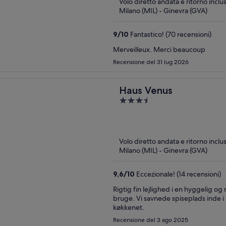
Volo diretto andata e ritorno inclu
Milano (MIL) - Ginevra (GVA)
9
/
10
Fantastico! (70 recensioni)
Merveilleux. Merci beaucoup
Recensione del 31 lug 2026
Haus Venus
3.5
out
of
5
Volo diretto andata e ritorno inclu
Milano (MIL) - Ginevra (GVA)
9,6
/
10
Eccezionale! (14 recensioni)
Rigtig fin lejlighed i en hyggelig og
bruge. Vi savnede spiseplads inde i
køkkenet.
Recensione del 3 ago 2025