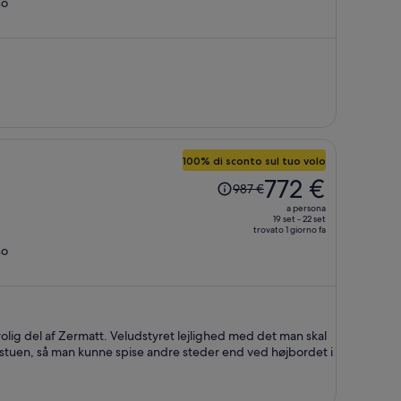
so
ora
è
1.032 €
a
persona
100% di sconto sul tuo volo
Il
772 €
987 €
prezzo
a persona
era
19 set - 22 set
trovato 1 giorno fa
987 €,
so
ora
è
772 €
a
persona
 rolig del af Zermatt. Veludstyret lejlighed med det man skal
 stuen, så man kunne spise andre steder end ved højbordet i