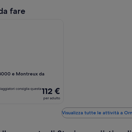
da fare
000 e Montreux da Losanna
 3000 e Montreux da
112 €
iaggiatori consiglia questa
per adulto
Visualizza tutte le attività a 