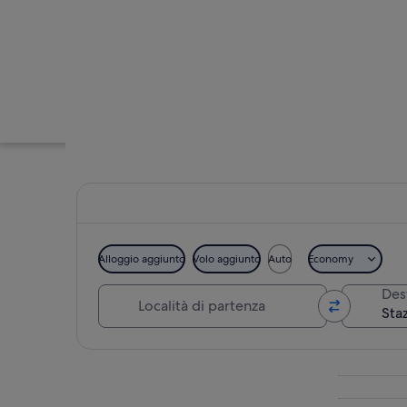
Alloggio aggiunto
Volo aggiunto
Auto
Economy
Località di partenza
Des
Cima innevata di u
Guarda la mappa