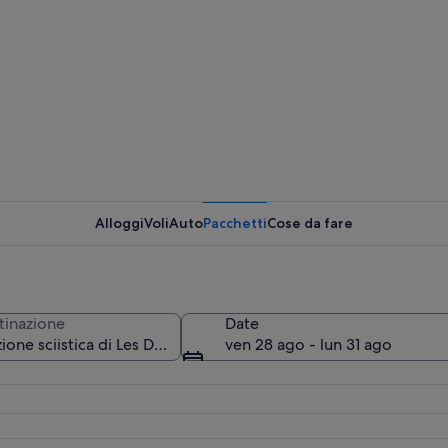
Uno sciat
Alloggi
Voli
Auto
Pacchetti
Cose da fare
Paesaggio
tinazione
Date
ven 28 ago - lun 31 ago
na montagna con formazioni rocciose frastagliate e un cielo azzurro intenso.