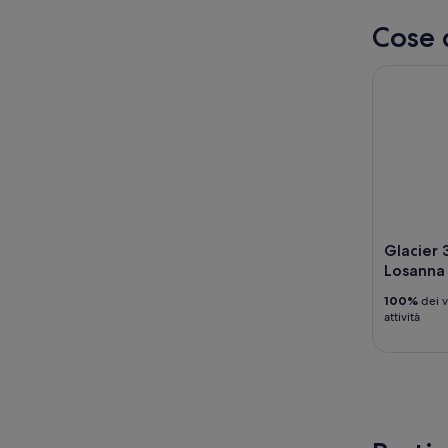
Cose 
Glacier 3
Glacier
Losanna
100%
dei v
attività