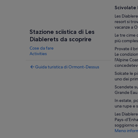
Scivolate 
Les Diablere
resort si tro
vacanze a O
Stazione sciistica di Les
Le tre cime 
Diablerets da scoprire
più compless
Cose da fare
Provate il b
Activities
Le condizion
l'Alpine Coas
concedetevi
Guida turistica di Ormont-Dessus
Solcate le p
uno dei prim
Scendete sul
Grande Eau. 
In estate, p
una rupe e s
Les Diablere
Pays-d’Enhau
soggiorno e s
Meno inform