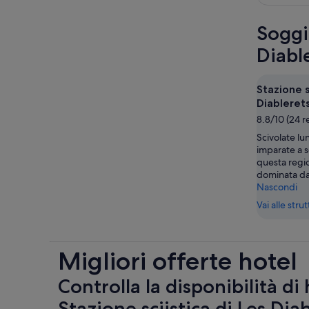
Soggio
Diabl
Stazione s
Diableret
8.8/10 (24 r
Scivolate lu
imparate a s
questa reg
dominata da
Nascondi
Vai alle stru
Migliori offerte hotel
Controlla la disponibilità di
Stazione sciistica di Les Dia