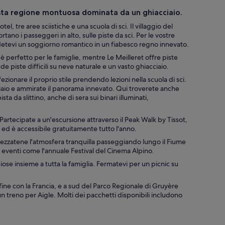
esta regione montuosa dominata da un ghiacciaio.
, tre aree sciistiche e una scuola di sci. Il villaggio del
ortano i passeggeri in alto, sulle piste da sci. Per le vostre
detevi un soggiorno romantico in un fiabesco regno innevato.
 è perfetto per le famiglie, mentre Le Meilleret offre piste
de piste difficili su neve naturale e un vasto ghiacciaio.
zionare il proprio stile prendendo lezioni nella scuola di sci.
cciaio e ammirate il panorama innevato. Qui troverete anche
sta da slittino, anche di sera sui binari illuminati,
 Partecipate a un'escursione attraverso il Peak Walk by Tissot,
 ed è accessibile gratuitamente tutto l'anno.
prezzatene l'atmosfera tranquilla passeggiando lungo il Fiume
 eventi come l'annuale Festival del Cinema Alpino.
iose insieme a tutta la famiglia. Fermatevi per un picnic su
nfine con la Francia, e a sud del Parco Regionale di Gruyère
n treno per Aigle. Molti dei pacchetti disponibili includono