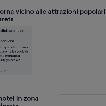
rna vicino alle attrazioni popolari 
erets
ciistica di Les
s
ecensioni)
ngo piste tortuose e
ciare nella scuola di
ione montuosa
 un ghiacciaio.
tture
 hotel in zona
blerets