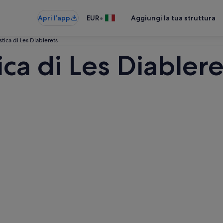
•
Apri l’app
EUR
Aggiungi la tua struttura
stica di Les Diablerets
ica di Les Diablere