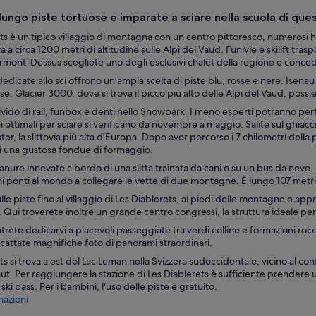
lungo piste tortuose e imparate a sciare nella scuola di qu
ts è un tipico villaggio di montagna con un centro pittoresco, numerosi hotel
va a circa 1200 metri di altitudine sulle Alpi del Vaud. Funivie e skilift trasp
rmont-Dessus scegliete uno degli esclusivi chalet della regione e conce
dedicate allo sci offrono un'ampia scelta di piste blu, rosse e nere. Isenau
e. Glacier 3000, dove si trova il picco più alto delle Alpi del Vaud, possie
rivido di rail, funbox e denti nello Snowpark. I meno esperti potranno perfe
i ottimali per sciare si verificano da novembre a maggio. Salite sul ghia
ter, la slittovia più alta d'Europa. Dopo aver percorso i 7 chilometri della pi
 una gustosa fondue di formaggio.
ianure innevate a bordo di una slitta trainata da cani o su un bus da neve.
i ponti al mondo a collegare le vette di due montagne. È lungo 107 metri
le piste fino al villaggio di Les Diablerets, ai piedi delle montagne e ap
Qui troverete inoltre un grande centro congressi, la struttura ideale per
otrete dedicarvi a piacevoli passeggiate tra verdi colline e formazioni rocc
cattate magnifiche foto di panorami straordinari.
ts si trova a est del Lac Leman nella Svizzera sudoccidentale, vicino al co
t. Per raggiungere la stazione di Les Diablerets è sufficiente prendere u
ki pass. Per i bambini, l'uso delle piste è gratuito.
azioni