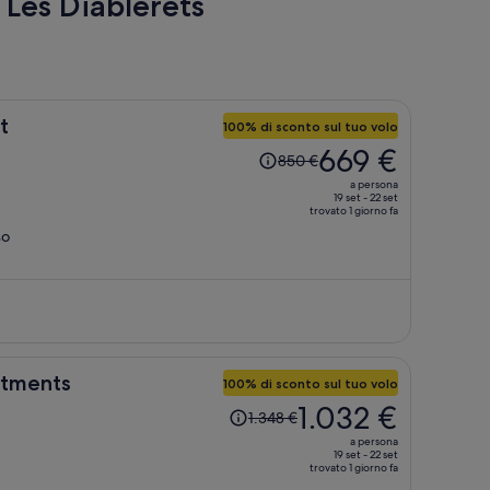
i Les Diablerets
t
100% di sconto sul tuo volo
Il
669 €
850 €
prezzo
a persona
era
19 set - 22 set
trovato 1 giorno fa
850 €,
so
ora
è
669 €
a
persona
rtments
100% di sconto sul tuo volo
Il
1.032 €
1.348 €
prezzo
a persona
era
19 set - 22 set
trovato 1 giorno fa
1.348 €,