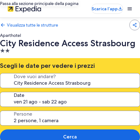
Passa alla sezione principale della pagina
Scarica l’app
Visualizza tutte le strutture
Aparthotel
City Residence Access Strasbourg
Struttura
a
2.0
Scegli le date per vedere i prezzi
stelle
Dove vuoi andare?
Date
Persone
Cerca