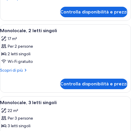
letto
dettagli
matrimoniale
per
Controlla disponibilità e prezzi
Monolocale,
1
letto
Apri
Una camera d'albergo con due letti, un
6
matrimoniale
Monolocale, 2 letti singoli
tutte
17 m²
le
Per 2 persone
foto
per
2 letti singoli
Monolocale,
Wi-Fi gratuito
2
Altri
Scopri di più
letti
dettagli
singoli
per
Controlla disponibilità e prezzi
Monolocale,
2
letti
Apri
Una camera d'albergo moderna con due
5
singoli
Monolocale, 3 letti singoli
tutte
22 m²
le
Per 3 persone
foto
per
3 letti singoli