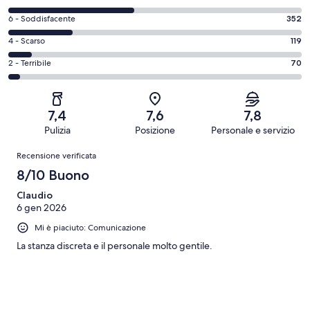
10
di
-
Valutazione
6 - Soddisfacente
352
8
Eccellente.
di
-
Valutazione
4 - Scarso
119
364
6
Buono.
di
su
-
Valutazione
2 - Terribile
70
675
4
1580
Soddisfacente.
di
su
-
recensioni
352
2
1580
Scarso.
su
-
recensioni
119
7,4
7,6
7,8
1580
Terribile.
su
Pulizia
Posizione
Personale e servizio
recensioni
70
1580
Recensioni
su
Recensione verificata
recensioni
1580
8/10 Buono
recensioni
Claudio
6 gen 2026
Mi è piaciuto: Comunicazione
La stanza discreta e il personale molto gentile.