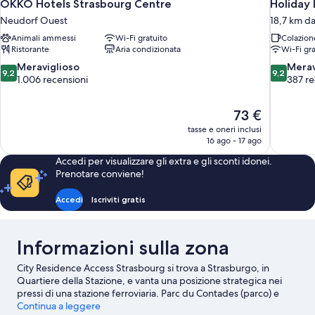
OKKO Hotels Strasbourg Centre
Holiday 
Neudorf Ouest
18,7 km d
Animali ammessi
Wi-Fi gratuito
Colazion
Ristorante
Aria condizionata
Wi-Fi gra
9.2
9.2
Meraviglioso
Merav
9,2
9,2
su
su
1.006 recensioni
387 re
10,
10,
Meraviglioso,
Meraviglio
Il
73 €
1.006
387
prezzo
recensioni
recensioni
tasse e oneri inclusi
attuale
16 ago - 17 ago
è
Accedi per visualizzare gli extra e gli sconti idonei.
73 €
Prenotare conviene!
Accedi
Iscriviti gratis
Informazioni sulla zona
City Residence Access Strasbourg si trova a Strasburgo, in
Quartiere della Stazione, e vanta una posizione strategica nei
pressi di una stazione ferroviaria. Parc du Contades (parco) e
Parc de l'Orangerie sono due tappe fondamentali per gli amanti
Continua a leggere