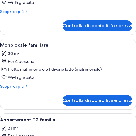
Monolocale,
Wi-Fi gratuito
3
Altri
Scopri di più
letti
dettagli
singoli
per
Controlla disponibilità e prezzi
Monolocale,
3
letti
Apri
Una camera d'albergo con un letto, un
8
singoli
Monolocale familiare
tutte
30 m²
le
Per 4 persone
foto
per
1 letto matrimoniale e 1 divano letto (matrimoniale)
Monolocale
Wi-Fi gratuito
familiare
Altri
Scopri di più
dettagli
per
Controlla disponibilità e prezzi
Monolocale
familiare
Apri
Una camera d'albergo con un letto, un
7
Appartement T2 familial
tutte
31 m²
le