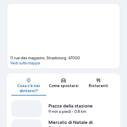
della natura. Tra le altre attrazioni della zona spiccano Pista di
pattinaggio Iceberg e Giardino Botanico. Anche Osservatorio di
Strasburgo e Museo zoologico di Strasburgo meritano una
visita.
Vai alla guida turistica di Strasburgo
Mostra altri aparthotel a Strasburgo
11 rue des magasins, Strasbourg, 67000
Vedi sulla mappa
Mappa
Cosa c’è nei
Come spostarsi
Ristoranti
dintorni?
Piazza della stazione
9 min a piedi
- 0.8 km
Mercato di Natale di