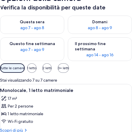
Verifica la disponibilità per queste date
Verifica la disponibilità per questa sera, ago 7 - ago 8
Verifica la disponibilità per d
Questa sera
Domani
ago 7 - ago 8
ago 8 - ago 9
Verifica la disponibilità per questo fine settimana, ago 7 - ago
Verifica la disponibilità per il
Questo fine settimana
Il prossimo fine
settimana
ago 7 - ago 9
ago 14 - ago 16
Filtri
Tutte le camere
1 letto
2 letti
3+ letti
disponibili
per
Stai visualizzando 7 su 7 camere
le
Apri
Una camera d'albergo con un letto, una
5
Monolocale, 1 letto matrimoniale
camere
tutte
17 m²
le
Per 2 persone
foto
per
1 letto matrimoniale
Monolocale,
Wi-Fi gratuito
1
Altri
Scopri di più