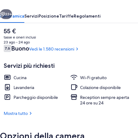
ietro
Avanti
23+
Panoramica
Servizi
Posizione
Tariffe
Regolamenti
Il
55 €
prezzo
tasse e oneri inclusi
attuale
23 ago - 24 ago
è
Recensioni
Buono
7,6
Vedi le 1.580 recensioni
7,6 su 10
55 €
Servizi più richiesti
Cucina
Wi-Fi gratuito
Ingresso interno
Lavanderia
Colazione disponibile
Parcheggio disponibile
Reception sempre aperta
24 ore su 24
Mostra tutto
Opzioni della camera