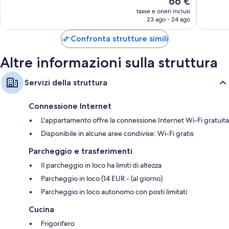
66 €
Buono,
Ottimo,
prezzo
1.692
1.868
tasse e oneri inclusi
attuale
23 ago - 24 ago
recensioni
recensio
è
66 €
Confronta strutture simili
Altre informazioni sulla struttura
Servizi della struttura
Connessione Internet
L'appartamento offre la connessione Internet Wi-Fi gratuita
Disponibile in alcune aree condivise: Wi-Fi gratis
Parcheggio e trasferimenti
Il parcheggio in loco ha limiti di altezza
Parcheggio in loco (14 EUR - (al giorno)
Parcheggio in loco autonomo con posti limitati
Cucina
Frigorifero