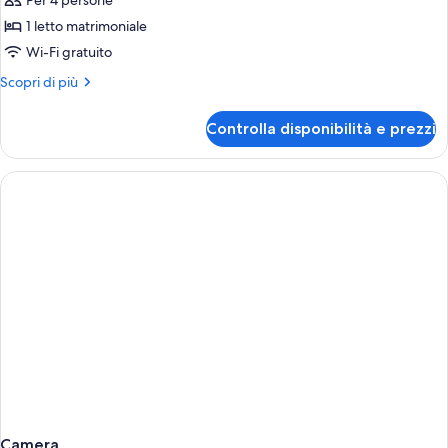
Per 4 persone
foto
per
1 letto matrimoniale
Appartement
Wi-Fi gratuito
T2
Altri
Scopri di più
familial
dettagli
per
Controlla disponibilità e prezzi
Appartement
T2
familial
Camera