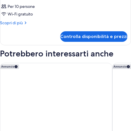
Per 10 persone
Wi-Fi gratuito
Altri
Scopri di più
dettagli
per
Controlla disponibilità e prezzi
Camera
Potrebbero interessarti anche
OKKO Hotels Strasbourg Centre
Holiday 
Annuncio
Annuncio