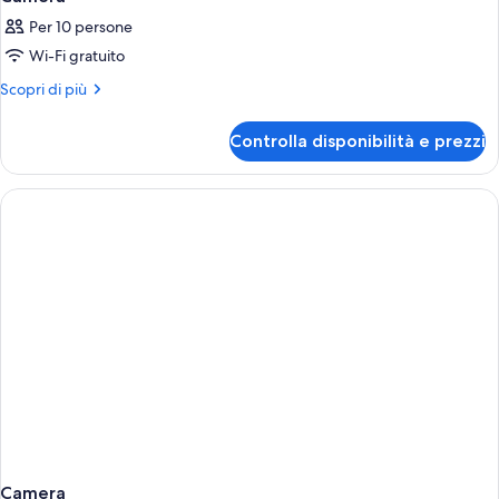
Per 10 persone
Wi-Fi gratuito
Altri
Scopri di più
dettagli
per
Controlla disponibilità e prezzi
Camera
Camera