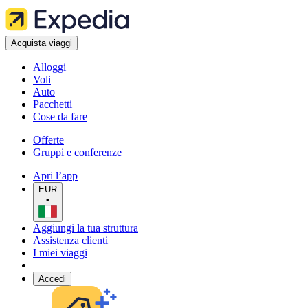
Acquista viaggi
Alloggi
Voli
Auto
Pacchetti
Cose da fare
Offerte
Gruppi e conferenze
Apri l’app
EUR
•
Aggiungi la tua struttura
Assistenza clienti
I miei viaggi
Accedi