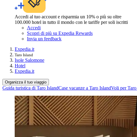
Accedi al tuo account e risparmia un 10% o più su oltre
100.000 hotel in tutto il mondo con le tariffe per soli iscritti
Accedi
Scopri di più su Expedia Rewards
Invia un feedback
Expedia.it
Taro Island
Isole Salomone
Hotel
Expedia.it
Organizza il tuo viaggio
Guida turistica di Taro Island
Case vacanze a Taro Island
Voli per Taro