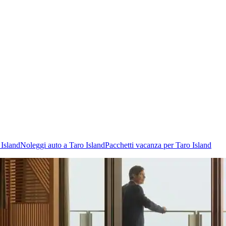
 Island
Noleggi auto a Taro Island
Pacchetti vacanza per Taro Island