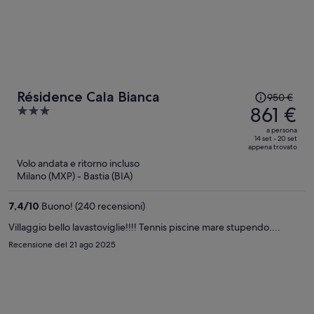
Il
Résidence Cala Bianca
950 €
prezzo
861 €
3
era
out
a persona
950 €,
of
14 set - 20 set
appena trovato
ora
5
Volo andata e ritorno incluso
è
Milano (MXP) - Bastia (BIA)
861 €
a
7,4
/
10
Buono! (240 recensioni)
persona
Villaggio bello lavastoviglie!!!! Tennis piscine mare stupendo....
Recensione del 21 ago 2025