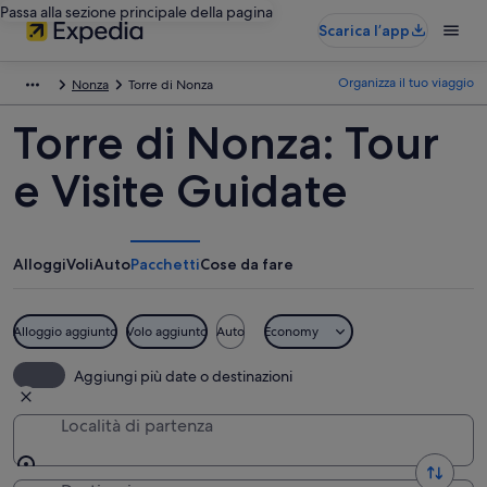
Passa alla sezione principale della pagina
Scarica l’app
Organizza il tuo viaggio
Nonza
Torre di Nonza
Torre di Nonza: Tour
e Visite Guidate
Alloggi
Voli
Auto
Pacchetti
Cose da fare
Alloggio aggiunto
Volo aggiunto
Auto
Economy
Aggiungi più date o destinazioni
Località di partenza