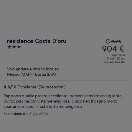
Il
résidence Costa D'oru
989 €
prezzo
904 €
3
era
out
a persona
989 €,
of
14 set - 20 set
appena trovato
ora
5
Volo andata e ritorno incluso
è
Milano (MXP) - Bastia (BIA)
904 €
a
8,6
/
10
Eccellente! (34 recensioni)
persona
Rapporto qualità prezzo eccellente, personale molto accogliente,
pulito, piscina con vista meravigliosa. Unico neo il bagno molto
spartano, ma per il resto tutto meraviglioso
Recensione del 21 giu 2026