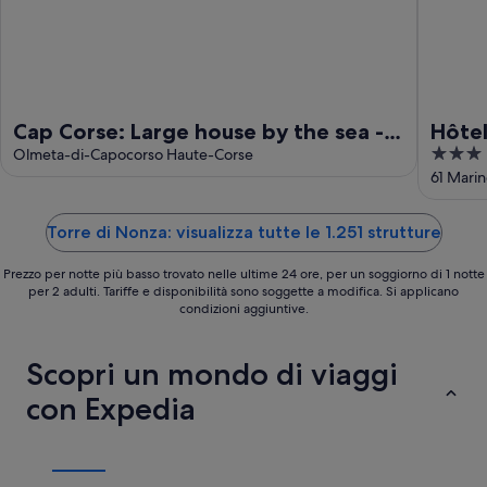
Cap Corse: Large house by the sea -
Hôtel
3
Wheelchair friendly)
Olmeta-di-Capocorso Haute-Corse
out
61 Marin
of
5
Torre di Nonza: visualizza tutte le 1.251 strutture
Prezzo per notte più basso trovato nelle ultime 24 ore, per un soggiorno di 1 notte
per 2 adulti. Tariffe e disponibilità sono soggette a modifica. Si applicano
condizioni aggiuntive.
Scopri un mondo di viaggi
con Expedia