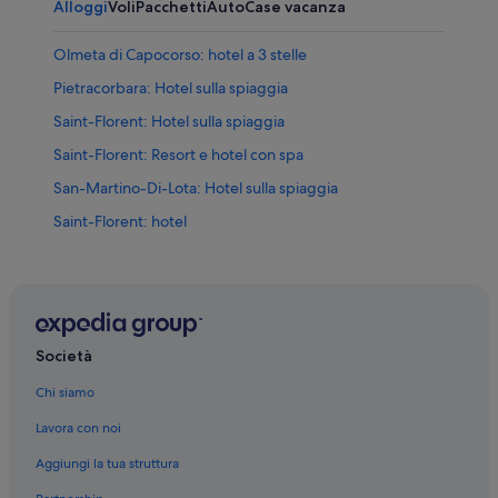
Alloggi
Voli
Pacchetti
Auto
Case vacanza
Olmeta di Capocorso: hotel a 3 stelle
Pietracorbara: Hotel sulla spiaggia
Saint-Florent: Hotel sulla spiaggia
Saint-Florent: Resort e hotel con spa
San-Martino-Di-Lota: Hotel sulla spiaggia
Saint-Florent: hotel
Nonza: hotel
Farinole: hotel
Pietracorbara: hotel
Santa-Maria-Di-Lota: hotel
Società
Sisco: hotel
Chi siamo
Olmeta di Capocorso: hotel
Lavora con noi
Brando: hotel
Aggiungi la tua struttura
Ville-Di-Pietrabugno: hotel