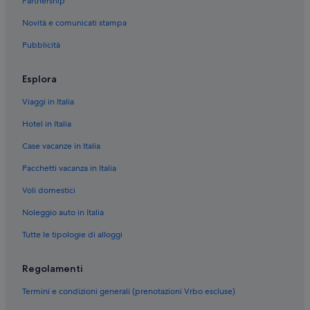
Partnership
Canari: hotel
Novità e comunicati stampa
Spiaggia di Nonza: hotel nelle vicinanze
Pubblicità
Patrimonio: hotel
Comunità dei Comuni di Capo Corso: hotel
Esplora
Spiaggia di Loto: hotel nelle vicinanze
Viaggi in Italia
Ogliastro: hotel
Hotel in Italia
San-Martino-Di-Lota: hotel
Case vacanze in Italia
Brando: Residence
Pacchetti vacanza in Italia
Brando: Appartamenti
Voli domestici
Patrimonio: Chalet
Noleggio auto in Italia
Olmeta di Capocorso: Appartamenti
Tutte le tipologie di alloggi
Canari: Appartamenti
Comunità dei Comuni di Capo Corso: Appartamenti
Regolamenti
San-Martino-Di-Lota: Case private in affitto
Termini e condizioni generali (prenotazioni Vrbo escluse)
San-Martino-Di-Lota: Complessi di appartamenti