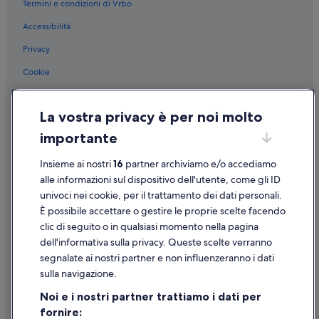
Termini e condizioni di Vrbo
Sisco: Appartamenti
Accessibilità
Sisco: Campeggi
Privacy
Farinole: Campeggi
Cookie
Farinole: Case private in affitto
Condizioni per l'utilizzo
Nonza: Appartamenti
La vostra privacy è per noi molto
Informazioni legali/Contatti
Nonza: Residence
importante
Linee guida sui contenuti e segnalazione dei contenuti
Nonza: Campeggi
Insieme ai nostri
16
partner archiviamo e/o accediamo
Santa-Maria-Di-Lota: Baite
Supporto
alle informazioni sul dispositivo dell'utente, come gli ID
Erbalunga: Campeggi
univoci nei cookie, per il trattamento dei dati personali.
Assistenza clienti
Pietranera: B&B
È possibile accettare o gestire le proprie scelte facendo
Contattaci
clic di seguito o in qualsiasi momento nella pagina
Pietranera: Case private in affitto
dell'informativa sulla privacy. Queste scelte verranno
Come cancellare un volo
segnalate ai nostri partner e non influenzeranno i dati
Come modificare la prenotazione di un hotel o una casa vacanze
sulla navigazione.
Tempistiche per i rimborsi
Noi e i nostri partner trattiamo i dati per
fornire:
Utilizzare un coupon Expedia