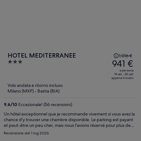
Il
HOTEL MEDITERRANEE
1.016 €
prezzo
941 €
3
era
out
a persona
1.016 €,
of
14 set - 20 set
appena trovato
ora
5
Volo andata e ritorno incluso
è
Milano (MXP) - Bastia (BIA)
941 €
a
9,6
/
10
Eccezionale! (56 recensioni)
persona
Un hôtel exceptionnel que je recommande vivement si vous avez la
chance d'y trouver une chambre disponible. Le parking est payant
et peut-être un peu cher, mais nous l'avions réservé pour plus de
commodité. L'hôtel est bien situé, le personnel est excellent et le
Recensione del 1 lug 2026
petit-déjeuner est vraiment copieux et de grande qualité. Nous