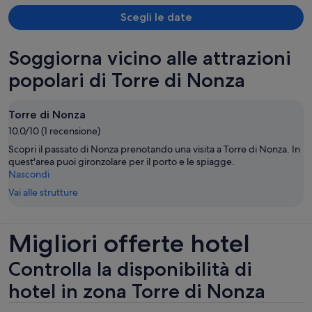
avons également eu la chance de bénéficier d'un surclassement
gratuit dans une chambre très spacieuse avec vue sur la mer et la
Scegli le date
piscine, et une terrasse ! Nous sommes absolument ravis et
remercions chaleureusement toute l'équipe !
Soggiorna vicino alle attrazioni
popolari di Torre di Nonza
Torre di Nonza
10.0/10 (1 recensione)
Scopri il passato di Nonza prenotando una visita a Torre di Nonza. In
quest'area puoi gironzolare per il porto e le spiagge.
Nascondi
Vai alle strutture
Migliori offerte hotel
Controlla la disponibilità di
hotel in zona Torre di Nonza