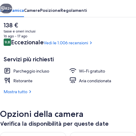
ietro
Avanti
82+
Panoramica
Camere
Posizione
Regolamenti
Il
138 €
prezzo
tasse e oneri inclusi
attuale
16 ago - 17 ago
è
Recensioni
Eccezionale
9,8
Vedi le 1.006 recensioni
9,8 su 10
138 €
Servizi più richiesti
Parcheggio incluso
Wi-Fi gratuito
Terrazza/patio
Ristorante
Aria condizionata
Mostra tutto
Opzioni della camera
Verifica la disponibilità per queste date
Verifica la disponibilità per questa sera, ago 6 - ago 7
Verifica la disponibilità per d