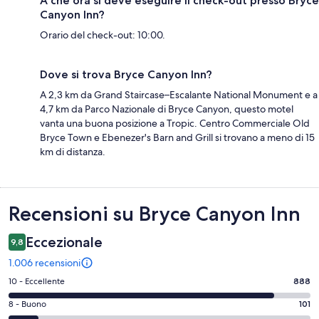
A che ora si deve eseguire il check-out presso Bryce
Canyon Inn?
Orario del check-out: 10:00.
Dove si trova Bryce Canyon Inn?
A 2,3 km da Grand Staircase–Escalante National Monument e a
4,7 km da Parco Nazionale di Bryce Canyon, questo motel
vanta una buona posizione a Tropic. Centro Commerciale Old
Bryce Town e Ebenezer's Barn and Grill si trovano a meno di 15
km di distanza.
Recensioni
Recensioni su Bryce Canyon Inn
Eccezionale
9,8
1.006 recensioni
Valutazione
10 - Eccellente
888
di
Valutazione
8 - Buono
101
10