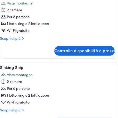
Vista montagna
le
2 camere
foto
per
Per 6 persone
Powell
1 letto king e 2 letti queen
Point
Wi-Fi gratuito
Altri
Scopri di più
dettagli
per
Controlla disponibilità e prezzi
Powell
Point
Apri
Una casa a due piani in legno con un'a
13
Sinking Ship
tutte
Vista montagna
le
2 camere
foto
per
Per 6 persone
Sinking
1 letto king e 2 letti queen
Ship
Wi-Fi gratuito
Altri
Scopri di più
dettagli