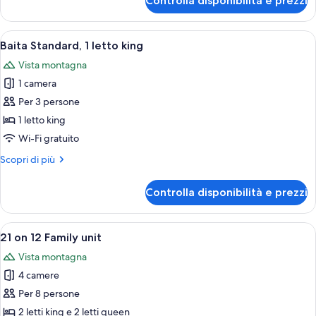
Controlla disponibilità e prezzi
Baita
Standard,
2
Apri
Camera in legno con un letto, una scri
7
letti
Baita Standard, 1 letto king
tutte
queen
Vista montagna
le
1 camera
foto
per
Per 3 persone
Baita
1 letto king
Standard,
Wi-Fi gratuito
1
Altri
Scopri di più
letto
dettagli
king
per
Controlla disponibilità e prezzi
Baita
Standard,
1
Apri
Una camera da letto con un letto, due
19
letto
21 on 12 Family unit
tutte
king
Vista montagna
le
4 camere
foto
per
Per 8 persone
21
2 letti king e 2 letti queen