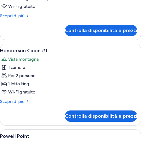
on
Wi-Fi gratuito
12
Altri
Scopri di più
Family
dettagli
unit
per
Controlla disponibilità e prezzi
21
on
12
Apri
Terrazza/patio
8
Family
Henderson Cabin #1
tutte
unit
Vista montagna
le
1 camera
foto
per
Per 2 persone
Henderson
1 letto king
Cabin
Wi-Fi gratuito
#1
Altri
Scopri di più
dettagli
per
Controlla disponibilità e prezzi
Henderson
Cabin
#1
Apri
Una casa a due piani in legno con un'a
14
Powell Point
tutte