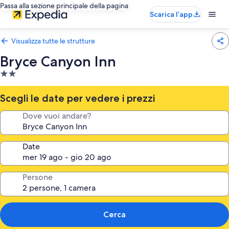
Passa alla sezione principale della pagina
Scarica l’app
Visualizza tutte le strutture
Bryce Canyon Inn
Struttura
a
2.0
Scegli le date per vedere i prezzi
stelle
Dove vuoi andare?
Date
Persone
Cerca