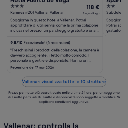
Hotel Puerto de Vega
Apart H
3
Il
2
118 €
out
prezzo
out
Ramirez #201 Vallenar Vallenar
Subdelegado
8 ago - 9 ago
Villar Valle
of
è
of
Soggiorna in questo hotel a Vallenar. Potrai
Soggiorna i
5
118 €
5
approfittare di utili servizi come la prima colazione
Potrai approf
a
inclusa nel prezzo, un parcheggio gratuito e una
gratuito, un 
reception ...
servizio di ...
notte
nel
9,8
/
10
Eccezionale! (6 recensioni)
periodo
"Freschissimi i prodotti della colazione, la camera è
8
davvero accogliente, il letto molto comodo. Il
ago
personale è gentile e disponibile. Hanno un
comodo parcheggio privato. Sarei rimasta lì…"
-
Recensione del 17 mar 2026
9
ago
Vallenar: visualizza tutte le 10 strutture
Prezzo per notte più basso trovato nelle ultime 24 ore, per un soggiorno
di 1 notte per 2 adulti. Tariffe e disponibilità sono soggette a modifica. Si
applicano condizioni aggiuntive.
Vallenar: controlla la