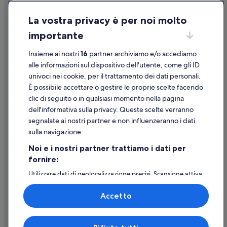
Condizioni per l'utilizzo
La vostra privacy è per noi molto
Informazioni legali/Contatti
importante
Linee guida sui contenuti e segnalazione dei contenuti
Insieme ai nostri
16
partner archiviamo e/o accediamo
Supporto
alle informazioni sul dispositivo dell'utente, come gli ID
univoci nei cookie, per il trattamento dei dati personali.
Assistenza clienti
È possibile accettare o gestire le proprie scelte facendo
Contattaci
clic di seguito o in qualsiasi momento nella pagina
dell'informativa sulla privacy. Queste scelte verranno
Come cancellare un volo
segnalate ai nostri partner e non influenzeranno i dati
Come modificare la prenotazione di un hotel o una casa vacanze
sulla navigazione.
Tempistiche per i rimborsi
Noi e i nostri partner trattiamo i dati per
fornire:
Utilizzare un coupon Expedia
Utilizzare dati di geolocalizzazione precisi. Scansione attiva
Documenti per i viaggi internazionali
delle caratteristiche del dispositivo ai fini
dell’identificazione. Archiviare informazioni su dispositivo
Accetto
e/o accedervi. Pubblicità e contenuti personalizzati,
misurazione delle prestazioni dei contenuti e degli
annunci, ricerche sul pubblico, sviluppo di servizi.
Expedia, Inc. non è responsabile dei contenuti di siti esterni.