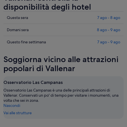
disponibilità degli hotel
Cerca
Questa sera
7 ago - 8 ago
i
prezzi
Cerca
Domani sera
8 ago - 9 ago
a
i
Vallenar
prezzi
Cerca
Questo fine settimana
7 ago - 9 ago
per
a
i
stasera,
Vallenar
prezzi
Soggiorna vicino alle attrazioni
7
per
a
ago
domani
Vallenar
popolari di Vallenar
-
notte,
per
8
8
questo
Osservatorio Las Campanas
ago
ago
weekend,
-
7
Osservatorio Las Campanas è una delle principali attrazioni di
9
Vallenar. Conservati un po' di tempo per visitare i monumenti, una
ago
volta che sei in zona.
ago
-
Nascondi
9
Vai alle strutture
ago