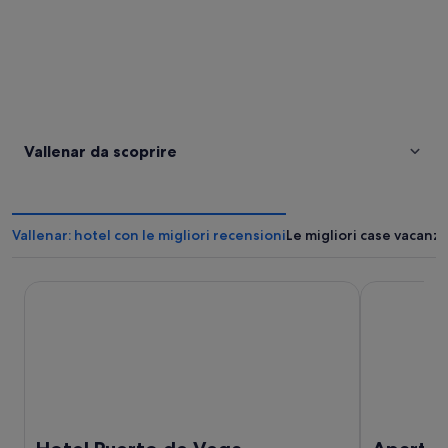
Vallenar da scoprire
Vallenar: hotel con le migliori recensioni
Le migliori case vacanze
Hotel Puerto de Vega
Apart Hotel