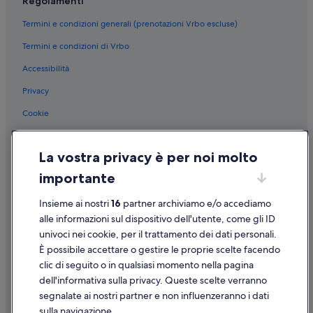
Regolamenti
Termini e condizioni generali (prenotazioni Vrbo escluse)
Termini e condizioni di Vrbo
Accessibilità
Privacy
Cookie
Condizioni per l'utilizzo
La vostra privacy è per noi molto
Informazioni legali/Contatti
importante
Linee guida sui contenuti e segnalazione dei contenuti
Insieme ai nostri
16
partner archiviamo e/o accediamo
Supporto
alle informazioni sul dispositivo dell'utente, come gli ID
univoci nei cookie, per il trattamento dei dati personali.
Assistenza clienti
È possibile accettare o gestire le proprie scelte facendo
Contattaci
clic di seguito o in qualsiasi momento nella pagina
dell'informativa sulla privacy. Queste scelte verranno
Come cancellare un volo
segnalate ai nostri partner e non influenzeranno i dati
Come modificare la prenotazione di un hotel o una casa vacanze
sulla navigazione.