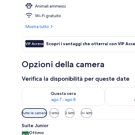
Animali ammessi
Lounge
Wi-Fi gratuito
Mostra tutto
Scopri i vantaggi che otterrai con VIP Acc
VIP Access
Opzioni della camera
Verifica la disponibilità per queste date
Verifica la disponibilità per questa sera, ago 7 - ago
Verifica la di
Questa sera
ago 7 - ago 8
Filtri
Tutte le camere
1 letto
2 letti
3+ letti
disponibili
Apri
Una camera d'albergo moderna c
per
8
Suite Junior
tutte
le
Ottimo
8,0