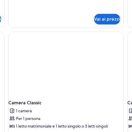
dettagli
de
b
per
pe
Quadrupla
Ca
familiare
Cl
i
Vai ai prezzi
co
pe
be
heria da letto bianco e giallo, una parete verde e un comodino con una lamp
Camera Classic
C
1 camera
Per 1 persona
1 letto matrimoniale e 1 letto singolo o 3 letti singoli