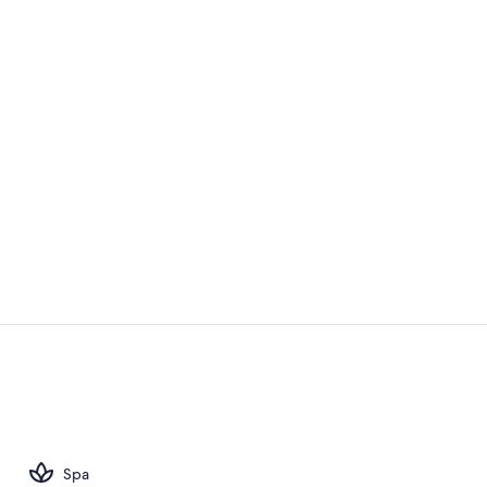
Piscina stagi
Suite, letti 
Spa