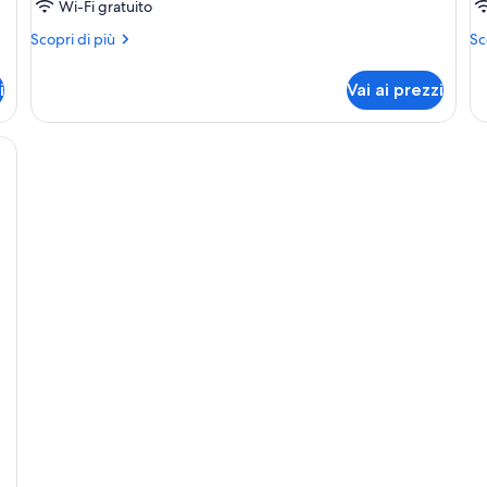
Wi-Fi gratuito
Altri
Alt
Scopri di più
Sc
dettagli
de
per
pe
i
Vai ai prezzi
Camera
Ca
Classic
Su