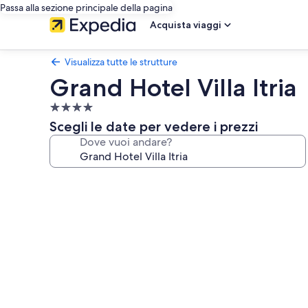
Passa alla sezione principale della pagina
Acquista viaggi
Visualizza tutte le strutture
Grand Hotel Villa Itria
Struttura
a
Scegli le date per vedere i prezzi
4.0
Dove vuoi andare?
stelle
Galleria
fotografica
per
Grand
Hotel
Villa
Itria