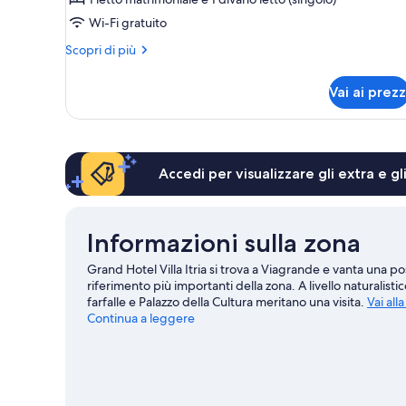
Wi-Fi gratuito
Altri
Scopri di più
dettagli
per
Vai ai prezz
Suite
Junior
Accedi per visualizzare gli extra e g
Informazioni sulla zona
Grand Hotel Villa Itria si trova a Viagrande e vanta una p
riferimento più importanti della zona. A livello naturalist
farfalle e Palazzo della Cultura meritano una visita.
Vai all
Continua a leggere