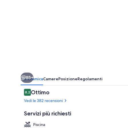
85+
Panoramica
Camere
Posizione
Regolamenti
Recensioni
Ottimo
8,2
8,2 su 10
Vedi le 382 recensioni
Servizi più richiesti
Piscina