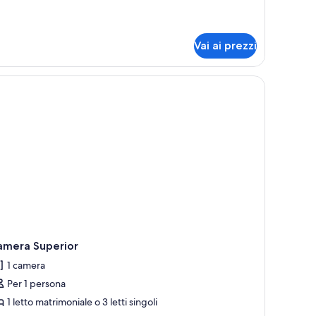
ttagli
enessere
r
mera
assic
Vai ai prezzi
n
rcorso
nessere
ada.
amera Superior
1 camera
Per 1 persona
1 letto matrimoniale o 3 letti singoli