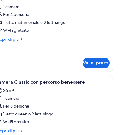
1 camera
oto
er
Per 4 persone
ite,
1 letto matrimoniale e 2 letti singoli
tti
Wi-Fi gratuito
ltipli
ri
opri di più
ttagli
r
ite,
ti
Vai ai prezzi
ltipli
nibar, una cassaforte in camera
pri
Una camera d'albergo con un letto grande, una
7
amera Classic con percorso benessere
utte
26 m²
1 camera
oto
er
Per 3 persone
amera
1 letto queen o 2 letti singoli
assic
Wi-Fi gratuito
on
ri
opri di più
ercorso