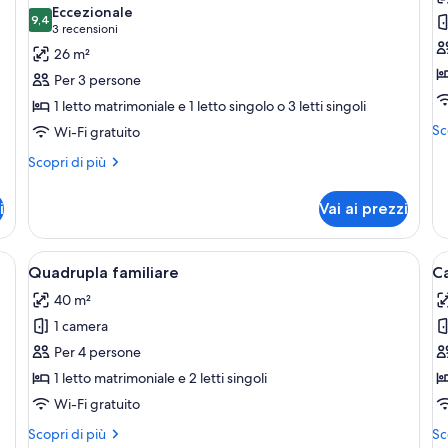
le
le
Eccezionale
9,4
foto
f
9,4 su 10
(3
3 recensioni
per
p
recensioni)
26 m²
Camera
Su
Per 3 persone
Classic
le
1 letto matrimoniale e 1 letto singolo o 3 letti singoli
con
mu
Alt
Sc
Wi-Fi gratuito
letto
de
Altri
matrimoniale
Scopri di più
pe
dettagli
Su
o
per
let
i
2
Vai ai prezzi
Camera
mu
letti
Classic
con
singoli
uola bianche, due comodini con lampade e un grande specchio a parete.
Apri
Biancheria da letto di alta qualità, mi
A
5
letto
Quadrupla familiare
C
tutte
t
matrimoniale
40 m²
o
le
le
2
1 camera
foto
f
letti
per
p
Per 4 persone
singoli
Quadrupla
C
1 letto matrimoniale e 2 letti singoli
familiare
Cl
Wi-Fi gratuito
c
Altri
Alt
Scopri di più
Sc
p