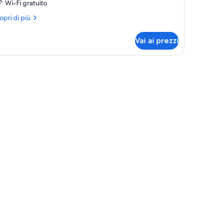
Wi-Fi gratuito
ri
opri di più
ttagli
r
Vai ai prezzi
mera
perior