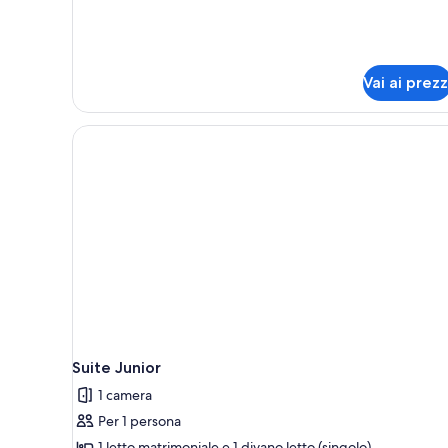
Vai ai prezz
Suite Junior
1 camera
Per 1 persona
1 letto matrimoniale e 1 divano letto (singolo)