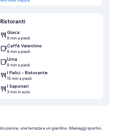
Vedi sulla mappa
Mappa
Ristoranti
Giaca
8 min a piedi
Caffè Valentino
8 min a piedi
Urna
8 min a piedi
I Palici - Ristorante
15 min a piedi
I Saponari
3 min in auto
do piscina, una terrazza e un giardino. Massaggi sportivi,