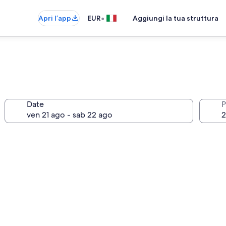
•
Apri l’app
EUR
Aggiungi la tua struttura
Date
P