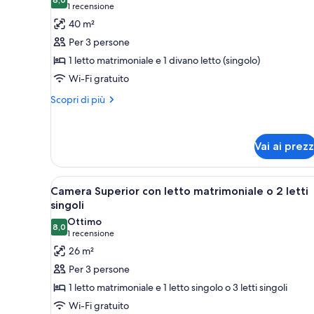
le
camere
8,0 su 10
(1
1 recensione
foto
recensione)
40 m²
per
Per 3 persone
Suite
1 letto matrimoniale e 1 divano letto (singolo)
Junior
Wi-Fi gratuito
Altri
Scopri di più
dettagli
per
Suite
Vai ai prezz
Junior
Apri
Un letto ben rifatto con lenz
6
Camera Superior con letto matrimoniale o 2 letti
tutte
singoli
le
Ottimo
8,0
foto
8,0 su 10
(1
1 recensione
per
recensione)
26 m²
Camera
Per 3 persone
Superior
1 letto matrimoniale e 1 letto singolo o 3 letti singoli
con
Wi-Fi gratuito
letto