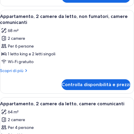
Apri
Camera d'albergo moderna con divano,
10
Appartamento, 2 camere da letto, non fumatori, camere
tutte
comunicanti
le
68 m²
foto
2 camere
per
Per 6 persone
Appartamento,
2
1 letto king e 2 letti singoli
camere
Wi-Fi gratuito
da
Altri
Scopri di più
letto,
dettagli
non
per
Controlla disponibilità e prezzi
Appartamento,
fumatori,
2
camere
camere
Apri
Una moderna camera d'albergo con un t
comunicanti
10
da
Appartamento, 2 camere da letto, camere comunicanti
tutte
letto,
64 m²
non
le
fumatori,
2 camere
foto
camere
per
Per 4 persone
comunicanti