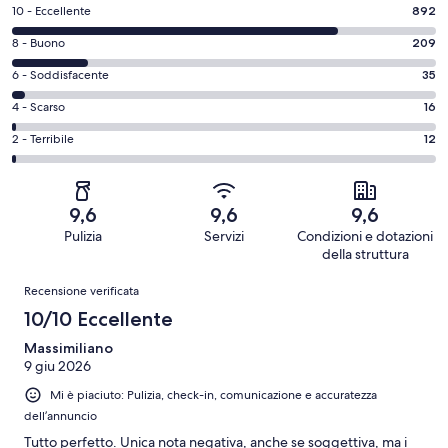
Valutazione
10 - Eccellente
892
di
Valutazione
8 - Buono
209
10
di
-
Valutazione
6 - Soddisfacente
35
8
Eccellente.
di
-
Valutazione
4 - Scarso
16
892
6
Buono.
di
su
-
Valutazione
2 - Terribile
12
209
4
1164
Soddisfacente.
di
su
-
recensioni
35
2
1164
Scarso.
su
-
recensioni
16
9,6
9,6
9,6
1164
Terribile.
su
Pulizia
Servizi
Condizioni e dotazioni
recensioni
12
1164
della struttura
su
recensioni
Recensioni
1164
Recensione verificata
recensioni
10/10 Eccellente
Massimiliano
9 giu 2026
Mi è piaciuto: Pulizia, check-in, comunicazione e accuratezza
dell’annuncio
Tutto perfetto. Unica nota negativa, anche se soggettiva, ma i