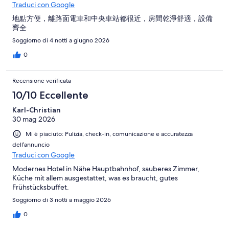
Traduci con Google
地點方便，離路面電車和中央車站都很近，房間乾淨舒適，設備
齊全
Soggiorno di 4 notti a giugno 2026
0
Recensione verificata
10/10 Eccellente
Karl-Christian
30 mag 2026
Mi è piaciuto: Pulizia, check-in, comunicazione e accuratezza
dell’annuncio
Traduci con Google
Modernes Hotel in Nähe Hauptbahnhof, sauberes Zimmer,
Küche mit allem ausgestattet, was es braucht, gutes
Frühstücksbuffet.
Soggiorno di 3 notti a maggio 2026
0