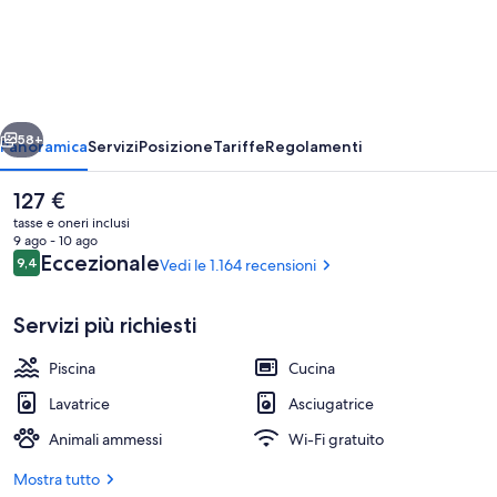
Apartment
Hotel
Vienna
Belvedere
ietro
Avanti
58+
Panoramica
Servizi
Posizione
Tariffe
Regolamenti
Il
127 €
prezzo
tasse e oneri inclusi
attuale
9 ago - 10 ago
è
Recensioni
Eccezionale
9,4
Vedi le 1.164 recensioni
9,4 su 10
127 €
Servizi più richiesti
Piscina
Cucina
Piscina coperta, lettini
Lavatrice
Asciugatrice
Animali ammessi
Wi-Fi gratuito
Mostra tutto