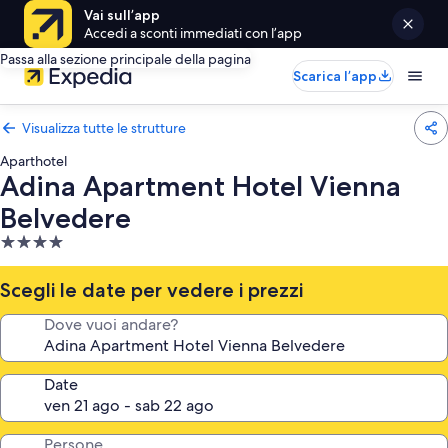
Vai sull’app
Accedi a sconti immediati con l’app
Passa alla sezione principale della pagina
Scarica l’app
Visualizza tutte le strutture
Aparthotel
Adina Apartment Hotel Vienna
Belvedere
Struttura
a
4.0
Scegli le date per vedere i prezzi
stelle
Dove vuoi andare?
Date
Persone