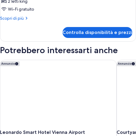
Appartamento,
2 letti king
2
Wi-Fi gratuito
camere
Altri
Scopri di più
da
dettagli
letto,
per
Controlla disponibilità e prezzi
Appartamento,
camere
2
comunicanti
camere
Potrebbero interessarti anche
da
letto,
camere
Leonardo Smart Hotel Vienna Airport
Courtyar
Annuncio
Annuncio
comunicanti
Leonardo Smart Hotel Vienna Airport
Courtya