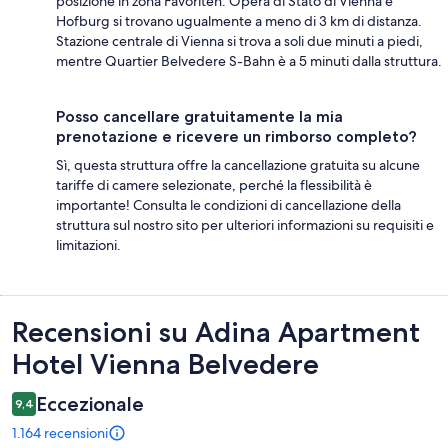
posizione in zona Favoriten. Opera di Stato di Vienna e
Hofburg si trovano ugualmente a meno di 3 km di distanza.
Stazione centrale di Vienna si trova a soli due minuti a piedi,
mentre Quartier Belvedere S-Bahn è a 5 minuti dalla struttura.
Posso cancellare gratuitamente la mia
prenotazione e ricevere un rimborso completo?
Sì, questa struttura offre la cancellazione gratuita su alcune
tariffe di camere selezionate, perché la flessibilità è
importante! Consulta le condizioni di cancellazione della
struttura sul nostro sito per ulteriori informazioni su requisiti e
limitazioni.
Recensioni
Recensioni su Adina Apartment
Hotel Vienna Belvedere
Eccezionale
9,4
1.164 recensioni