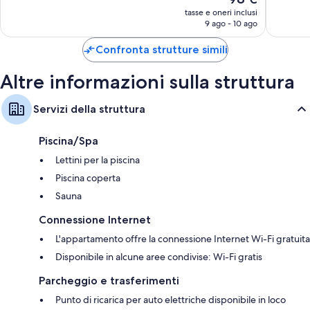
Meraviglioso,
Eccellen
prezzo
1.073
1.491
tasse e oneri inclusi
attuale
9 ago - 10 ago
recensioni
recensio
è
98 €
Confronta strutture simili
Altre informazioni sulla struttura
Servizi della struttura
Piscina/Spa
Lettini per la piscina
Piscina coperta
Sauna
Connessione Internet
L'appartamento offre la connessione Internet Wi-Fi gratuita
Disponibile in alcune aree condivise: Wi-Fi gratis
Parcheggio e trasferimenti
Punto di ricarica per auto elettriche disponibile in loco