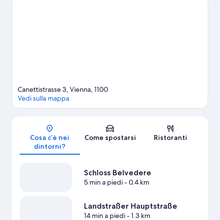
sono due tappe assolutamente da non perdere. Sei in cerca di
eventi sportivi o spettacoli a cui assistere? Stadio Ernst Happel e
Wiener Stadthalle potrebbero avere in programma qualcosa di
interessante.
Vai alla guida turistica di Vienna
Mostra altri aparthotel a Vienna
Canettistrasse 3, Vienna, 1100
Vedi sulla mappa
Mappa
Cosa c’è nei
Come spostarsi
Ristoranti
dintorni?
Schloss Belvedere
5 min a piedi
- 0.4 km
Landstraßer Hauptstraße
14 min a piedi
- 1.3 km