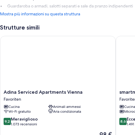
Guardaroba o armadi, salotti separati e sale da pranzo indipendenti
Mostra più informazioni su questa struttura
Strutture simili
Adina Serviced Apartments Vienna
smartme
Adina
smartme
Adina Serviced Apartments Vienna
smart
Serviced
Wien
Favoriten
Favorite
Apartments
Hauptb
Cucina
Animali ammessi
Cucin
Vienna
Favorite
Wi-Fi gratuito
Aria condizionata
Micro
Favoriten
9.2
8.6
Meraviglioso
Ecc
9,2
8,6
su
su
1.073 recensioni
1.491
10,
10,
Il
98 €