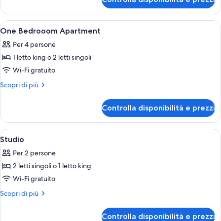
Family
Studio
Apri
Biancheria da letto ipoallergenica, cas
6
One Bedrooom Apartment
tutte
Per 4 persone
le
1 letto king o 2 letti singoli
foto
per
Wi-Fi gratuito
One
Altri
Scopri di più
Bedrooom
dettagli
per
Apartment
Controlla disponibilità e prezzi
One
Bedrooom
Apartment
Apri
Biancheria da letto ipoallergenica, cas
26
Studio
tutte
Per 2 persone
le
2 letti singoli o 1 letto king
foto
per
Wi-Fi gratuito
Studio
Altri
Scopri di più
dettagli
per
Controlla disponibilità e prezzi
Studio