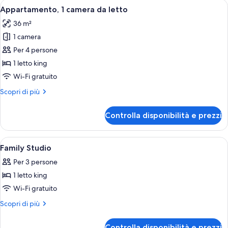
Apri
Una camera d'hotel moderna con divano
30
Appartamento, 1 camera da letto
tutte
36 m²
le
1 camera
foto
per
Per 4 persone
Appartamento,
1 letto king
1
Wi-Fi gratuito
camera
Altri
Scopri di più
da
dettagli
letto
per
Controlla disponibilità e prezzi
Appartamento,
1
camera
Apri
Biancheria da letto ipoallergenica, cas
29
da
Family Studio
tutte
letto
Per 3 persone
le
1 letto king
foto
per
Wi-Fi gratuito
Family
Altri
Scopri di più
Studio
dettagli
per
Controlla disponibilità e prezzi