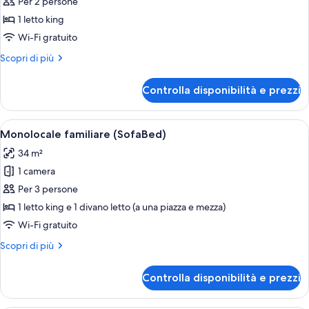
per
Per 2 persone
Monolocale
1 letto king
Wi-Fi gratuito
Altri
Scopri di più
dettagli
per
Controlla disponibilità e prezzi
Monolocale
Apri
Camera d'albergo moderna con un lett
39
Monolocale familiare (SofaBed)
tutte
34 m²
le
1 camera
foto
per
Per 3 persone
Monolocale
1 letto king e 1 divano letto (a una piazza e mezza)
familiare
Wi-Fi gratuito
(SofaBed)
Altri
Scopri di più
dettagli
per
Controlla disponibilità e prezzi
Monolocale
familiare
(SofaBed)