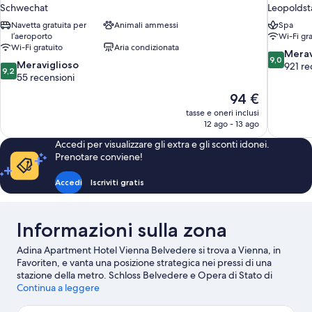
Schwechat
Leopoldst
Navetta gratuita per
Animali ammessi
Spa
l’aeroporto
Wi-Fi gra
Wi-Fi gratuito
Aria condizionata
9.0
Merav
9,0
9.2
Meraviglioso
su
921 re
9,2
su
55 recensioni
10,
10,
Meraviglio
Il
94 €
Meraviglioso,
921
prezzo
tasse e oneri inclusi
55
recensioni
attuale
12 ago - 13 ago
recensioni
è
Accedi per visualizzare gli extra e gli sconti idonei.
94 €
Prenotare conviene!
Accedi
Iscriviti gratis
Informazioni sulla zona
Adina Apartment Hotel Vienna Belvedere si trova a Vienna, in
Favoriten, e vanta una posizione strategica nei pressi di una
stazione della metro. Schloss Belvedere e Opera di Stato di
Vienna sono due delle principali attrazioni della zona. Per chi
Continua a leggere
ama lo shopping, Mercatino di Natale di Vienna e Naschmarkt