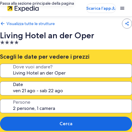
Passa alla sezione principale della pagina
Scarica l’app
Visualizza tutte le strutture
Living Hotel an der Oper
Struttura
a
4.0
Scegli le date per vedere i prezzi
stelle
Dove vuoi andare?
Date
Persone
Cerca