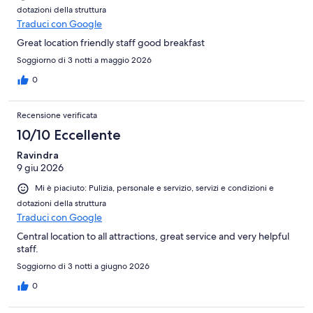
riguardo: e nulla ci è stato chiesto di come fosse andato il
dotazioni della struttura
soggiorno al momento della partenza, l'indifferenza più assoluta.
Traduci con Google
Altra nota dolente, non siamo in un villaggio estivo o una vacanza
similare, chiedere il saldo del soggiorno all'arrivo, per avendo
Great location friendly staff good breakfast
nella prenotazione una carta di credito a garanzia, mi è sembrato
Soggiorno di 3 notti a maggio 2026
decisamente fuori luogo.
0
Recensione verificata
10/10 Eccellente
Ravindra
9 giu 2026
Mi è piaciuto: Pulizia, personale e servizio, servizi e condizioni e
dotazioni della struttura
Traduci con Google
Central location to all attractions, great service and very helpful
staff.
Soggiorno di 3 notti a giugno 2026
0