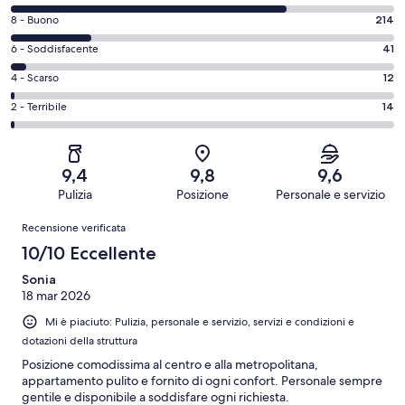
di
Valutazione
8 - Buono
214
10
di
-
Valutazione
6 - Soddisfacente
41
8
Eccellente.
di
-
Valutazione
4 - Scarso
12
722
6
Buono.
di
su
-
Valutazione
2 - Terribile
14
214
4
1003
Soddisfacente.
di
su
-
recensioni
41
2
1003
Scarso.
su
-
recensioni
12
9,4
9,8
9,6
1003
Terribile.
su
Pulizia
Posizione
Personale e servizio
recensioni
14
1003
Recensioni
su
Recensione verificata
recensioni
1003
10/10 Eccellente
recensioni
Sonia
18 mar 2026
Mi è piaciuto: Pulizia, personale e servizio, servizi e condizioni e
dotazioni della struttura
Posizione comodissima al centro e alla metropolitana,
appartamento pulito e fornito di ogni confort. Personale sempre
gentile e disponibile a soddisfare ogni richiesta.