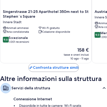
Singerstrasse
Austria
Singerstrasse 21-25 Aparthotel 350m next to St
Austri
21-
Trend
Stephen´s Square
Innere S
25
Hotel
Innere Stadt
Anima
Aparthotel
Europa
Aria c
350m
Animali ammessi
Wi-Fi gratuito
Wien
Aria condizionata
Colazione disponibile
next
Innere
9.0
Mer
9,0
to
Stadt
su
1.010
9.6
Eccezionale
9,6
St
10,
su
1.001 recensioni
Stephen
Meravigl
10,
Il
158 €
´s
1.010
Eccezionale,
prezzo
Square
recensio
1.001
tasse e oneri inclusi
attuale
Innere
10 ago - 11 ago
recensioni
è
Stadt
158 €
Confronta strutture simili
Altre informazioni sulla struttura
Servizi della struttura
Connessione Internet
Disponibile in tutte le camere: Wi-Fi gratis