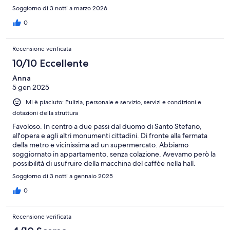
Soggiorno di 3 notti a marzo 2026
0
Recensione verificata
10/10 Eccellente
Anna
5 gen 2025
Mi è piaciuto: Pulizia, personale e servizio, servizi e condizioni e
dotazioni della struttura
Favoloso. In centro a due passi dal duomo di Santo Stefano,
all'opera e agli altri monumenti cittadini. Di fronte alla fermata
della metro e vicinissima ad un supermercato. Abbiamo
soggiornato in appartamento, senza colazione. Avevamo però la
possibilità di usufruire della macchina del caffèe nella hall.
Inoltre c'era la possibilità di rendere gratis bottigliette di acqua
Soggiorno di 3 notti a gennaio 2025
frizzante. L'acqua di rubinetto è potabile e buona. Consiglio
vivamente questa struttura. Noi abbiamo approfittato di una
0
promozione di Expedia. Siamo molto felici della scelta
Recensione verificata