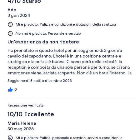
4/10 Scarso
Ado
3 gen 2024
Mi è piaciuto: Pulizia e condizioni e dotazioni della struttura
Non mi è piaciuto: Personale e servizio
Un'esperienza da non ripetere
Ho prenotato in questo hotel per un soggiorno di 3 giorni a
cavallo del capodanno. L'hotel è in una posizione centrale e
strategica e la pulizia è buona. Ci sono però delle criticità: la
reception è composta da una sola persona per turno, se ci sono
emergenze viene lasciata scoperta. Non c'è un bar all'interno. La
piccola sala colazioni offre un pò di tutto, ma al giorno d'oggi,
Soggiorno di 3 notti a dicembre 2023
con tutte le varie problematiche di intolleranze o allergie, non
avere a disposizione del latte senza lattosio NON è accettabile.
0
Inoltre la responsabile delle colazioni ha, a mio parere, un
atteggiamento cordiale solo in apparenza: appena gli si chiede
Recensione verificata
qualcosa di diverso, come per esempio di "scaldare" del latte di
soia, reagisce in modo nervoso e chiaramente scocciato. Cosa
10/10 Eccellente
più grave, ho segnalato al mio arrivo un serio problema con la
Maria Helena
ventola di aspirazione del bagno, direttamente collegata alla
30 mag 2026
luce, che era "estremamente" rumorosa, al limite del
sopportabile. Nulla è stato fatto e nulla mi à stato riferito a
Mi è piaciuto: Pulizia, personale e servizio, servizi e condizioni e