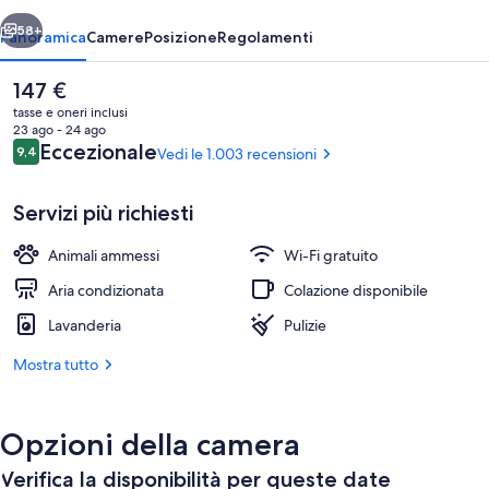
Oper
ietro
Avanti
58+
Panoramica
Camere
Posizione
Regolamenti
Il
147 €
prezzo
tasse e oneri inclusi
attuale
23 ago - 24 ago
è
Recensioni
Eccezionale
9,4
Vedi le 1.003 recensioni
9,4 su 10
147 €
Servizi più richiesti
Animali ammessi
Wi-Fi gratuito
Hall
Aria condizionata
Colazione disponibile
Lavanderia
Pulizie
Mostra tutto
Opzioni della camera
Verifica la disponibilità per queste date