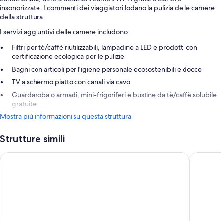
insonorizzate. I commenti dei viaggiatori lodano la pulizia delle camere
della struttura.
I servizi aggiuntivi delle camere includono:
Filtri per tè/caffè riutilizzabili, lampadine a LED e prodotti con
certificazione ecologica per le pulizie
Bagni con articoli per l'igiene personale ecosostenibili e docce
TV a schermo piatto con canali via cavo
Guardaroba o armadi, mini-frigoriferi e bustine da tè/caffè solubile
gratuite
Mostra più informazioni su questa struttura
Strutture simili
Singerstrasse 21-25 Aparthotel 350m next to St Stephen´s Sq
Austria 