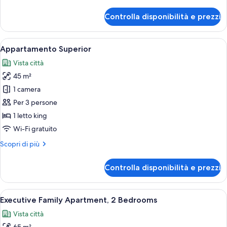
dettagli
per
Controlla disponibilità e prezzi
Doppia
Superior
Apri
Una camera d'albergo con un letto gran
11
Appartamento Superior
tutte
Vista città
le
45 m²
foto
per
1 camera
Appartamento
Per 3 persone
Superior
1 letto king
Wi-Fi gratuito
Altri
Scopri di più
dettagli
per
Controlla disponibilità e prezzi
Appartamento
Superior
Apri
Una camera d'albergo con un letto gran
6
Executive Family Apartment, 2 Bedrooms
tutte
Vista città
le