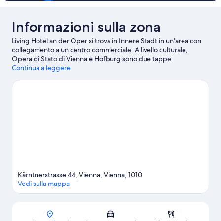
Informazioni sulla zona
Living Hotel an der Oper si trova in Innere Stadt in un'area con
collegamento a un centro commerciale. A livello culturale,
Opera di Stato di Vienna e Hofburg sono due tappe
assolutamente da non perdere. Tra le altre principali attrazioni
Continua a leggere
della zona ci sono anche Schloss Belvedere e Stephansplatz.
Scuola di Equitazione Spagnola e Mercatino di Natale di Vienna
sono altri due luoghi da visitare consigliati. La zona centrale di
questo hotel piace molto ai viaggiatori come pure la sua
comodità rispetto alle attrazioni. Anche i mezzi pubblici sono
pratici da qui: nelle vicinanze c'è Fermata del tram di Oper-
Karlsplatz e Karlsplatz U-Bahn è a 3 minuti a piedi.
Vai alla guida
turistica di Vienna
Kärntnerstrasse 44, Vienna, Vienna, 1010
Vedi sulla mappa
Mappa