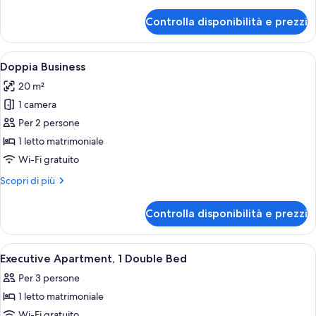
dettagli
per
Controlla disponibilità e prezzi
Appartamento
Executive,
1
Apri
Una camera d'hotel con un letto, como
5
letto
Doppia Business
tutte
matrimoniale
20 m²
le
1 camera
foto
per
Per 2 persone
Doppia
1 letto matrimoniale
Business
Wi-Fi gratuito
Altri
Scopri di più
dettagli
per
Controlla disponibilità e prezzi
Doppia
Business
Apri
Camera d'hotel con un letto grande, una
8
Executive Apartment, 1 Double Bed
tutte
Per 3 persone
le
1 letto matrimoniale
foto
per
Wi-Fi gratuito