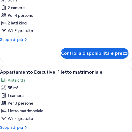
65 m²
foto
per
2 camere
Executive
Per 4 persone
Family
2 letti king
Apartment,
Wi-Fi gratuito
2
Altri
Scopri di più
Bedrooms
dettagli
per
Controlla disponibilità e prezzi
Executive
Family
Apartment,
Apri
Camera d'albergo con un divano scuro, 
9
2
Appartamento Executive, 1 letto matrimoniale
tutte
Bedrooms
Vista città
le
55 m²
foto
per
1 camera
Appartamento
Per 3 persone
Executive,
1 letto matrimoniale
1
Wi-Fi gratuito
letto
Altri
Scopri di più
matrimoniale