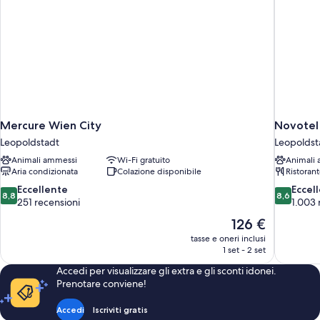
Mercure Wien City
Novotel
Leopoldstadt
Leopoldst
Animali ammessi
Wi-Fi gratuito
Animali
Aria condizionata
Colazione disponibile
Ristoran
8.8
8.6
Eccellente
Eccel
8,8
8,6
su
su
251 recensioni
1.003 
10,
10,
Il
126 €
Eccellente,
Eccellente
prezzo
tasse e oneri inclusi
251
1.003
attuale
1 set - 2 set
recensioni
recensioni
è
Accedi per visualizzare gli extra e gli sconti idonei.
126 €
Prenotare conviene!
Accedi
Iscriviti gratis