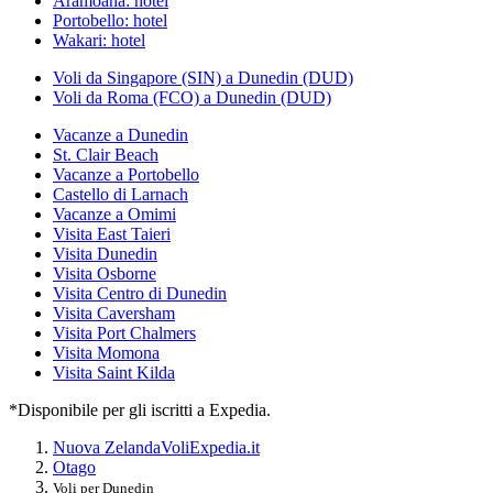
Aramoana: hotel
Portobello: hotel
Wakari: hotel
Voli da Singapore (SIN) a Dunedin (DUD)
Voli da Roma (FCO) a Dunedin (DUD)
Vacanze a Dunedin
St. Clair Beach
Vacanze a Portobello
Castello di Larnach
Vacanze a Omimi
Visita East Taieri
Visita Dunedin
Visita Osborne
Visita Centro di Dunedin
Visita Caversham
Visita Port Chalmers
Visita Momona
Visita Saint Kilda
*Disponibile per gli iscritti a Expedia.
Nuova Zelanda
Voli
Expedia.it
Otago
Voli per Dunedin