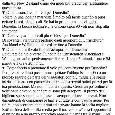
dalla Air New Zealand è uno dei modi più pratici per raggiungere
questa meta.
Quanti sono i voli diretti per Dunedin?
Volare in una località mai vista è molto più facile quando ti puoi
evitare la noia degli scali. Se hai in programma un viaggio a
Dunedin, la buona notizia è che ci sono circa 90 voli non-stop alla
settimana.
Da dove partono i voli più richiesti per Dunedin?
Di sovente i viaggiatori partono dagli aeroporti di Christchurch,
Auckland e Wellington per volare fino a Dunedin.
Quanto dura il volo fino all'aeroporto di Dunedin?
La durata del volo verso Dunedin da Christchurch, Auckland e
Wellington sarà rispettivamente di circa 1 ora e 5 minuti, 1 ora e 54
minuti e 1 ora e 20 minuti.
Come faccio a prenotare il volo più conveniente per Dunedin?
Per prenotare il tuo posto, non aspettare l'ultimo istante! Ecco un
piccolo segreto da parte dei viaggiatori con più miglia alle spalle:
inizia a cercare con parecchio anticipo e scoverai ottimi prezzi per la
tua prenotazione. Ma non limitarti a questo. Cerca un po' online e
verifica se dove vuoi andare ci sono più aeroporti. Il prezzo del
biglietto spesso cambia in base all'aeroporto dove atterrerai. Non
dimenticarti di comparare le tariffe di tutte le compagnie aeree. Per
finire, non scordarti che i primi ad arrivare hanno la scelta migliore.
Fatti un'idea della tariffa media per il tuo volo e afferra l'opportunità
di un posto a un prezzo stracciato appena ti capita tra le mani... Del