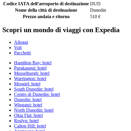
Codice IATA dell’aeroporto di destinazione
DUD
Nome della città di destinazione
Dunedin
Prezzo andata e ritorno
510 €
Scopri un mondo di viaggi con Expedia
Alloggi
Voli
Pacchetti
Hamilton Bay: hotel
Purakaunui: hotel
Musselburgh: hotel
Warrington: hotel
Mosgiel: hotel
South Dunedin: hotel
Centro di Dunedin: hotel
Dunedin: hotel
Wingatui: hotel
North Dunedin: hotel
Okia Flat: hotel
Roslyn: hotel
Calton Hill: hotel