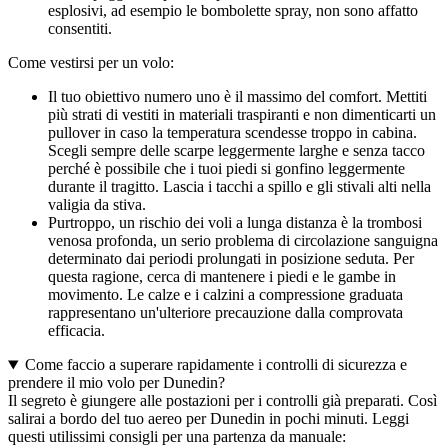
esplosivi, ad esempio le bombolette spray, non sono affatto
consentiti.
Come vestirsi per un volo:
Il tuo obiettivo numero uno è il massimo del comfort. Mettiti
più strati di vestiti in materiali traspiranti e non dimenticarti un
pullover in caso la temperatura scendesse troppo in cabina.
Scegli sempre delle scarpe leggermente larghe e senza tacco
perché è possibile che i tuoi piedi si gonfino leggermente
durante il tragitto. Lascia i tacchi a spillo e gli stivali alti nella
valigia da stiva.
Purtroppo, un rischio dei voli a lunga distanza è la trombosi
venosa profonda, un serio problema di circolazione sanguigna
determinato dai periodi prolungati in posizione seduta. Per
questa ragione, cerca di mantenere i piedi e le gambe in
movimento. Le calze e i calzini a compressione graduata
rappresentano un'ulteriore precauzione dalla comprovata
efficacia.
Come faccio a superare rapidamente i controlli di sicurezza e
prendere il mio volo per Dunedin?
Il segreto è giungere alle postazioni per i controlli già preparati. Così
salirai a bordo del tuo aereo per Dunedin in pochi minuti. Leggi
questi utilissimi consigli per una partenza da manuale: