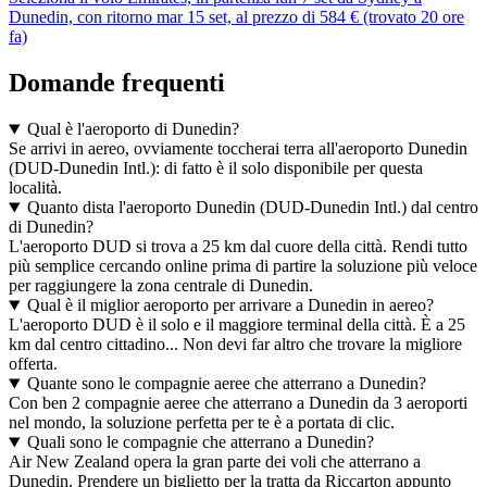
Dunedin, con ritorno mar 15 set, al prezzo di 584 € (trovato 20 ore
fa)
Domande frequenti
Qual è l'aeroporto di Dunedin?
Se arrivi in aereo, ovviamente toccherai terra all'aeroporto Dunedin
(DUD-Dunedin Intl.): di fatto è il solo disponibile per questa
località.
Quanto dista l'aeroporto Dunedin (DUD-Dunedin Intl.) dal centro
di Dunedin?
L'aeroporto DUD si trova a 25 km dal cuore della città. Rendi tutto
più semplice cercando online prima di partire la soluzione più veloce
per raggiungere la zona centrale di Dunedin.
Qual è il miglior aeroporto per arrivare a Dunedin in aereo?
L'aeroporto DUD è il solo e il maggiore terminal della città. È a 25
km dal centro cittadino... Non devi far altro che trovare la migliore
offerta.
Quante sono le compagnie aeree che atterrano a Dunedin?
Con ben 2 compagnie aeree che atterrano a Dunedin da 3 aeroporti
nel mondo, la soluzione perfetta per te è a portata di clic.
Quali sono le compagnie che atterrano a Dunedin?
Air New Zealand opera la gran parte dei voli che atterrano a
Dunedin. Prendere un biglietto per la tratta da Riccarton appunto