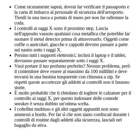
Come sicuramente saprai, dovrai far verificare il passaporto e
la carta di imbarco al personale di sicurezza dell'aeroporto.
Tienili in una tasca a portata di mano per non far rallentare la
coda.
I controlli ai raggi X sono il prossimo step. Lascia
nell'apposito vassoio qualsiasi cosa metallica che potrebbe far
suonare il metal detector prima di attraversarlo. Oggetti come
cuffie o auricolari, giacche e cappotti devono passare a parte
sul nastro sotto i raggi X.
Persino tutti i supporti elettronici, inclusi il laptop e il tablet,
dovranno passare separatamente sotto i raggi X.
Vuoi portare il tuo profumo preferito? Nessun problema, però
il contenitore deve essere al massimo da 100 millilitri e deve
trovarsi in una bustina trasparente con chiusura a zip. Se
rispetti queste accortezze gli addetti ai controlli non ti faranno
storie.
È molto probabile che ti chiedano di togliere le calzature per il
controllo ai raggi X, per questo indossare delle comode
sneaker è senza dubbio un'ottima scelta.
I coltellini multiuso e gli altri oggetti appuntiti non sono
ammessi a bordo. Per far sì che non siano confiscati durante i
controlli di routine dagli addetti alla sicurezza, lasciali nel
bagaglio da stiva.