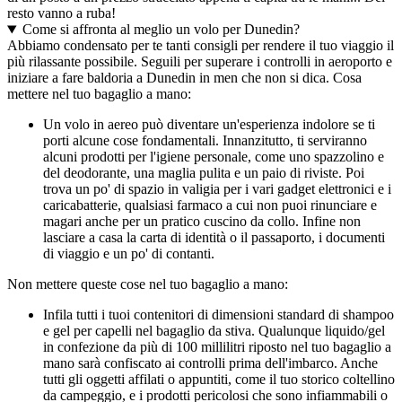
resto vanno a ruba!
Come si affronta al meglio un volo per Dunedin?
Abbiamo condensato per te tanti consigli per rendere il tuo viaggio il
più rilassante possibile. Seguili per superare i controlli in aeroporto e
iniziare a fare baldoria a Dunedin in men che non si dica. Cosa
mettere nel tuo bagaglio a mano:
Un volo in aereo può diventare un'esperienza indolore se ti
porti alcune cose fondamentali. Innanzitutto, ti serviranno
alcuni prodotti per l'igiene personale, come uno spazzolino e
del deodorante, una maglia pulita e un paio di riviste. Poi
trova un po' di spazio in valigia per i vari gadget elettronici e i
caricabatterie, qualsiasi farmaco a cui non puoi rinunciare e
magari anche per un pratico cuscino da collo. Infine non
lasciare a casa la carta di identità o il passaporto, i documenti
di viaggio e un po' di contanti.
Non mettere queste cose nel tuo bagaglio a mano:
Infila tutti i tuoi contenitori di dimensioni standard di shampoo
e gel per capelli nel bagaglio da stiva. Qualunque liquido/gel
in confezione da più di 100 millilitri riposto nel tuo bagaglio a
mano sarà confiscato ai controlli prima dell'imbarco. Anche
tutti gli oggetti affilati o appuntiti, come il tuo storico coltellino
da campeggio, e i prodotti pericolosi che sono infiammabili o