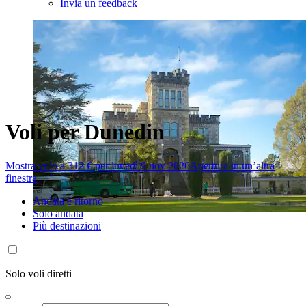
Invia un feedback
Voli per Dunedin
Mostra volo a 312 € per lunedì 9 nov 2026
Apertura in un’altra
finestra
Andata e ritorno
Solo andata
Più destinazioni
Solo voli diretti