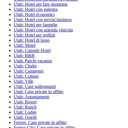
Utah: Hotel per fare shopping
Utah: Hotel con palestra
Utah: Hotel economici
Utah: Hotel con servizi business
Utah: Hotel per famiglie
Utah: Hotel con azienda vinicola
Utah: Hotel per golfisti
Utah: Hotel di lusso
Utah: Motel
Utah: Capsule Hotel
Utah: B&B
Utah: Parchi vacanze
Utah: Chalet
Utah: Campeggi
Utah: Cottage
Utah: Ville
Utah: Case galleggianti
Utah: Case private in affitto
Utah: Appartamenti
Utah: Resort
Utah: Ranch
Utah: Lodge
Utah: Ostelli
Ferron: Case private in affitto
Spring City: Case private in affitto