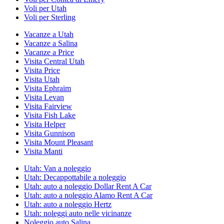
Voli per Utah
Voli per Sterling
Vacanze a Utah
Vacanze a Salina
Vacanze a Price
Visita Central Utah
Visita Price
Visita Utah
Visita Ephraim
Visita Levan
Visita Fairview
Visita Fish Lake
Visita Helper
Visita Gunnison
Visita Mount Pleasant
Visita Manti
Utah: Van a noleggio
Utah: Decappottabile a noleggio
Utah: auto a noleggio Dollar Rent A Car
Utah: auto a noleggio Alamo Rent A Car
Utah: auto a noleggio Hertz
Utah: noleggi auto nelle vicinanze
Noleggio auto Salina