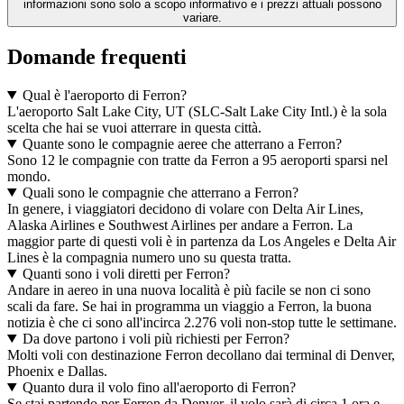
informazioni sono solo a scopo informativo e i prezzi attuali possono
variare.
Domande frequenti
Qual è l'aeroporto di Ferron?
L'aeroporto Salt Lake City, UT (SLC-Salt Lake City Intl.) è la sola
scelta che hai se vuoi atterrare in questa città.
Quante sono le compagnie aeree che atterrano a Ferron?
Sono 12 le compagnie con tratte da Ferron a 95 aeroporti sparsi nel
mondo.
Quali sono le compagnie che atterrano a Ferron?
In genere, i viaggiatori decidono di volare con Delta Air Lines,
Alaska Airlines e Southwest Airlines per andare a Ferron. La
maggior parte di questi voli è in partenza da Los Angeles e Delta Air
Lines è la compagnia numero uno su questa tratta.
Quanti sono i voli diretti per Ferron?
Andare in aereo in una nuova località è più facile se non ci sono
scali da fare. Se hai in programma un viaggio a Ferron, la buona
notizia è che ci sono all'incirca 2.276 voli non-stop tutte le settimane.
Da dove partono i voli più richiesti per Ferron?
Molti voli con destinazione Ferron decollano dai terminal di Denver,
Phoenix e Dallas.
Quanto dura il volo fino all'aeroporto di Ferron?
Se stai partendo per Ferron da Denver, il volo sarà di circa 1 ora e