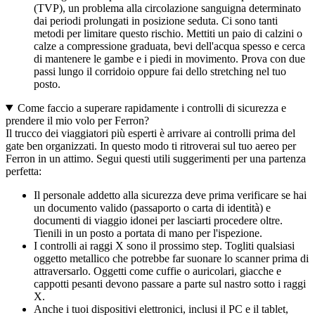
(TVP), un problema alla circolazione sanguigna determinato
dai periodi prolungati in posizione seduta. Ci sono tanti
metodi per limitare questo rischio. Mettiti un paio di calzini o
calze a compressione graduata, bevi dell'acqua spesso e cerca
di mantenere le gambe e i piedi in movimento. Prova con due
passi lungo il corridoio oppure fai dello stretching nel tuo
posto.
Come faccio a superare rapidamente i controlli di sicurezza e
prendere il mio volo per Ferron?
Il trucco dei viaggiatori più esperti è arrivare ai controlli prima del
gate ben organizzati. In questo modo ti ritroverai sul tuo aereo per
Ferron in un attimo. Segui questi utili suggerimenti per una partenza
perfetta:
Il personale addetto alla sicurezza deve prima verificare se hai
un documento valido (passaporto o carta di identità) e
documenti di viaggio idonei per lasciarti procedere oltre.
Tienili in un posto a portata di mano per l'ispezione.
I controlli ai raggi X sono il prossimo step. Togliti qualsiasi
oggetto metallico che potrebbe far suonare lo scanner prima di
attraversarlo. Oggetti come cuffie o auricolari, giacche e
cappotti pesanti devono passare a parte sul nastro sotto i raggi
X.
Anche i tuoi dispositivi elettronici, inclusi il PC e il tablet,