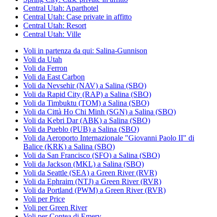
Central Utah: Aparthotel
Central Utah: Case private in affitto
Central Utah: Resort
Central Utah: Ville
Voli in partenza da qui: Salina-Gunnison
Voli da Utah
Voli da Ferron
Voli da East Carbon
Voli da Nevsehir (NAV) a Salina (SBO)
Voli da Rapid City (RAP) a Salina (SBO)
Voli da Timbuktu (TOM) a Salina (SBO)
Voli da Città Ho Chi Minh (SGN) a Salina (SBO)
Voli da Kebri Dar (ABK) a Salina (SBO)
Voli da Pueblo (PUB) a Salina (SBO)
Voli da Aeroporto Internazionale "Giovanni Paolo II" di
Balice (KRK) a Salina (SBO)
Voli da San Francisco (SFO) a Salina (SBO)
Voli da Jackson (MKL) a Salina (SBO)
Voli da Seattle (SEA) a Green River (RVR)
Voli da Ephraim (NTJ) a Green River (RVR)
Voli da Portland (PWM) a Green River (RVR)
Voli per Price
Voli per Green River
Voli per Contea di Emery