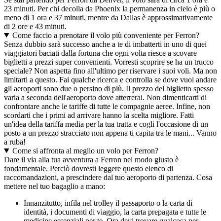
23 minuti. Per chi decolla da Phoenix la permanenza in cielo è più o
meno di 1 ora e 37 minuti, mentre da Dallas è approssimativamente
di 2 ore e 43 minuti.
Come faccio a prenotare il volo più conveniente per Ferron?
Senza dubbio sarà successo anche a te di imbatterti in uno di quei
viaggiatori baciati dalla fortuna che ogni volta riesce a scovare
biglietti a prezzi super convenienti. Vorresti scoprire se ha un trucco
speciale? Non aspetta fino all'ultimo per riservare i suoi voli. Ma non
limitarti a questo. Fai qualche ricerca e controlla se dove vuoi andare
gli aeroporti sono due o persino di più. Il prezzo del biglietto spesso
varia a seconda dell'aeroporto dove atterrerai. Non dimenticarti di
confrontare anche le tariffe di tutte le compagnie aeree. Infine, non
scordarti che i primi ad arrivare hanno la scelta migliore. Fatti
un'idea della tariffa media per la tua tratta e cogli l'occasione di un
posto a un prezzo stracciato non appena ti capita tra le mani... Vanno
a ruba!
Come si affronta al meglio un volo per Ferron?
Dare il via alla tua avventura a Ferron nel modo giusto è
fondamentale. Perciò dovresti leggere questo elenco di
raccomandazioni, a prescindere dal tuo aeroporto di partenza. Cosa
mettere nel tuo bagaglio a mano:
Innanzitutto, infila nel trolley il passaporto o la carta di
identità, i documenti di viaggio, la carta prepagata e tutte le
medicine essenziali per te. Ora devi trovare qualcosa per