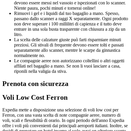
devono essere messi nel vassoio e ispezionati con lo scanner.
Niente paura, pochi minuti e tornerai online!
Rimuovi i gel e i liquidi dal tuo bagaglio a mano. Spesso,
passano dallo scanner a raggi X separatamente. Ogni prodotto
non deve superare i 100 millilitri di capienza e il tutto deve
entrare in una sola busta trasparente con chiusura a zip da un
litro.
La scelta delle calzature giuste può farti risparmiare minuti
preziosi. Gli stivali di frequente devono essere tolti e passati
separatamente allo scanner, mentre le scarpe da ginnastica
normalmente no.
Le compagnie aeree non autorizzano coltellini o altri oggetti
affilati nel bagaglio a mano. Se non li vuoi lasciare a casa,
riponili nella valigia da stiva.
Prenota con sicurezza
Voli Low Cost Ferron
Expedia mette a disposizione una selezione di voli low cost per
Ferron, con una vasta scelta di note compagnie aeree, numero di
voli, scali e flessibilità di orario. In ogni periodo dell'anno Expedia
offre i voli più convenienti dai principali aeroporti italiani. Inoltre, se
decidi di prenotare un hotel inseme al volo avrai un ulteriore sconto.