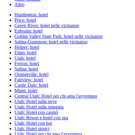
Altro
Huntington: hotel
Price: hotel
Green River: hotel nelle vicinanze
Ephraim: hotel
Goblin Valley State Park: hotel nelle vicinanze
Salina-Gunnison: hotel nelle vicinanze
Helper: hotel
Elmo: hotel
Utah: hotel
Ferron: hotel
Salina: hotel
Orangeville: hotel
Fairview: hotel
Castle Dale: hotel
Manti: hotel
Central Utah: Hotel per chi ama l'avventura
Utah: Hotel sulla neve
Utah: Hotel sulla spiaggia
Utah: Hotel con casinò
Utah: Resort e hotel con spa
Utah: Hotel con bar
Utah: Hotel storici
Utah: Hotel per chi ama l'avventura