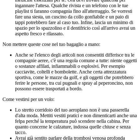
ingannare l'attesa. Qualche rivista e un telefono con le tue
playlist ti faranno compagnia fino all'atterraggio. Se vorresti
fare una siesta, un cuscino da collo gonfiabile e un paio di
tappi potrebbero fare al caso tuo. Infine, lascia un minimo di
spazio per lo spazzolino e il dentifricio così all'arrivo avrai un
aspetto fresco e rilassato.
Non mettere queste cose nel tuo bagaglio a mano:
Anche se l'elenco degli articoli non consentiti differisce tra le
compagnie aeree, c'è una regola comune a tutte: niente oggetti
o sostanze affilati, infiammabili o esplosivi. Per esempio
cacciavite, coltelli e bombolette. Anche certa attrezzatura
sportiva, come le mazze da golf, e gli oggetti che potrebbero
ferire le persone, tra cui pugnali e spray al peperoncino, non
possono essere trasportati a bordo.
Come vestirsi per un volo:
Lo stretto corridoio del tuo aeroplano non è una passerella
d'alta moda. Mettiti vestiti pratici e non dimenticarti anche una
felpa perché la temperatura può scendere nella cabina. Per
quanto concerne le calzature, indossa quelle chiuse e senza
tacco.
Avrai già sentito parlare della trombosi venosa profonda