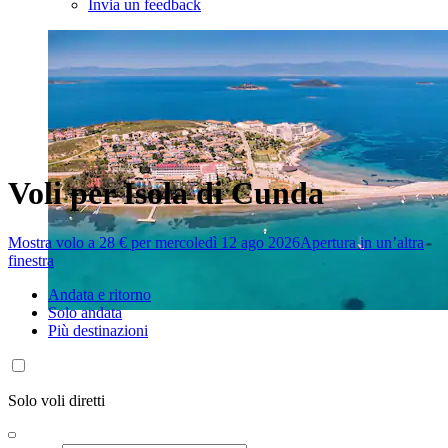
Invia un feedback
Voli per Isola di Cunda
Mostra volo a 28 € per mercoledì 12 ago 2026
Apertura in un’altra
finestra
Andata e ritorno
Solo andata
Più destinazioni
Solo voli diretti