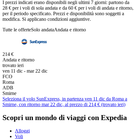
I prezzi indicati erano disponibili negli ultimi 7 giorni: partono da
28 € per i voli di sola andata e da 60 € per i voli di andata e ritorno,
per il periodo specificato. Prezzi e disponibilità sono soggetti a
modifica. Si applicano condizioni aggiuntive.
Tutte le offerte
Solo andata
Andata e ritorno
214 €
Andata e ritorno
trovato ieri
ven 11 dic - mar 22 dic
FCO
Roma
ADB
Smirne
Seleziona il volo SunExpress, in partenza ven 11 dic da Roma a
Smirne, con ritorno mar 22 dic, al prezzo di 214 € (trovato ieri)
Scopri un mondo di viaggi con Expedia
Alloggi
Voli