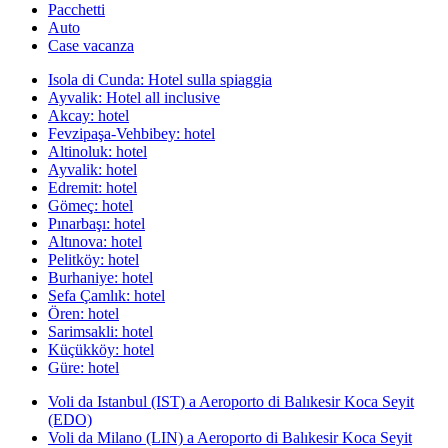
Pacchetti
Auto
Case vacanza
Isola di Cunda: Hotel sulla spiaggia
Ayvalik: Hotel all inclusive
Akcay: hotel
Fevzipaşa-Vehbibey: hotel
Altinoluk: hotel
Ayvalik: hotel
Edremit: hotel
Gömeç: hotel
Pınarbaşı: hotel
Altınova: hotel
Pelitköy: hotel
Burhaniye: hotel
Sefa Çamlık: hotel
Ören: hotel
Sarimsakli: hotel
Küçükköy: hotel
Güre: hotel
Voli da Istanbul (IST) a Aeroporto di Balıkesir Koca Seyit
(EDO)
Voli da Milano (LIN) a Aeroporto di Balıkesir Koca Seyit