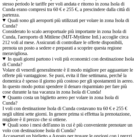
stesso periodo le tariffe per voli andata e ritorno in zona Isola di
Cunda erano compresi tra 60 € e 255 €, a prescindere dalla città di
partenza.
Quali sono gli aeroporti più utilizzati per volare in zona Isola di
Cunda?
Considerato lo scalo aeroportuale più importante in zona Isola di
Cunda, l'aeroporto di Mitilene (MJT-Mytilene Intl.) accoglie circa
212 voli al mese. Assicurati di controllare le offerte disponibili,
prenota un posto a sedere e preparati a scoprire questa regione
meravigliosa.
In quali giorni partono i voli più economici con destinazione Isola
di Cunda?
Volare di venerdì generalmente è il modo migliore per agguantare le
offerte più vantaggiose. Se puoi, evita il fine settimana, perché la
domenica è spesso il giorno più costoso per gli spostamenti in aereo.
In questo modo potrai spendere il denaro risparmiato per fare più
cose durante la tua vacanza in zona Isola di Cunda!
Quanto costa un biglietto aereo per volare in zona Isola di
Cunda?
I voli con destinazione Isola di Cunda costavano tra 60 € e 255 €
negli ultimi sette giorni. In genere prima si effettua la prenotazione,
migliore è il prezzo che si ottiene.
Quali sono i mesi dell'anno in cui è più conveniente prenotare un
volo con destinazione Isola di Cunda?
Accaparrati un biglietto a Agosto per trovare le opzioni con i prezzi