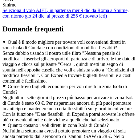
Smirne
Seleziona il volo AJET, in partenza mer 9 dic da Roma a Smirne,
con ritorno gio 24 dic, al prezzo di 255 € (trovato ieri)
Domande frequenti
Qual è il modo migliore per trovare voli convenienti diretti in
zona Isola di Cunda e con condizioni di modifica flessibili?
Senza dubbio usando il nostro utile filtro "Nessuna penale di
modifica". Inserisci gli aeroporti di partenza e di arrivo, le tue date di
viaggio e clicca sul pulsante "Cerca", quindi metti un segno di
spunta nell'apposita casella che vedi a sinistra sotto a "Condizioni di
modifica flessibili". Con Expedia trovare biglietti flessibili e a costi
contenuti è facilissimo.
Come trovo biglietti economici per voli diretti in zona Isola di
Cunda?
Negli ultimi sette giorni il prezzo più basso per arrivare in zona Isola
di Cunda è stato 60 €. Per risparmiare ancora di più puoi prenotare
in anticipo e mantenere una certa flessibilità sui giorni in cui volare.
Con la funzione "Date flessibili" di Expedia potrai scovare le offerte
più convenienti nelle date vicine a quelle che hai selezionato.
Quanto costano i voli diretti in zona Isola di Cunda?
Nell'ultima settimana avresti potuto prenotare un viaggio di sola
andata partendo dall'aeroporto di Istanbul (SAW) a 28 €. Nello