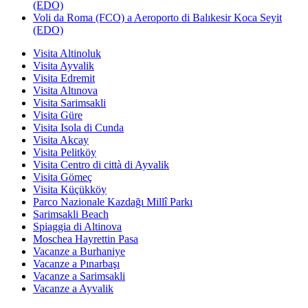
(EDO)
Voli da Roma (FCO) a Aeroporto di Balıkesir Koca Seyit
(EDO)
Visita Altinoluk
Visita Ayvalik
Visita Edremit
Visita Altınova
Visita Sarimsakli
Visita Güre
Visita Isola di Cunda
Visita Akcay
Visita Pelitköy
Visita Centro di città di Ayvalik
Visita Gömeç
Visita Küçükköy
Parco Nazionale Kazdağı Millî Parkı
Sarimsakli Beach
Spiaggia di Altinova
Moschea Hayrettin Pasa
Vacanze a Burhaniye
Vacanze a Pınarbaşı
Vacanze a Sarimsakli
Vacanze a Ayvalik