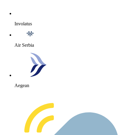
Involatus
Air Serbia
Aegean