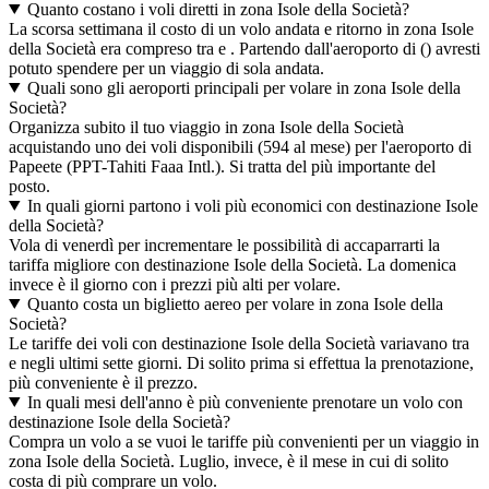
Quanto costano i voli diretti in zona Isole della Società?
La scorsa settimana il costo di un volo andata e ritorno in zona Isole
della Società era compreso tra e . Partendo dall'aeroporto di () avresti
potuto spendere per un viaggio di sola andata.
Quali sono gli aeroporti principali per volare in zona Isole della
Società?
Organizza subito il tuo viaggio in zona Isole della Società
acquistando uno dei voli disponibili (594 al mese) per l'aeroporto di
Papeete (PPT-Tahiti Faaa Intl.). Si tratta del più importante del
posto.
In quali giorni partono i voli più economici con destinazione Isole
della Società?
Vola di venerdì per incrementare le possibilità di accaparrarti la
tariffa migliore con destinazione Isole della Società. La domenica
invece è il giorno con i prezzi più alti per volare.
Quanto costa un biglietto aereo per volare in zona Isole della
Società?
Le tariffe dei voli con destinazione Isole della Società variavano tra
e negli ultimi sette giorni. Di solito prima si effettua la prenotazione,
più conveniente è il prezzo.
In quali mesi dell'anno è più conveniente prenotare un volo con
destinazione Isole della Società?
Compra un volo a se vuoi le tariffe più convenienti per un viaggio in
zona Isole della Società. Luglio, invece, è il mese in cui di solito
costa di più comprare un volo.