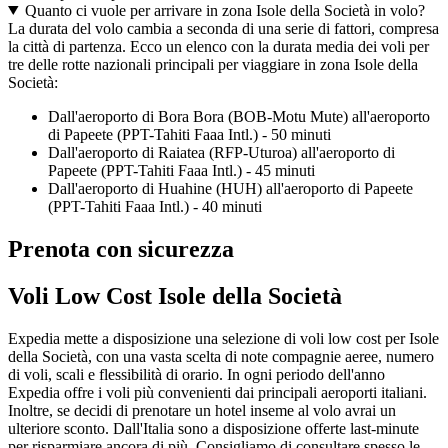
Quanto ci vuole per arrivare in zona Isole della Società in volo?
La durata del volo cambia a seconda di una serie di fattori, compresa
la città di partenza. Ecco un elenco con la durata media dei voli per
tre delle rotte nazionali principali per viaggiare in zona Isole della
Società:
Dall'aeroporto di Bora Bora (BOB-Motu Mute) all'aeroporto
di Papeete (PPT-Tahiti Faaa Intl.) - 50 minuti
Dall'aeroporto di Raiatea (RFP-Uturoa) all'aeroporto di
Papeete (PPT-Tahiti Faaa Intl.) - 45 minuti
Dall'aeroporto di Huahine (HUH) all'aeroporto di Papeete
(PPT-Tahiti Faaa Intl.) - 40 minuti
Prenota con sicurezza
Voli Low Cost Isole della Società
Expedia mette a disposizione una selezione di voli low cost per Isole
della Società, con una vasta scelta di note compagnie aeree, numero
di voli, scali e flessibilità di orario. In ogni periodo dell'anno
Expedia offre i voli più convenienti dai principali aeroporti italiani.
Inoltre, se decidi di prenotare un hotel inseme al volo avrai un
ulteriore sconto. Dall'Italia sono a disposizione offerte last-minute
per risparmiare ancora di più. Consigliamo di consultare spesso le