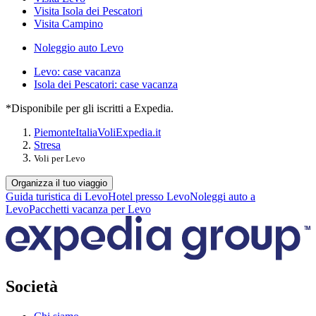
Visita Isola dei Pescatori
Visita Campino
Noleggio auto Levo
Levo: case vacanza
Isola dei Pescatori: case vacanza
*Disponibile per gli iscritti a Expedia.
Piemonte
Italia
Voli
Expedia.it
Stresa
Voli per Levo
Organizza il tuo viaggio
Guida turistica di Levo
Hotel presso Levo
Noleggi auto a
Levo
Pacchetti vacanza per Levo
Società