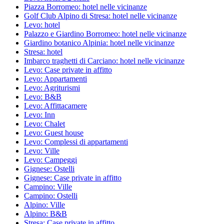
Piazza Borromeo: hotel nelle vicinanze
Golf Club Alpino di Stresa: hotel nelle vicinanze
Levo: hotel
Palazzo e Giardino Borromeo: hotel nelle vicinanze
Giardino botanico Alpinia: hotel nelle vicinanze
Stresa: hotel
Imbarco traghetti di Carciano: hotel nelle vicinanze
Levo: Case private in affitto
Levo: Appartamenti
Levo: Agriturismi
Levo: B&B
Levo: Affittacamere
Levo: Inn
Levo: Chalet
Levo: Guest house
Levo: Complessi di appartamenti
Levo: Ville
Levo: Campeggi
Gignese: Ostelli
Gignese: Case private in affitto
Campino: Ville
Campino: Ostelli
Alpino: Ville
Alpino: B&B
Stresa: Case private in affitto