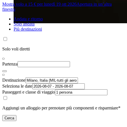
Mostra volo a 15 € per lunedì 19 ott 2026
Apertura in un’altra
finestra
Andata e ritorno
Solo andata
Più destinazioni
Solo voli diretti
Partenza
Destinazione
Seleziona le date
Passeggeri e classe di viaggio
Aggiungi un alloggio per prenotare più componenti e risparmiare*
Cerca