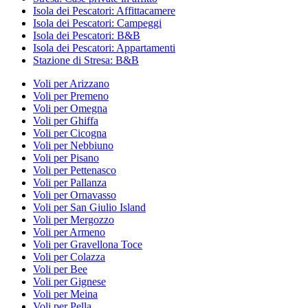
Isola dei Pescatori: Affittacamere
Isola dei Pescatori: Campeggi
Isola dei Pescatori: B&B
Isola dei Pescatori: Appartamenti
Stazione di Stresa: B&B
Voli per Arizzano
Voli per Premeno
Voli per Omegna
Voli per Ghiffa
Voli per Cicogna
Voli per Nebbiuno
Voli per Pisano
Voli per Pettenasco
Voli per Pallanza
Voli per Ornavasso
Voli per San Giulio Island
Voli per Mergozzo
Voli per Armeno
Voli per Gravellona Toce
Voli per Colazza
Voli per Bee
Voli per Gignese
Voli per Meina
Voli per Pella