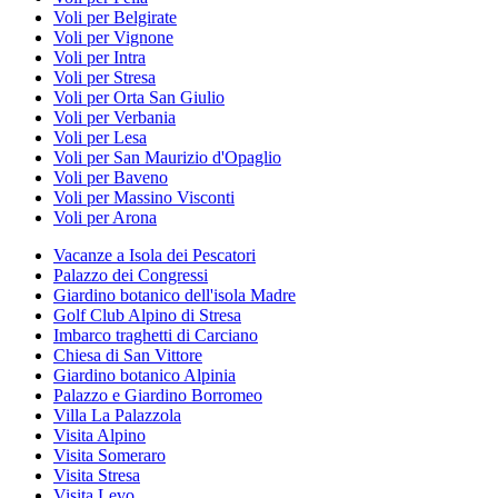
Voli per Belgirate
Voli per Vignone
Voli per Intra
Voli per Stresa
Voli per Orta San Giulio
Voli per Verbania
Voli per Lesa
Voli per San Maurizio d'Opaglio
Voli per Baveno
Voli per Massino Visconti
Voli per Arona
Vacanze a Isola dei Pescatori
Palazzo dei Congressi
Giardino botanico dell'isola Madre
Golf Club Alpino di Stresa
Imbarco traghetti di Carciano
Chiesa di San Vittore
Giardino botanico Alpinia
Palazzo e Giardino Borromeo
Villa La Palazzola
Visita Alpino
Visita Someraro
Visita Stresa
Visita Levo