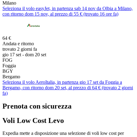
Milano
Seleziona il volo easyJet, in partenza sab 14 nov da Olbia a Milano,
con ritorno dom 15 nov, al prezzo di 55 € (trovato 16 ore fa)
64 €
Andata e ritorno
trovato 2 giorni fa
gio 17 set - dom 20 set
FOG
Foggia
BGY
Bergamo
Seleziona il volo AeroItalia, in partenza gio 17 set da Foggia a
Bergamo, con ritorno dom 20 set, al prezzo di 64 € (trovato 2 giorni
fa)
Prenota con sicurezza
Voli Low Cost Levo
Expedia mette a disposizione una selezione di voli low cost per