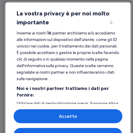
a
g
m
Baveno: Parchi vacanze
Condizioni per l'utilizzo
c
e
a
m
Baveno: Affittacamere
La vostra privacy è per noi molto
l
!
Informazioni legali/Contatti
q
e
W
Baveno: Appartamenti
importante
v
g
Linee guida sui contenuti e segnalazione dei contenuti
e
i
t
h
Baveno: Case private in affitto
s
Insieme ai nostri
16
partner archiviamo e/o accediamo
.
e
Supporto
i
Baveno: Ville
”
alle informazioni sul dispositivo dell'utente, come gli ID
b
b
b
univoci nei cookie, per il trattamento dei dati personali.
Baveno: Cottage
Assistenza clienti
i
e
È possibile accettare o gestire le proprie scelte facendo
l
n
Stresa: Residence
Contattaci
clic di seguito o in qualsiasi momento nella pagina
e
h
.
dell'informativa sulla privacy. Queste scelte verranno
Stresa: Ville
Come cancellare un volo
i
P
segnalate ai nostri partner e non influenzeranno i dati
e
Isola dei Pescatori: Lodge
o
Come modificare la prenotazione di un hotel o una casa vacanze
r
sulla navigazione.
s
h
Isola dei Pescatori: Affittacamere
Tempistiche per i rimborsi
t
Noi e i nostri partner trattiamo i dati per
e
o
Isola dei Pescatori: Case private in affitto
e
fornire:
Utilizzare un coupon Expedia
a
r
Isola dei Pescatori: Appartamenti
u
Utilizzare dati di geolocalizzazione precisi. Scansione attiva
l
Documenti per i viaggi internazionali
t
delle caratteristiche del dispositivo ai fini
i
Isola dei Pescatori: B&B
o
dell’identificazione. Archiviare informazioni su dispositivo
j
Accetto
g
e/o accedervi. Pubblicità e contenuti personalizzati,
Stazione di Stresa: Campeggi
k
r
misurazione delle prestazioni dei contenuti e degli
g
Stazione di Stresa: Chalet
a
annunci, ricerche sul pubblico, sviluppo di servizi.
e
Expedia, Inc. non è responsabile dei contenuti di siti esterni.