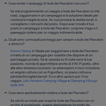
e
e
Cosa rende i campeggi di Isola dei Pescatori così unici?
a
e
t
h
n
Se stai programmando un viaggio a Isola dei Pescatori on the
t
ä
g
road, soggiornare in un campeggio è la soluzione ideale per
o
t
e
conoscere meglio la zona. Se vuoi provare le delizie locali, ti
.
t
b
consigliamo i ristoranti del posto. Dopo aver trovato il tuo
N
e
r
posto in campeggio a Isola dei Pescatori, scoprine il lago e il
o
b
u
paesaggio isolano per un viaggio indimenticabile.
n
e
i
m
i
k
Quali sono i principali parcheggi per camper a Isola dei Pescatori
a
A
g
e dintorni?
n
n
e
c
k
Domvs Glamp
è l'deale per soggiornare a Isola dei Pescatori;
m
a
u
si tratta di un campeggio per roulotte che dispone di un
a
v
n
parcheggio privato. Se le vacanze su 4 ruote sono la tua
a
a
f
passione, ricorda di approfittare anche di il Wi-Fi gratis, oltre
k
n
t
alle altre dotazioni sul posto. Le sistemazioni in loco includono
t
u
r
un angolo cottura con un frigorifero, un piano cottura e
v
l
u
pentole/stoviglie/utensili. Ecco altre opzioni per il tuo
a
l
h
viaggio:
Lido Verbano Camping Village
e
Glamping Il Borgo
n
a
i
delle Arti
.
h
.
g
e
T
Cosa devo assolutamente vedere a Isola dei Pescatori?
s
t
u
c
a
Se cerchi un modo per scoprire Isola dei Pescatori con un
t
h
n
occhio al portafoglio, questa destinazione ha molto da
t