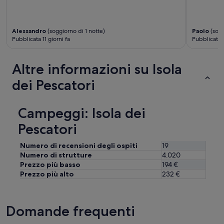
g
e
o
e
k
m
n
i
e
o
Alessandro
(soggiorno di 1 notte)
Paolo
(sogg
t
w
e
Pubblicata 11 giorni fa
Pubblicata 
d
a
g
i
r
t
b
r
e
Altre informazioni su Isola
e
e
d
n
c
dei Pescatori
o
v
h
e
e
t
n
n
s
w
Campeggi: Isola dei
u
c
a
t
h
Pescatori
s
o
m
.
.
u
W
Numero di recensioni degli ospiti
19
T
t
e
Numero di strutture
4.020
u
z
h
Prezzo più basso
194 €
t
i
e
Prezzo più alto
232 €
t
g
b
o
.
b
p
K
e
e
l
Domande frequenti
n
r
i
g
f
m