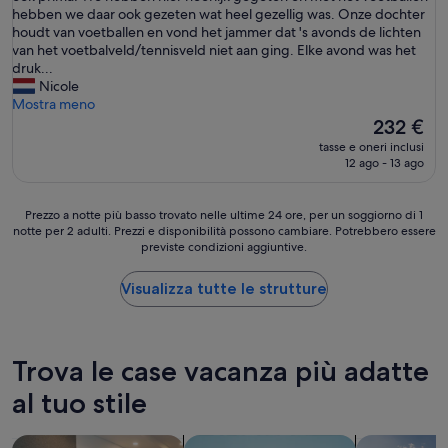
s
i
c
hebben we daar ook gezeten wat heel gezellig was. Onze dochter
a
g
o
houdt van voetballen en vond het jammer dat 's avonds de lichten
g
e
m
van het voetbalveld/tennisveld niet aan ging. Elke avond was het
g
r
o
druk...
i
L
d
Nicole
o
ä
a
Mostra meno
p
r
t
Il
232 €
u
m
i
prezzo
l
tasse e oneri inclusi
d
e
attuale
12 ago - 13 ago
i
u
w
è
t
r
a
232 €
a
c
s
Prezzo
Prezzo a notte più basso trovato nelle ultime 24 ore, per un soggiorno di 1
e
h
g
notte per 2 adulti. Prezzi e disponibilità possono cambiare. Potrebbero essere
a
b
A
o
previste condizioni aggiuntive.
notte
e
n
e
più
n
i
d
basso
Visualizza tutte le strutture
t
m
.
trovato
e
a
N
nelle
n
t
i
ultime
u
i
e
24
Trova le case vacanza più adatte
t
o
u
ore,
a
n
w
per
al tuo stile
.
e
e
un
C
n
z
soggiorno
o
o
cerca aparthotel
cerca appartamenti
cerca case v
w