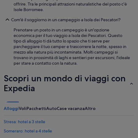
o
i
offrire. Tra le principali attrazioni naturalistiche del posto c'è
o
n
m
Isole Borromee.
p
a
a
e
n
t
Com'è il soggiorno in un campeggio a Isola dei Pescatori?
r
s
i
f
e
e
Prenotare un posto in un campeggio è un'opzione
e
i
t
economica per il tuo viaggio a Isola dei Pescatori. Questo
t
n
e
tipo di alloggio ti dà tutto lo spazio che ti serve per
t
k
a
parcheggiare il tuo camper e trascorrere la notte, spesso in
a
ö
m
mezzo alla natura più incontaminata. Molti campeggi si
m
n
m
trovano in prossimità di laghi e sentieri per escursioni, l'ideale
e
n
a
per stare a contatto con la natura.
n
e
a
t
n
r
Scopri un mondo di viaggi con
e
.
w
p
O
e
Expedia
u
b
z
l
w
a
i
o
g
t
h
e
Alloggi
Voli
Pacchetti
Auto
Case vacanza
Altro
o
l
n
.
w
w
C
Stresa: hotel a 3 stelle
i
e
o
r
l
Someraro: hotel a 4 stelle
m
e
d
o