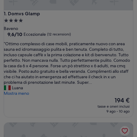
Domvs Glamp
1. Domvs Glamp
Struttura
a
Baveno
4.0
9.6
9,6/10
Eccezionale
(12 recensioni)
su
stelle
“
“Ottimo complesso di case mobili, praticamente nuovo con area
10,
O
sauna ed idromassaggio pulita e ben tenuta. Completo di tutto,
Eccezionale,
t
incluso capsule caffè x la prima colazione e kit di benvenuto. Tutto
(12
t
perfetto. Non mancava nulla. Tutto perfettamente pulito. Comodo
recensioni)
i
la casa da 6 x 4 persone. Forse un pò strettino x 6 adulti, ma cmq
m
visibile. Posto auto gratuito e bella veranda. Complimenti allo staff
o
che ci ha aiutato in emergenza ad effettuare il check in x un
c
problema di prenotazione last minute. Super...
o
Luana
m
Mostra meno
p
Il
194 €
l
prezzo
tasse e oneri inclusi
e
attuale
9 ago - 10 ago
s
è
s
194 €
Caravan 'Mobile Home Comfort Vista Lago' con vista lago, pi
o
d
i