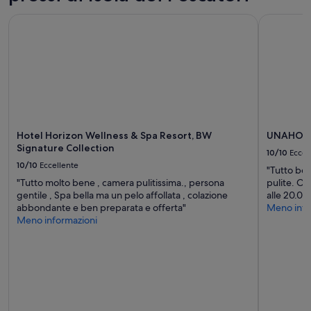
u
l
e
l
Hotel Horizon Wellness & Spa Resort, BW Signature Collect
UNAHOTEL
e
i
e
F
n
c
ä
e
a
l
k
f
l
i
f
e
n
è
.
d
x
C
e
l
o
r
a
n
Hotel Horizon Wellness & Spa Resort, BW
UNAHOTE
e
p
s
Signature Collection
n
10/10
Eccel
r
:
z
10/10
Eccellente
i
"Tutto bel
U
a
m
"Tutto molto bene , camera pulitissima., persona
pulite. Ot
n
g
a
gentile , Spa bella ma un pelo affollata , colazione
alle 20.00
s
e
c
abbondante e ben preparata e offerta"
Meno info
e
n
o
Meno informazioni
r
w
l
M
e
a
o
d
z
b
a
i
i
t
o
l
e
n
e
r
e
h