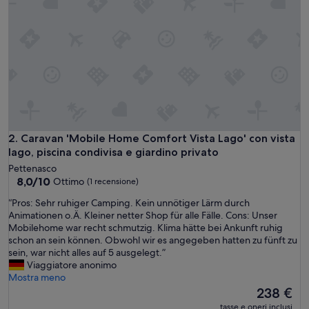
c
a
s
e
m
o
b
i
l
i
,
Caravan 'Mobile Home Comfort Vista Lago' con vista lago, pi
2. Caravan 'Mobile Home Comfort Vista Lago' con vista
p
lago, piscina condivisa e giardino privato
r
Pettenasco
a
8.0
8,0/10
Ottimo
(1 recensione)
t
su
i
“
“Pros: Sehr ruhiger Camping. Kein unnötiger Lärm durch
10,
c
P
Animationen o.Ä. Kleiner netter Shop für alle Fälle. Cons: Unser
Ottimo,
a
r
Mobilehome war recht schmutzig. Klima hätte bei Ankunft ruhig
(1
m
o
schon an sein können. Obwohl wir es angegeben hatten zu fünft zu
recensione)
e
s
sein, war nicht alles auf 5 ausgelegt.”
n
:
Viaggiatore anonimo
t
S
Mostra meno
e
e
Il
238 €
n
h
prezzo
tasse e oneri inclusi