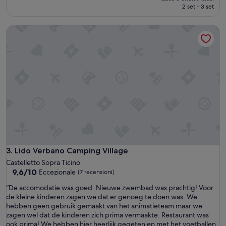
u
r
attuale
2 set - 3 set
o
r
è
v
u
238 €
o
Lido Verbano Camping Village
h
c
i
o
g
n
e
a
r
r
C
e
a
a
m
s
p
a
i
u
n
n
g
a
.
e
K
Lido Verbano Camping Village
3. Lido Verbano Camping Village
d
e
Castelletto Sopra Ticino
i
i
9.6
9,6/10
Eccezionale
(7 recensioni)
d
n
su
r
u
“
“De accomodatie was goed. Nieuwe zwembad was prachtig! Voor
10,
o
n
D
de kleine kinderen zagen we dat er genoeg te doen was. We
Eccezionale,
m
n
e
hebben geen gebruik gemaakt van het animatieteam maar we
(7
a
ö
a
zagen wel dat de kinderen zich prima vermaakte. Restaurant was
recensioni)
s
t
c
ook prima! We hebben hier heerlijk gegeten en met het voetballen