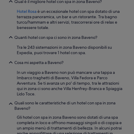
Qual è il migliore hotel con spa in zona Baveno?
g
i
o
s
Hotel Rosa
è un eccezionale hotel con spa dotato di una
p
s
terrazza panoramica, un bar e un ristorante. Tra bagno
a
i
turco/hammam e altri servizi, trascorrerai ore di relax e
z
m
benessere totale.
z
a
e
a
Quanti hotel con spa ci sono in zona Baveno?
s
c
c
a
Tra le 243 sistemazioni in zona Baveno disponibili su
o
u
Expedia, puoi trovare 1 hotel con spa.
.
s
L
Cosa mi aspetta a Baveno?
a
a
d
In un viaggio a Baveno non può mancare una tappa a
n
e
Imbarco traghetti di Baveno, Villa Fedora e Parco
o
l
Avventura. Se ti avanza un po' di tempo, tra le attrazioni
s
l
qui in zona ci sono anche Villa Henfrey-Branca e Spiaggia
t
e
Lido Toce.
r
d
a
i
Quali sono le caratteristiche di un hotel con spa in zona
j
m
Baveno?
u
e
n
n
Gli hotel con spa in zona Baveno sono dotati di una spa
i
s
completa in loco e offrono massaggi singoli o di coppia e
o
i
un ampio menù di trattamenti di bellezza. In alcuni potrai
r
o
anche approfittare di una selezione di trattamenti in