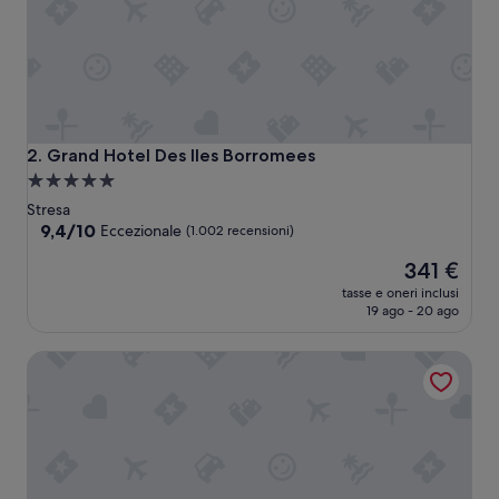
e
b
e
l
l
a
e
a
Grand Hotel Des Iles Borromees
2. Grand Hotel Des Iles Borromees
c
Struttura
c
a
o
Stresa
g
5.0
9.4
9,4/10
Eccezionale
(1.002 recensioni)
l
su
stelle
Il
i
341 €
10,
prezzo
e
Eccezionale,
tasse e oneri inclusi
attuale
n
(1.002
19 ago - 20 ago
è
t
recensioni)
341 €
e
Hotel La Palma
;
l
a
c
o
l
a