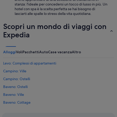
s
n
stanza: l'ideale per concedersi un tocco di lusso in più. Un
u
i
hotel con spa è la scelta perfetta se hai bisogno di
i
r
lasciarti alle spalle lo stress della vita quotidiana.
t
i
e
d
Scopri un mondo di viaggi con
a
i
l
c
Expedia
5
o
°
l
p
e
i
e
Alloggi
Voli
Pacchetti
Auto
Case vacanza
Altro
a
d
n
e
Levo: Complessi di appartamenti
o
l
,
f
Campino: Ville
a
r
l
Campino: Ostelli
i
t
g
Baveno: Ostelli
r
o
e
b
Baveno: Ville
t
a
t
Baveno: Cottage
r
a
c
Baveno: Chalet
n
o
t
l