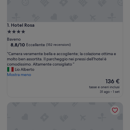
Hotel Rosa
1. Hotel Rosa
Struttura
a
Baveno
4.0
8.8
8,8/10
Eccellente
(152 recensioni)
su
stelle
“
“Camera veramente bella e accogliente; la colazione ottima e
10,
C
molto ben assortita. Il parcheggio nei pressi dell’hotel è
Eccellente,
a
comodissimo. Altamente consigliato ”
(152
m
Lio Alberto
recensioni)
e
Mostra meno
r
Il
136 €
a
prezzo
tasse e oneri inclusi
v
attuale
31 ago - 1 set
e
è
r
136 €
Grand Hotel Des Iles Borromees
a
m
e
n
t