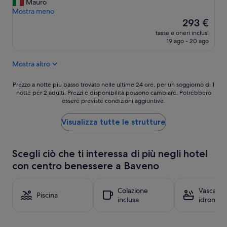
r
Mauro
c
i
a
Mostra meno
a
d
s
Il
m
293 €
e
p
prezzo
e
l
tasse e oneri inclusi
l
attuale
r
19 ago - 20 ago
l
e
è
a
’
n
293 €
(
h
Mostra altro
d
u
o
i
n
t
d
Prezzo
a
Prezzo a notte più basso trovato nelle ultime 24 ore, per un soggiorno di 1
e
a
notte per 2 adulti. Prezzi e disponibilità possono cambiare. Potrebbero
a
t
l
essere previste condizioni aggiuntive.
!
notte
w
è
!
più
i
c
!
basso
n
Visualizza tutte le strutture
o
L
trovato
-
m
a
nelle
d
o
j
ultime
o
d
Scegli ciò che ti interessa di più negli hotel
u
24
u
i
con centro benessere a Baveno
n
ore,
b
s
i
per
l
s
o
un
e
i
Colazione
Vasca
r
soggiorno
c
Piscina
m
inclusa
idromas
s
di
l
o
u
1
a
.
i
notte
s
A