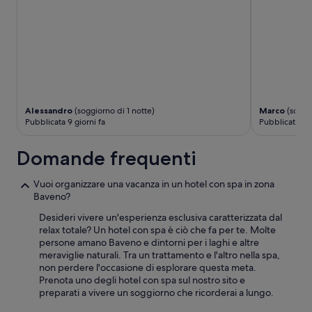
s
m
s
q
i
,
m
i
a
n
e
r
h
e
a
a
u
l
Alessandro
(soggiorno di 1 notte)
Marco
(soggio
n
t
Pubblicata 9 giorni fa
Pubblicata un
t
à
e
e
Domande frequenti
r
r
r
a
a
l
Vuoi organizzare una vacanza in un hotel con spa in zona
z
a
Baveno?
z
m
Desideri vivere un'esperienza esclusiva caratterizzata dal
o
e
relax totale? Un hotel con spa è ciò che fa per te. Molte
v
t
persone amano Baveno e dintorni per i laghi e altre
i
à
meraviglie naturali. Tra un trattamento e l'altro nella spa,
s
e
non perdere l'occasione di esplorare questa meta.
t
c
Prenota uno degli hotel con spa sul nostro sito e
a
a
preparati a vivere un soggiorno che ricorderai a lungo.
l
l
a
d