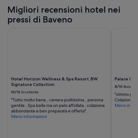
t
per
s
l
e
Migliori recensioni hotel nei
2
i
t
a
adulti.
c
a
pressi di Baveno
l
Prezzi
)
m
p
e
d
e
r
disponibilità
o
Hotel Horizon Wellness & Spa Resort, BW Signature Collec
Palace Gran
n
i
possono
v
t
m
cambiare.
e
e
o
Potrebbero
v
c
p
essere
a
o
i
previste
e
n
a
condizioni
s
s
n
aggiuntive.
s
i
o
e
g
Hotel Horizon Wellness & Spa Resort, BW
Palace Gra
(
r
l
Signature Collection
1
e
8/10
Buono
i
1
d
10/10
Eccellente
a
"ottimo pos
8
i
t
"Tutto molto bene , camera pulitissima., persona
Colazione ot
)
c
o
gentile , Spa bella ma un pelo affollata , colazione
Meno inform
è
i
”
abbondante e ben preparata e offerta"
b
r
Meno informazioni
e
c
l
a
l
2
i
5