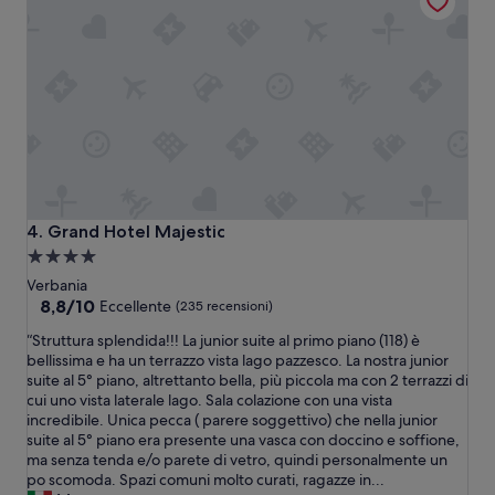
r
t
i
i
b
t
i
a
l
.
e
I
.
l
N
p
e
a
l
r
l
c
a
h
Grand Hotel Majestic
4. Grand Hotel Majestic
d
e
Struttura
e
g
a
s
Verbania
g
c
4.0
8.8
8,8/10
Eccellente
(235 recensioni)
i
r
su
stelle
o
“
“Struttura splendida!!! La junior suite al primo piano (118) è
i
10,
n
S
bellissima e ha un terrazzo vista lago pazzesco. La nostra junior
z
Eccellente,
e
t
suite al 5° piano, altrettanto bella, più piccola ma con 2 terrazzi di
i
(235
i
r
cui uno vista laterale lago. Sala colazione con una vista
o
recensioni)
p
u
incredibile. Unica pecca ( parere soggettivo) che nella junior
n
r
t
suite al 5° piano era presente una vasca con doccino e soffione,
e
e
t
ma senza tenda e/o parete di vetro, quindi personalmente un
l
s
u
po scomoda. Spazi comuni molto curati, ragazze in...
a
s