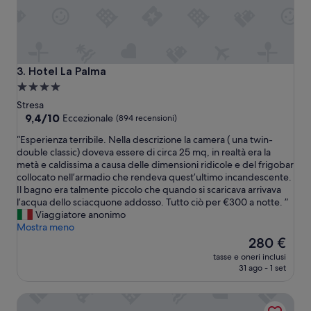
z
i
o
n
e
o
Hotel La Palma
3. Hotel La Palma
t
Struttura
t
a
Stresa
i
4.0
9.4
9,4/10
m
Eccezionale
(894 recensioni)
su
a
stelle
“
“Esperienza terribile. Nella descrizione la camera ( una twin-
10,
e
E
double classic) doveva essere di circa 25 mq, in realtà era la
Eccezionale,
m
s
metà e caldissima a causa delle dimensioni ridicole e del frigobar
(894
o
p
collocato nell’armadio che rendeva quest’ultimo incandescente.
recensioni)
l
e
Il bagno era talmente piccolo che quando si scaricava arrivava
t
r
l’acqua dello sciacquone addosso. Tutto ciò per €300 a notte. ”
o
i
Viaggiatore anonimo
b
e
Mostra meno
e
n
Il
280 €
n
z
prezzo
a
tasse e oneri inclusi
a
attuale
s
31 ago - 1 set
t
è
s
e
280 €
o
Grand Hotel Majestic
r
r