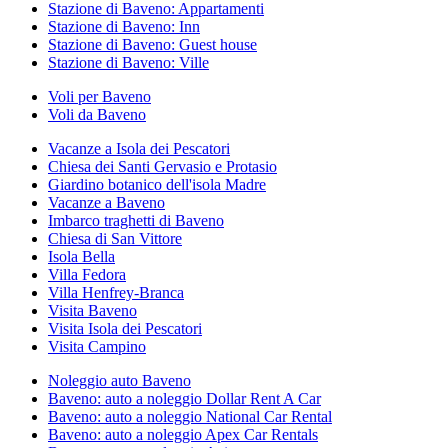
Stazione di Baveno: Appartamenti
Stazione di Baveno: Inn
Stazione di Baveno: Guest house
Stazione di Baveno: Ville
Voli per Baveno
Voli da Baveno
Vacanze a Isola dei Pescatori
Chiesa dei Santi Gervasio e Protasio
Giardino botanico dell'isola Madre
Vacanze a Baveno
Imbarco traghetti di Baveno
Chiesa di San Vittore
Isola Bella
Villa Fedora
Villa Henfrey-Branca
Visita Baveno
Visita Isola dei Pescatori
Visita Campino
Noleggio auto Baveno
Baveno: auto a noleggio Dollar Rent A Car
Baveno: auto a noleggio National Car Rental
Baveno: auto a noleggio Apex Car Rentals