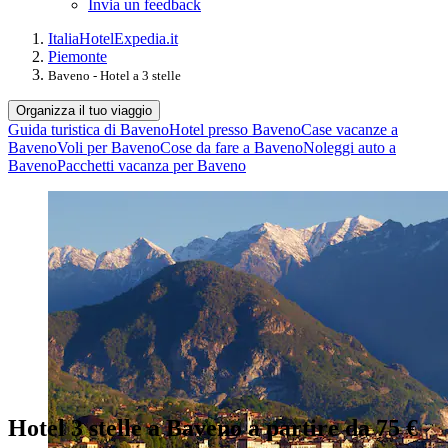
Invia un feedback
Italia
Hotel
Expedia.it
Piemonte
Baveno - Hotel a 3 stelle
Organizza il tuo viaggio
Guida turistica di Baveno
Hotel presso Baveno
Case vacanze a
Baveno
Voli per Baveno
Cose da fare a Baveno
Noleggi auto a
Baveno
Pacchetti vacanza per Baveno
Hotel 3 stelle a Baveno a partire da 75 €