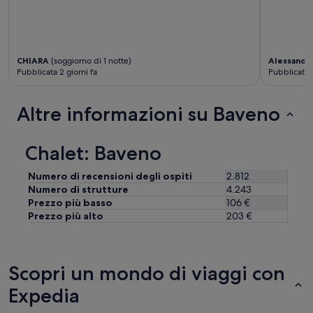
o
e
h
”
n
o
t
t
e
e
c
l
CHIARA
(soggiorno di 1 notte)
Alessandr
h
D
Pubblicata 2 giorni fa
Pubblicata 1
e
i
a
n
n
Altre informazioni su Baveno
o
c
a
h
l
e
S
Chalet: Baveno
i
i
l
m
Numero di recensioni degli ospiti
2.812
p
p
Numero di strutture
4.243
a
l
Prezzo più basso
106 €
r
i
Prezzo più alto
203 €
l
o
a
n
r
(
e
u
Scopri un mondo di viaggi con
a
n
b
a
Expedia
a
g
s
a