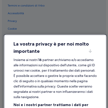
p
t
Termini e condizioni di Vrbo
Stazione di Baveno: Guest house
e
e
r
d
Accessibilità
Stazione di Baveno: Inn
q
i
u
Feriolo: Hotel economici
Privacy
s
e
p
Feriolo: Hotel per famiglie
Cookie
s
o
t
g
Baveno: Hotel con piscina
Condizioni per l'utilizzo
o
l
m
Baveno: Hotel con animali ammessi
La vostra privacy è per noi molto
i
Informazioni legali/Contatti
o
a
Baveno: Hotel per golfisti
importante
t
t
Linee guida sui contenuti e segnalazione dei contenuti
i
o
Baveno: Hotel romantici
v
Insieme ai nostri
16
partner archiviamo e/o accediamo
i
Supporto
o
Baveno: Hotel di lusso
f
alle informazioni sul dispositivo dell'utente, come gli ID
q
o
univoci nei cookie, per il trattamento dei dati personali.
Baveno: Hotel con bar
Assistenza clienti
u
r
È possibile accettare o gestire le proprie scelte facendo
a
n
Baveno: Hotel economici
Contattaci
clic di seguito o in qualsiasi momento nella pagina
l
i
i
Baveno: Resort e hotel con spa
dell'informativa sulla privacy. Queste scelte verranno
t
Come cancellare un volo
t
i
segnalate ai nostri partner e non influenzeranno i dati
Baveno: Hotel storici
à
Come modificare la prenotazione di un hotel o una casa vacanze
.
sulla navigazione.
d
L
Baveno: Hotel per fare shopping
Tempistiche per i rimborsi
e
a
Noi e i nostri partner trattiamo i dati per
l
Baveno: Hotel per famiglie