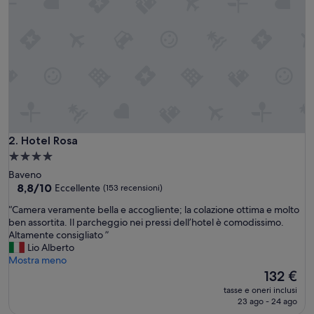
t
o
,
m
o
l
t
o
s
p
a
Hotel Rosa
2. Hotel Rosa
z
Struttura
i
a
Baveno
o
4.0
8.8
8,8/10
Eccellente
(153 recensioni)
s
su
stelle
o
“
“Camera veramente bella e accogliente; la colazione ottima e molto
10,
e
C
ben assortita. Il parcheggio nei pressi dell’hotel è comodissimo.
Eccellente,
c
a
Altamente consigliato ”
(153
o
m
Lio Alberto
recensioni)
n
e
Mostra meno
d
r
Il
132 €
o
a
prezzo
t
tasse e oneri inclusi
v
attuale
23 ago - 24 ago
a
e
è