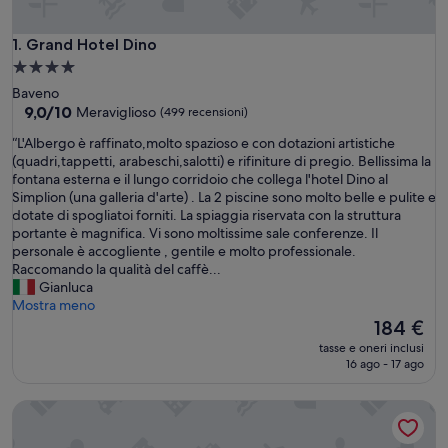
Grand Hotel Dino
1. Grand Hotel Dino
Struttura
a
Baveno
4.0
9.0
9,0/10
Meraviglioso
(499 recensioni)
su
stelle
“
“L'Albergo è raffinato,molto spazioso e con dotazioni artistiche
10,
L
(quadri,tappetti, arabeschi,salotti) e rifiniture di pregio. Bellissima la
Meraviglioso,
'
fontana esterna e il lungo corridoio che collega l'hotel Dino al
(499
A
Simplion (una galleria d'arte) . La 2 piscine sono molto belle e pulite e
recensioni)
l
dotate di spogliatoi forniti. La spiaggia riservata con la struttura
b
portante è magnifica. Vi sono moltissime sale conferenze. Il
e
personale è accogliente , gentile e molto professionale.
r
Raccomando la qualità del caffè...
g
Gianluca
o
Mostra meno
è
Il
184 €
r
prezzo
tasse e oneri inclusi
a
attuale
16 ago - 17 ago
f
è
f
184 €
Hotel Rosa
i
n
a