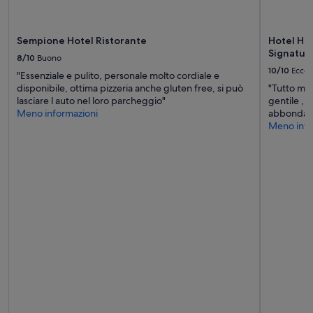
s
r
u
s
e
n
i
s
g
m
Sempione Hotel Ristorante
Hotel Ho
t
o
o
Signature
a
c
8/10
Buono
.
n
o
10/10
Eccel
"Essenziale e pulito, personale molto cordiale e
A
z
r
disponibile, ottima pizzeria anche gluten free, si può
"Tutto mol
l
e
r
lasciare l auto nel loro parcheggio"
gentile , 
t
a
i
Meno informazioni
abbondant
a
t
d
Meno info
m
t
o
e
o
i
n
r
o
t
n
c
e
o
h
c
,
e
o
l
c
n
e
o
s
t
l
i
t
l
g
e
e
l
r
g
i
a
a
a
l
l
t
m
'