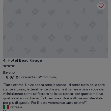
Hotel Beau Rivage
p
l
p
a
e
c
t
o
t
l
i
a
,
z
a
i
r
o
a
n
b
e
e
o
s
t
c
Hotel Beau Rivage
4. Hotel Beau Rivage
t
h
i
Struttura
i
m
a
,
Baveno
a
3.0
8.8
s
8,8/10
Eccellente
(192 recensioni)
e
su
a
stelle
m
“
“Tutto ottimo. Unica pecca sono le stanze , si sente tutto delle altre
10,
l
o
T
stanze attorno, letteralmente che anche il parlare a bassa voce dei
Eccellente,
o
l
u
vicini si sente come se fossero nella tua stanza, per questo motivo
(192
t
t
t
qualità del sonno bassa. È ok per una o due notti ma insostenibile
recensioni)
t
o
t
per più di questo. Per il resto veramente tutto ottimo!”
i
b
o
Raffaele
)
e