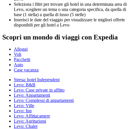
Seleziona i filtri per trovare gli hotel in una determinata area di
Levo, scegliere un tema o una categoria specifica, da quella di
base (1 stella) a quella di lusso (5 stelle)
Inserisci le date del viaggio per visualizzare le migliori offerte
disponibili per gli hotel a Levo
Scopri un mondo di viaggi con Expedia
Alloggi
Voli
Pacchetti
Auto
Case vacanza
Stresa: hotel Independent
Levo: B&B
Levo: Case private in affitto
Levo: Appartamenti
Levo: Complessi di appartamenti
Levo: Ville
Levo: Inn
Levo: Affittacamere
Levo: Agriturismi
Levo: Chalet