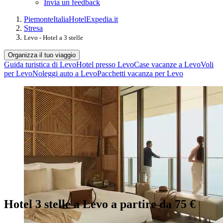
Invia un feedback
Piemonte
Italia
Hotel
Expedia.it
Stresa
Levo - Hotel a 3 stelle
Organizza il tuo viaggio
Guida turistica di Levo
Hotel presso Levo
Case vacanze a Levo
Voli
per Levo
Noleggi auto a Levo
Pacchetti vacanza per Levo
Hotel 3 stelle a Levo a partire da 75 €