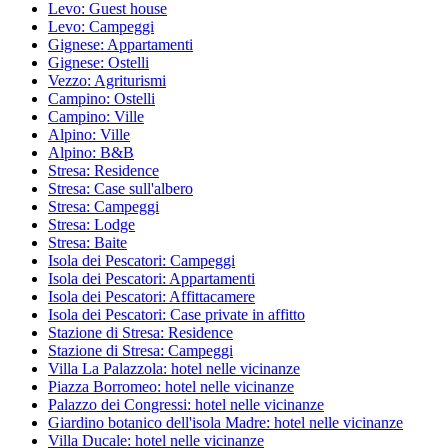
Levo: Guest house
Levo: Campeggi
Gignese: Appartamenti
Gignese: Ostelli
Vezzo: Agriturismi
Campino: Ostelli
Campino: Ville
Alpino: Ville
Alpino: B&B
Stresa: Residence
Stresa: Case sull'albero
Stresa: Campeggi
Stresa: Lodge
Stresa: Baite
Isola dei Pescatori: Campeggi
Isola dei Pescatori: Appartamenti
Isola dei Pescatori: Affittacamere
Isola dei Pescatori: Case private in affitto
Stazione di Stresa: Residence
Stazione di Stresa: Campeggi
Villa La Palazzola: hotel nelle vicinanze
Piazza Borromeo: hotel nelle vicinanze
Palazzo dei Congressi: hotel nelle vicinanze
Giardino botanico dell'isola Madre: hotel nelle vicinanze
Villa Ducale: hotel nelle vicinanze