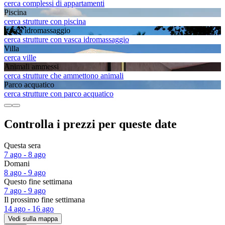
cerca complessi di appartamenti
Piscina
cerca strutture con piscina
Vasca idromassaggio
cerca strutture con vasca idromassaggio
Villa
cerca ville
Animali ammessi
cerca strutture che ammettono animali
Parco acquatico
cerca strutture con parco acquatico
Controlla i prezzi per queste date
Questa sera
7 ago - 8 ago
Domani
8 ago - 9 ago
Questo fine settimana
7 ago - 9 ago
Il prossimo fine settimana
14 ago - 16 ago
Vedi sulla mappa