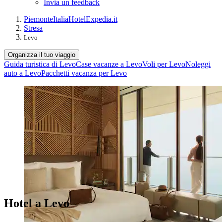
Invia un feedback
Piemonte
Italia
Hotel
Expedia.it
Stresa
Levo
Organizza il tuo viaggio
Guida turistica di Levo
Case vacanze a Levo
Voli per Levo
Noleggi
auto a Levo
Pacchetti vacanza per Levo
Hotel a Levo