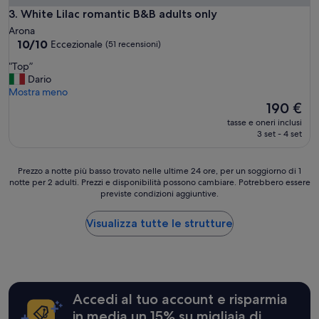
u
White Lilac romantic B&B adults only
3. White Lilac romantic B&B adults only
r
Arona
a
10.0
10/10
Eccezionale
(51 recensioni)
t
su
a
“
“Top”
10,
n
T
Dario
Eccezionale,
e
o
Mostra meno
(51
i
p
Il
190 €
recensioni)
m
”
prezzo
tasse e oneri inclusi
i
attuale
3 set - 4 set
n
è
i
190 €
m
Prezzo
Prezzo a notte più basso trovato nelle ultime 24 ore, per un soggiorno di 1
i
notte per 2 adulti. Prezzi e disponibilità possono cambiare. Potrebbero essere
a
d
previste condizioni aggiuntive.
notte
e
più
t
basso
Visualizza tutte le strutture
t
trovato
a
nelle
g
ultime
l
24
i
ore,
,
Accedi al tuo account e risparmia
per
c
un
in media un 15% su migliaia di