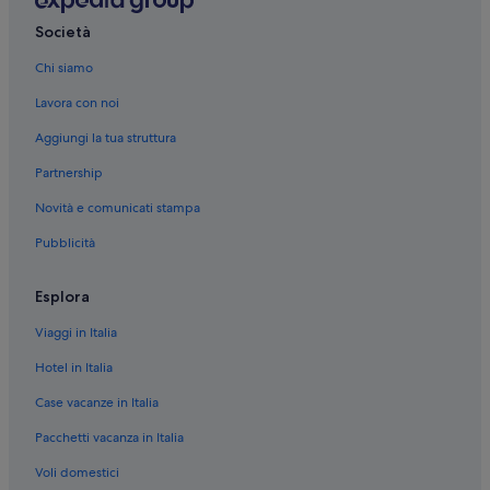
Golf Club Alpino di Stresa: hotel nelle vicinanze
Società
Levo: hotel
Chi siamo
Giardino botanico Alpinia: hotel nelle vicinanze
Lavora con noi
Stazione di Stresa: hotel nelle vicinanze
Aggiungi la tua struttura
Isola Bella: hotel nelle vicinanze
Partnership
Stresa: hotel
Novità e comunicati stampa
Imbarco traghetti di Carciano: hotel nelle vicinanze
Pubblicità
Levo: Agriturismi
Levo: Appartamenti
Esplora
Levo: Complessi di appartamenti
Viaggi in Italia
Levo: B&B
Hotel in Italia
Levo: Affittacamere
Case vacanze in Italia
Levo: Inn
Pacchetti vacanza in Italia
Levo: Case private in affitto
Voli domestici
Levo: Ville