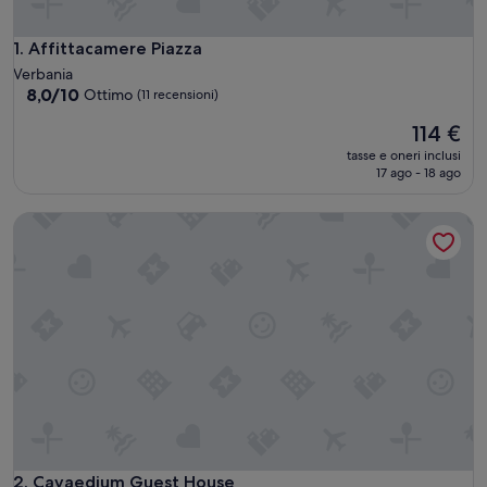
Affittacamere Piazza
1. Affittacamere Piazza
Verbania
8.0
8,0/10
Ottimo
(11 recensioni)
su
Il
114 €
10,
prezzo
Ottimo,
tasse e oneri inclusi
attuale
(11
17 ago - 18 ago
è
recensioni)
114 €
Cavaedium Guest House
Cavaedium Guest House
2. Cavaedium Guest House