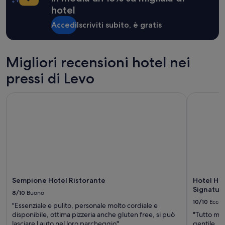
o
soggiorno
hotel
l
di
a
1
Accedi
Iscriviti subito, è gratis
z
notte
i
per
o
2
n
adulti.
Migliori recensioni hotel nei
e
Prezzi
s
pressi di Levo
e
u
disponibilità
p
possono
Sempione Hotel Ristorante
Hotel Hori
e
cambiare.
r
Potrebbero
r
essere
i
previste
f
condizioni
o
aggiuntive.
r
n
i
Sempione Hotel Ristorante
Hotel Ho
r
Signature
t
8/10
Buono
a
10/10
Eccel
"Essenziale e pulito, personale molto cordiale e
e
disponibile, ottima pizzeria anche gluten free, si può
"Tutto mol
p
lasciare l auto nel loro parcheggio"
gentile , 