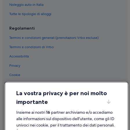
Levo: Chalet
Noleggio auto in Italia
Levo: Campeggi
Tutte le tipologie di alloggi
Gignese: Ostelli
Regolamenti
Gignese: Campeggi
Termini e condizioni generali (prenotazioni Vrbo escluse)
Vezzo: Residence
Termini e condizioni di Vrbo
Vezzo: Campeggi
Accessibilità
Campino: Ostelli
Campino: Ville
Privacy
Alpino: Ville
Cookie
Alpino: B&B
Condizioni per l'utilizzo
Stresa: Campeggi
La vostra privacy è per noi molto
Informazioni legali/Contatti
Stresa: Agriturismi
importante
Linee guida sui contenuti e segnalazione dei contenuti
Stresa: Ville
Insieme ai nostri
16
partner archiviamo e/o accediamo
Supporto
Stresa: B&B
alle informazioni sul dispositivo dell'utente, come gli ID
univoci nei cookie, per il trattamento dei dati personali.
Stresa: Baite
Assistenza clienti