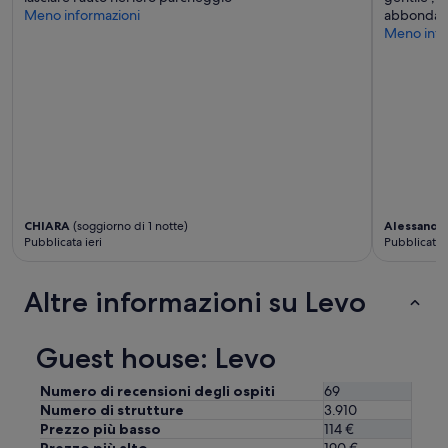
o
Meno informazioni
abbondant
s
Meno info
i
z
i
o
n
e
o
t
t
i
m
CHIARA
(soggiorno di 1 notte)
Alessandr
a
Pubblicata ieri
Pubblicata 1
.
”
Altre informazioni su Levo
Guest house: Levo
Numero di recensioni degli ospiti
69
Numero di strutture
3.910
Prezzo più basso
114 €
Prezzo più alto
190 €