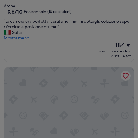
Arona
9.6
9,6/10
Eccezionale
(18 recensioni)
su
“
“La camera era perfetta, curata nei minimi dettagli, colazione super
10,
L
rifornirta e posizione ottima.”
Eccezionale,
a
Sofia
(18
c
Mostra meno
recensioni)
a
Il
184 €
m
prezzo
tasse e oneri inclusi
e
attuale
3 set - 4 set
r
è
a
184 €
White Lilac romantic B&B adults only
e
r
a
p
e
r
f
e
t
t
a
,
c