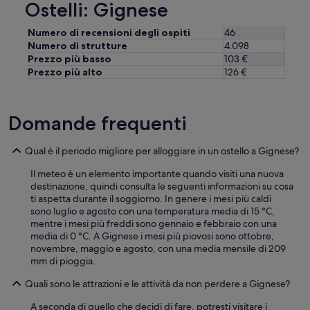
p
d
Ostelli: Gignese
o
e
s
f
Numero di recensioni degli ospiti
46
t
f
Numero di strutture
4.098
o
i
Prezzo più basso
103 €
”
c
Prezzo più alto
126 €
a
c
e
.
Domande frequenti
G
e
Qual è il periodo migliore per alloggiare in un ostello a Gignese?
n
t
Il meteo è un elemento importante quando visiti una nuova
i
destinazione, quindi consulta le seguenti informazioni su cosa
l
ti aspetta durante il soggiorno. In genere i mesi più caldi
e
sono luglio e agosto con una temperatura media di 15 °C,
z
mentre i mesi più freddi sono gennaio e febbraio con una
z
media di 0 °C. A Gignese i mesi più piovosi sono ottobre,
a
novembre, maggio e agosto, con una media mensile di 209
e
mm di pioggia.
d
i
Quali sono le attrazioni e le attività da non perdere a Gignese?
s
p
A seconda di quello che decidi di fare, potresti visitare i