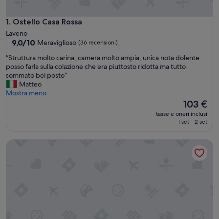
Ostello Casa Rossa
1. Ostello Casa Rossa
Laveno
9.0
9,0/10
Meraviglioso
(36 recensioni)
su
“
“Struttura molto carina, camera molto ampia, unica nota dolente
10,
S
posso farla sulla colazione che era piuttosto ridotta ma tutto
Meraviglioso,
t
sommato bel posto”
(36
r
Matteo
recensioni)
u
Mostra meno
t
Il
103 €
t
prezzo
tasse e oneri inclusi
u
attuale
1 set - 2 set
r
è
a
103 €
Casa Pasquee 8 Appartamento in zona centrale
m
o
l
t
o
c
a
r
i