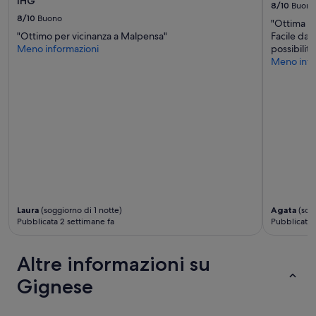
IHG
e
8/10
Buono
r
n
8/10
Buono
"Ottima so
i
t
"Ottimo per vicinanza a Malpensa"
Facile da 
d
e
Meno informazioni
possibilit
o
.
Meno info
t
C
t
o
a
m
m
u
a
n
t
i
u
c
t
a
t
z
o
i
s
o
o
n
Laura
(soggiorno di 1 notte)
Agata
(sogg
m
e
Pubblicata 2 settimane fa
Pubblicata 
m
v
a
e
t
l
Altre informazioni su
o
o
b
Gignese
c
e
e
l
e