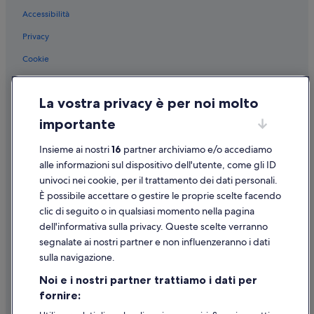
t
Accessibilità
Levo: Appartamenti
t
o
Levo: Affittacamere
Privacy
!
Levo: Case private in affitto
”
Cookie
Levo: Complessi di appartamenti
Condizioni per l'utilizzo
Gignese: B&B
La vostra privacy è per noi molto
Informazioni legali/Contatti
Gignese: Case private in affitto
importante
Linee guida sui contenuti e segnalazione dei contenuti
Gignese: Ville
Insieme ai nostri
16
partner archiviamo e/o accediamo
Supporto
Gignese: Residence
alle informazioni sul dispositivo dell'utente, come gli ID
univoci nei cookie, per il trattamento dei dati personali.
Gignese: Appartamenti
Assistenza clienti
È possibile accettare o gestire le proprie scelte facendo
Gignese: Campeggi
Contattaci
clic di seguito o in qualsiasi momento nella pagina
Vezzo: Residence
dell'informativa sulla privacy. Queste scelte verranno
Come cancellare un volo
segnalate ai nostri partner e non influenzeranno i dati
Vezzo: Campeggi
Come modificare la prenotazione di un hotel o una casa vacanze
sulla navigazione.
Vezzo: Agriturismi
Tempistiche per i rimborsi
Noi e i nostri partner trattiamo i dati per
Nocco: Affittacamere
fornire:
Utilizzare un coupon Expedia
Nocco: Ville