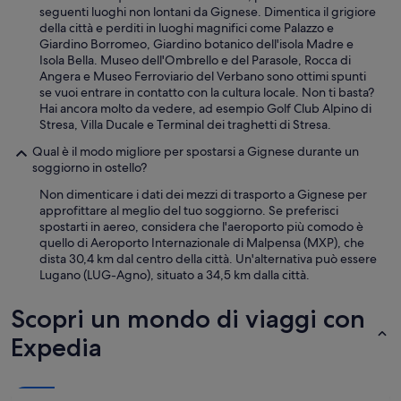
o
seguenti luoghi non lontani da Gignese. Dimentica il grigiore
n
della città e perditi in luoghi magnifici come Palazzo e
i
Giardino Borromeo, Giardino botanico dell'isola Madre e
b
Isola Bella. Museo dell'Ombrello e del Parasole, Rocca di
i
Angera e Museo Ferroviario del Verbano sono ottimi spunti
l
se vuoi entrare in contatto con la cultura locale. Non ti basta?
i
Hai ancora molto da vedere, ad esempio Golf Club Alpino di
t
Stresa, Villa Ducale e Terminal dei traghetti di Stresa.
à
d
Qual è il modo migliore per spostarsi a Gignese durante un
e
soggiorno in ostello?
l
Non dimenticare i dati dei mezzi di trasporto a Gignese per
p
approfittare al meglio del tuo soggiorno. Se preferisci
r
spostarti in aereo, considera che l'aeroporto più comodo è
o
quello di Aeroporto Internazionale di Malpensa (MXP), che
p
dista 30,4 km dal centro della città. Un'alternativa può essere
r
Lugano (LUG-Agno), situato a 34,5 km dalla città.
i
e
Scopri un mondo di viaggi con
t
a
Expedia
r
i
o
h