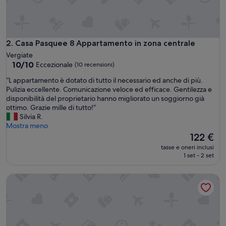
n
a
,
c
a
Casa Pasquee 8 Appartamento in zona centrale
2. Casa Pasquee 8 Appartamento in zona centrale
m
Vergiate
e
10.0
10/10
Eccezionale
(10 recensioni)
r
su
a
“
“L appartamento è dotato di tutto il necessario ed anche di più.
10,
m
L
Pulizia eccellente. Comunicazione veloce ed efficace. Gentilezza e
Eccezionale,
o
a
disponibilità del proprietario hanno migliorato un soggiorno già
(10
l
p
ottimo. Grazie mille di tutto!”
recensioni)
t
p
Silvia R.
o
a
Mostra meno
a
r
Il
122 €
m
t
prezzo
tasse e oneri inclusi
p
a
attuale
1 set - 2 set
i
m
è
a
e
122 €
Casa Pasquee 2 Casa indipendente in zona centrale
,
n
u
t
n
o
i
è
c
d
a
o