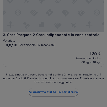
n
t
o
a
t
t
a
o
d
d
o
i
l
t
e
u
Casa Pasquee 2 Casa indipendente in zona centrale
3. Casa Pasquee 2 Casa indipendente in zona centrale
n
t
Vergiate
t
t
9.8
9,8/10
Eccezionale
(19 recensioni)
e
o
su
p
i
Il
126 €
10,
o
l
prezzo
Eccezionale,
tasse e oneri inclusi
s
n
attuale
(19
30 ago - 31 ago
s
e
è
recensioni)
o
c
126 €
f
e
Prezzo
Prezzo a notte più basso trovato nelle ultime 24 ore, per un soggiorno di 1
a
s
notte per 2 adulti. Prezzi e disponibilità possono cambiare. Potrebbero essere
a
r
s
previste condizioni aggiuntive.
notte
l
a
più
a
r
basso
Visualizza tutte le strutture
s
i
trovato
u
o
nelle
l
e
ultime
l