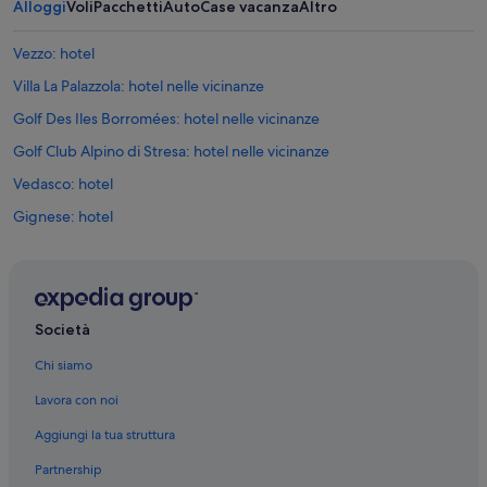
Alloggi
Voli
Pacchetti
Auto
Case vacanza
Altro
a
n
n
Vezzo: hotel
o
Villa La Palazzola: hotel nelle vicinanze
m
i
Golf Des Iles Borromées: hotel nelle vicinanze
g
l
Golf Club Alpino di Stresa: hotel nelle vicinanze
i
Vedasco: hotel
o
r
Gignese: hotel
a
t
Levo: hotel
o
Giardino botanico Alpinia: hotel nelle vicinanze
u
n
Stazione di Stresa: hotel nelle vicinanze
s
Società
o
Stresa: hotel
g
Chi siamo
Stresa: Hotel di lusso
g
i
Lavora con noi
Stresa: Hotel con animali ammessi
o
Aggiungi la tua struttura
r
Stresa: Resort e hotel con spa
n
Partnership
Stresa: Hotel per chi ama l'avventura
o