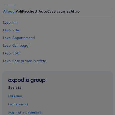
Alloggi
Voli
Pacchetti
Auto
Case vacanza
Altro
Levo: Inn
Levo: Ville
Levo: Appartamenti
Levo: Campeggi
Levo: B&B
Levo: Case private in affitto
Levo: Agriturismi
Levo: Chalet
Levo: Guest house
Società
Levo: Affittacamere
Chi siamo
Gignese: Appartamenti
Lavora con noi
Gignese: Case private in affitto
Aggiungi la tua struttura
Vezzo: Residence