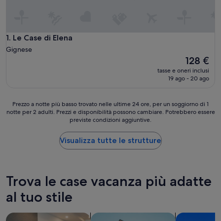
Le Case di Elena
1. Le Case di Elena
Gignese
Il
128 €
prezzo
tasse e oneri inclusi
attuale
19 ago - 20 ago
è
128 €
Prezzo
Prezzo a notte più basso trovato nelle ultime 24 ore, per un soggiorno di 1
notte per 2 adulti. Prezzi e disponibilità possono cambiare. Potrebbero essere
a
previste condizioni aggiuntive.
notte
più
basso
Visualizza tutte le strutture
trovato
nelle
ultime
24
Trova le case vacanza più adatte
ore,
per
al tuo stile
un
soggiorno
cerca aparthotel
cerca appartamenti
cerca comple
di