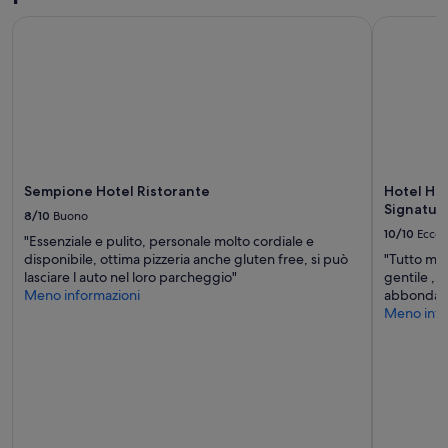
Sempione Hotel Ristorante
Hotel Hori
Sempione Hotel Ristorante
Hotel Ho
Signature
8/10
Buono
10/10
Eccel
"Essenziale e pulito, personale molto cordiale e
disponibile, ottima pizzeria anche gluten free, si può
"Tutto mol
lasciare l auto nel loro parcheggio"
gentile , 
Meno informazioni
abbondant
Meno info