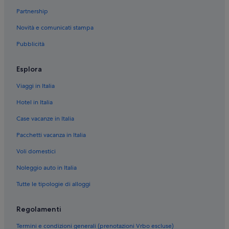
Partnership
Vezzo: Agriturismi
Novità e comunicati stampa
Campino: Ostelli
Pubblicità
Campino: Ville
Alpino: B&B
Esplora
Alpino: Ville
Viaggi in Italia
Stresa: Lodge
Hotel in Italia
Stresa: Campeggi
Case vacanze in Italia
Stresa: Ville
Pacchetti vacanza in Italia
Stresa: Case private in affitto
Voli domestici
Stresa: Resort
Stresa: Affittacamere
Noleggio auto in Italia
Stresa: B&B
Tutte le tipologie di alloggi
Isola dei Pescatori: Appartamenti
Regolamenti
Isola dei Pescatori: B&B
Termini e condizioni generali (prenotazioni Vrbo escluse)