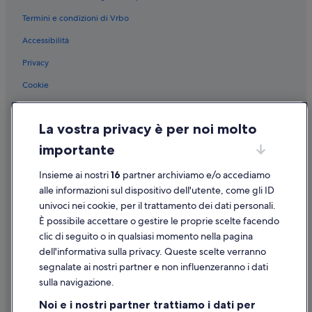
Stazione di Stresa: Residence
Termini e condizioni di Vrbo
Stazione di Stresa: B&B
Accessibilità
Stazione di Stresa: Appartamenti
Villa La Palazzola: hotel nelle vicinanze
Privacy
Villa Henfrey-Branca: hotel nelle vicinanze
Cookie
Piazza Borromeo: hotel nelle vicinanze
Condizioni per l'utilizzo
Isola dei Pescatori: hotel
La vostra privacy è per noi molto
Informazioni legali/Contatti
Giardino botanico dell'isola Madre: hotel nelle vicinanze
importante
Linee guida sui contenuti e segnalazione dei contenuti
Chiesa di San Vittore: hotel nelle vicinanze
Insieme ai nostri
16
partner archiviamo e/o accediamo
Supporto
Villa Ducale: hotel nelle vicinanze
alle informazioni sul dispositivo dell'utente, come gli ID
univoci nei cookie, per il trattamento dei dati personali.
Golf Club Alpino di Stresa: hotel nelle vicinanze
Assistenza clienti
È possibile accettare o gestire le proprie scelte facendo
Levo: hotel
Contattaci
clic di seguito o in qualsiasi momento nella pagina
dell'informativa sulla privacy. Queste scelte verranno
Giardino botanico Alpinia: hotel nelle vicinanze
Come cancellare un volo
segnalate ai nostri partner e non influenzeranno i dati
Stazione di Stresa: hotel nelle vicinanze
Come modificare la prenotazione di un hotel o una casa vacanze
sulla navigazione.
Isola Bella: hotel nelle vicinanze
Tempistiche per i rimborsi
Noi e i nostri partner trattiamo i dati per