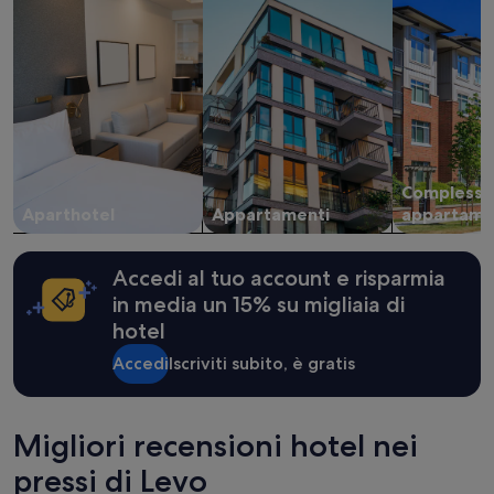
1
notte
per
2
adulti.
Prezzi
e
disponibilità
possono
Complessi 
cambiare.
Aparthotel
Appartamenti
appartame
Potrebbero
essere
previste
condizioni
Accedi al tuo account e risparmia
aggiuntive.
in media un 15% su migliaia di
hotel
Accedi
Iscriviti subito, è gratis
Migliori recensioni hotel nei
pressi di Levo