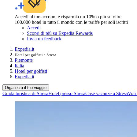
Accedi al tuo account e risparmia un 10% o più su oltre
100.000 hotel in tutto il mondo con le tariffe per soli iscritti
Accedi
Scopri di più su Expedia Rewards
Invia un feedback
Expedia.it
Hotel per golfisti a Stresa
Piemonte
Italia
Hotel per golfisti
Expedia.it
Organizza il tuo viaggio
Guida turistica di Stresa
Hotel presso Stresa
Case vacanze a Stresa
Voli