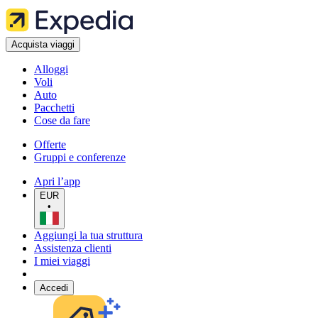
Acquista viaggi
Alloggi
Voli
Auto
Pacchetti
Cose da fare
Offerte
Gruppi e conferenze
Apri l’app
EUR
•
Aggiungi la tua struttura
Assistenza clienti
I miei viaggi
Accedi