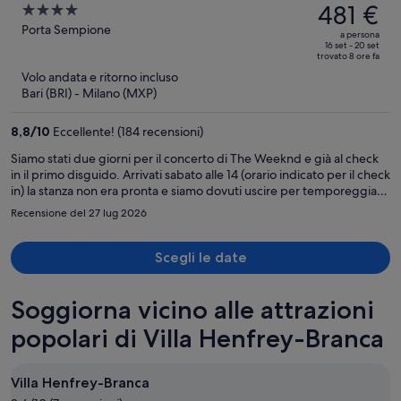
prezzo
481 €
4
era
out
Porta Sempione
a persona
744 €,
of
16 set - 20 set
trovato 8 ore fa
ora
5
Volo andata e ritorno incluso
è
Bari (BRI) - Milano (MXP)
481 €
a
8,8
/
10
Eccellente! (184 recensioni)
persona
Siamo stati due giorni per il concerto di The Weeknd e già al check
in il primo disguido. Arrivati sabato alle 14 (orario indicato per il check
in) la stanza non era pronta e siamo dovuti uscire per temporeggiare
fino alle 14.30, con le ragazze delle pulizie che hanno dato una pulita
Recensione del 27 lug 2026
sommaria per farci un favore. Stanza tutto sommato carina, piccola,
con frigobar e cassaforte, ma con alcuna accortezze che non mi
aspetto di trovare in un 4*: la doccia aveva un’anta fuori dai binari e
Scegli le date
la guarnizione vecchia faceva fuoriuscire l’acqua. Il muro dietro la
parete era scrostato. Kit e detergenti molto buoni.
Soggiorna vicino alle attrazioni
L’insonorizzazione non buona. Il secondo giorno siamo usciti alle 8 e
al nostro ritorno alle 14.30 la stanza non era ancora stata pulita.
popolari di Villa Henfrey-Branca
Abbiamo chiesto spiegazioni alle signore delle pulizie che si sono
scusate, quindi ci siamo fatti consegnare due asciugamani puliti e
basta perché alle 15.30 saremmo dovuti uscire per il concerto.
Villa Henfrey-Branca
Morale della favola stanza non sistemata, non pulita, detergenti non
rinfondati. Stamattina al check out la salassata di 40 euro di tassa di