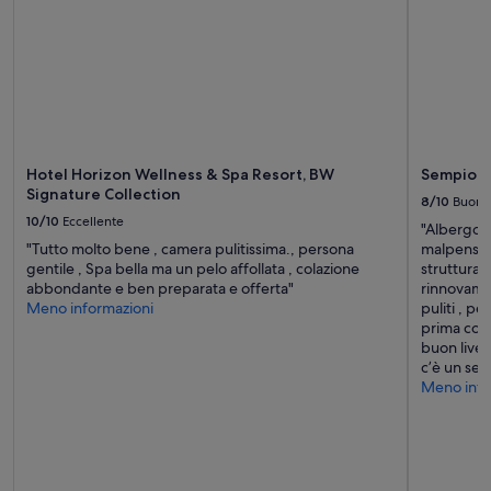
Hotel Horizon Wellness & Spa Resort, BW
Sempione
Signature Collection
8/10
Buono
10/10
Eccellente
"Albergo s
"Tutto molto bene , camera pulitissima., persona
malpensa ,
gentile , Spa bella ma un pelo affollata , colazione
struttura 
abbondante e ben preparata e offerta"
rinnovame
Meno informazioni
puliti , p
prima cola
buon livel
c’è un ser
Meno info