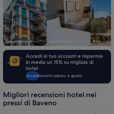
notte
per
2
adulti.
Prezzi
e
disponibilità
possono
cambiare.
Appartamenti
Aparthotel
Ville
Potrebbero
essere
previste
condizioni
Accedi al tuo account e risparmia
aggiuntive.
in media un 15% su migliaia di
hotel
Accedi
Iscriviti subito, è gratis
Migliori recensioni hotel nei
pressi di Baveno
Hotel Horizon Wellness & Spa Resort, BW Signature Collect
Sempione 