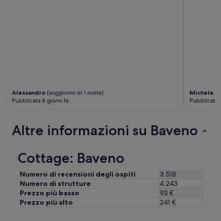
Alessandro
(soggiorno di 1 notte)
Michele
(s
Pubblicata 8 giorni fa
Pubblicata 1
Altre informazioni su Baveno
Cottage: Baveno
Numero di recensioni degli ospiti
3.518
Numero di strutture
4.243
Prezzo più basso
93 €
Prezzo più alto
241 €