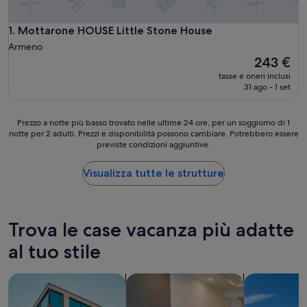
Mottarone HOUSE Little Stone House
1. Mottarone HOUSE Little Stone House
Armeno
Il
243 €
prezzo
tasse e oneri inclusi
attuale
31 ago - 1 set
è
243 €
Prezzo
Prezzo a notte più basso trovato nelle ultime 24 ore, per un soggiorno di 1
notte per 2 adulti. Prezzi e disponibilità possono cambiare. Potrebbero essere
a
previste condizioni aggiuntive.
notte
più
basso
Visualizza tutte le strutture
trovato
nelle
ultime
24
Trova le case vacanza più adatte
ore,
per
al tuo stile
un
soggiorno
cerca appartamenti
cerca aparthotel
cerca ville
di
1