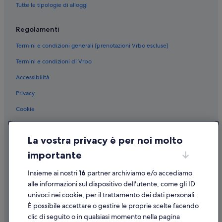
Isola Bella: hotel nelle vicinanze
Tutte le tipologie di alloggi
Parco Avventura: hotel nelle vicinanze
Regolamenti
Feriolo: Hotel storici
Termini e condizioni generali (prenotazioni Vrbo escluse)
Feriolo: Hotel per chi ama l'avventura
Termini e condizioni di Vrbo
Baveno: Hotel per golfisti
Accessibilità
Baveno: Hotel per fare shopping
Baveno: Hotel con animali ammessi
Privacy
Baveno: Hotel per famiglie
Cookie
Baveno: Hotel con piscina
Condizioni per l'utilizzo
Baveno: Hotel di lusso
La vostra privacy è per noi molto
Informazioni legali/Contatti
Baveno: Resort e hotel con spa
importante
Linee guida sui contenuti e segnalazione dei contenuti
Baveno: Hotel economici
Insieme ai nostri
16
partner archiviamo e/o accediamo
Supporto
Baveno: Hotel con bar
alle informazioni sul dispositivo dell'utente, come gli ID
univoci nei cookie, per il trattamento dei dati personali.
Baveno: Hotel sulla spiaggia
Assistenza clienti
È possibile accettare o gestire le proprie scelte facendo
Baveno: Hotel storici
Contattaci
clic di seguito o in qualsiasi momento nella pagina