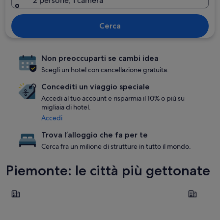
2 persone, 1 camera
Cerca
Non preoccuparti se cambi idea
Scegli un hotel con cancellazione gratuita.
Concediti un viaggio speciale
Accedi al tuo account e risparmia il 10% o più su
migliaia di hotel.
Accedi
Trova l’alloggio che fa per te
Cerca fra un milione di strutture in tutto il mondo.
Piemonte: le città più gettonate
Torino
Orta San G