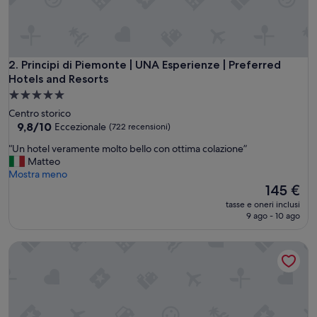
m
i
.
C
a
Principi di Piemonte | UNA Esperienze | Preferred Hotels an
2. Principi di Piemonte | UNA Esperienze | Preferred
m
Hotels and Resorts
e
Struttura
r
a
Centro storico
a
5.0
9.8
9,8/10
l
Eccezionale
(722 recensioni)
su
u
stelle
“
“Un hotel veramente molto bello con ottima colazione”
10,
m
U
Matteo
Eccezionale,
i
n
Mostra meno
(722
n
h
Il
145 €
recensioni)
o
o
prezzo
s
tasse e oneri inclusi
t
attuale
a
9 ago - 10 ago
e
è
e
l
145 €
c
Regina Palace Hotel
v
o
e
n
r
u
a
n
m
m
e