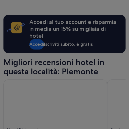
nelle
n
ultime
a
24
l
ore,
e
Accedi al tuo account e risparmia
per
e
un
s
in media un 15% su migliaia di
soggiorno
t
hotel
di
r
1
e
Accedi
Iscriviti subito, è gratis
notte
m
per
a
2
m
Migliori recensioni hotel in
adulti.
e
Prezzi
n
questa località: Piemonte
e
t
disponibilità
e
Hotel Diplomatic
Starhotels
possono
g
cambiare.
e
Potrebbero
n
essere
t
previste
i
condizioni
l
aggiuntive.
e
e
d