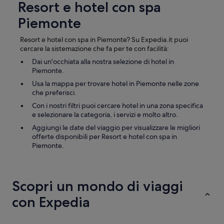
Resort e hotel con spa
k
i
Piemonte
n
e
Resort e hotel con spa in Piemonte? Su Expedia.it puoi
o
cercare la sistemazione che fa per te con facilità:
u
t
Dai un'occhiata alla nostra selezione di hotel in
v
Piemonte.
e
Usa la mappa per trovare hotel in Piemonte nelle zone
l
che preferisci.
o
c
Con i nostri filtri puoi cercare hotel in una zona specifica
i
e selezionare la categoria, i servizi e molto altro.
s
Aggiungi le date del viaggio per visualizzare le migliori
s
offerte disponibili per Resort e hotel con spa in
i
Piemonte.
m
e
.
O
Scopri un mondo di viaggi
t
t
con Expedia
i
m
a