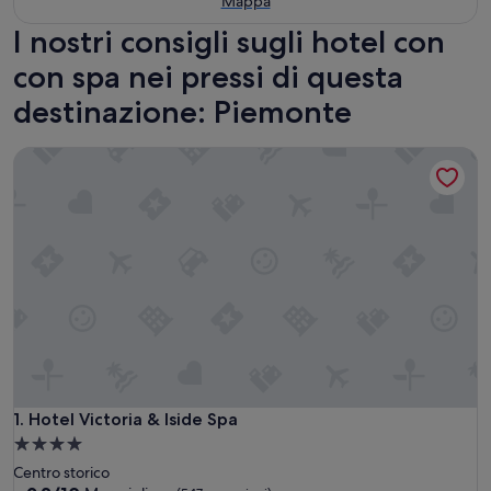
Mappa
I nostri consigli sugli hotel con
con spa nei pressi di questa
destinazione: Piemonte
Hotel Victoria & Iside Spa
Hotel Victoria & Iside Spa
1. Hotel Victoria & Iside Spa
Struttura
a
Centro storico