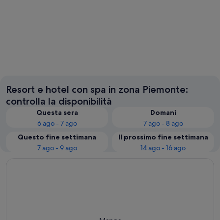
Torino
Orta San
Resort e hotel con spa in zona Piemonte:
controlla la disponibilità
Questa sera
Domani
6 ago - 7 ago
7 ago - 8 ago
Questo fine settimana
Il prossimo fine settimana
7 ago - 9 ago
14 ago - 16 ago