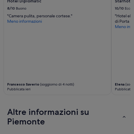
Hotel Diplomatic
Starhotel
e
f
8/10
Buono
10/10
Eccel
f
"Camera pulita, personale cortese."
"Hotel ele
i
Meno informazioni
di Porta N
c
Meno info
i
e
n
t
e
.
P
r
o
c
e
Francesco Saverio
(soggiorno di 4 notti)
Elena
(soggi
d
Pubblicata ieri
Pubblicata 1
u
r
e
Altre informazioni su
d
i
Piemonte
c
h
e