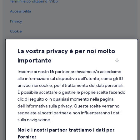
Termini e condizioni di Vrbo
Prato Nevoso: Hotel sulla neve
v
u
Accessibilità
Sestriere: Hotel sulla neve
t
o
Sestriere: Resort e hotel con spa
Privacy
t
Mondovì: Resort e hotel con spa
Cookie
e
m
Tortona: Resort e hotel con spa
Condizioni per l'utilizzo
p
o
Novi Ligure: Hotel sulla spiaggia
La vostra privacy è per noi molto
Informazioni legali/Contatti
,
Avigliana: Resort e hotel con spa
importante
p
Linee guida sui contenuti e segnalazione dei contenuti
e
Santa Maria Maggiore: Hotel con piscina
Insieme ai nostri
16
partner archiviamo e/o accediamo
r
Supporto
m
Castelnuovo Don Bosco: Resort e hotel con spa
alle informazioni sul dispositivo dell'utente, come gli ID
i
univoci nei cookie, per il trattamento dei dati personali.
Monforte d'Alba: Resort e hotel con spa
Assistenza clienti
e
È possibile accettare o gestire le proprie scelte facendo
i
Govone: Resort e hotel con spa
Contattaci
clic di seguito o in qualsiasi momento nella pagina
i
m
Sauze d'Oulx: Resort e hotel con spa
dell'informativa sulla privacy. Queste scelte verranno
Come cancellare un volo
p
segnalate ai nostri partner e non influenzeranno i dati
Biella: Resort e hotel con spa
e
Come modificare la prenotazione di un hotel o una casa vacanze
sulla navigazione.
g
Novara: Resort e hotel con spa
Tempistiche per i rimborsi
n
Noi e i nostri partner trattiamo i dati per
i
Barolo: Hotel con azienda vinicola
fornire:
Utilizzare un coupon Expedia
p