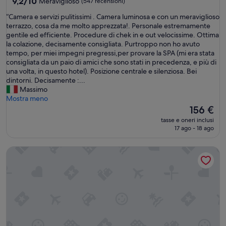
4.0
9.2
9,2/10
Meraviglioso
(547 recensioni)
su
stelle
“
“Camera e servizi pulitissimi . Camera luminosa e con un meraviglioso
10,
C
terrazzo, cosa da me molto apprezzata!. Personale estremamente
Meraviglioso,
a
gentile ed efficiente. Procedure di chek in e out velocissime. Ottima
(547
m
la colazione, decisamente consigliata. Purtroppo non ho avuto
recensioni)
e
tempo, per miei impegni pregressi,per provare la SPA (mi era stata
r
consigliata da un paio di amici che sono stati in precedenza, e più di
a
una volta, in questo hotel). Posizione centrale e silenziosa. Bei
e
dintorni. Decisamente :...
s
Massimo
e
Mostra meno
r
Il
156 €
v
prezzo
tasse e oneri inclusi
i
attuale
17 ago - 18 ago
z
è
i
156 €
Principi di Piemonte | UNA Esperienze | Preferred Hotels an
p
u
l
i
t
i
s
s
i