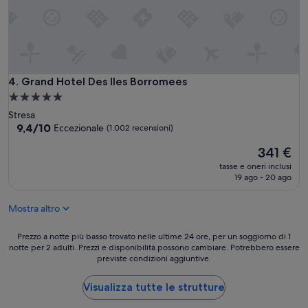
a
a
m
z
e
i
m
o
o
n
l
e
t
Grand Hotel Des Iles Borromees
4. Grand Hotel Des Iles Borromees
”
o
Struttura
a
a
p
Stresa
p
5.0
9.4
9,4/10
Eccezionale
(1.002 recensioni)
r
su
stelle
Il
e
341 €
10,
prezzo
z
Eccezionale,
tasse e oneri inclusi
attuale
z
(1.002
19 ago - 20 ago
è
a
recensioni)
341 €
t
Mostra altro
a
!
Prezzo
.
Prezzo a notte più basso trovato nelle ultime 24 ore, per un soggiorno di 1
notte per 2 adulti. Prezzi e disponibilità possono cambiare. Potrebbero essere
a
P
previste condizioni aggiuntive.
notte
e
più
r
basso
s
Visualizza tutte le strutture
trovato
o