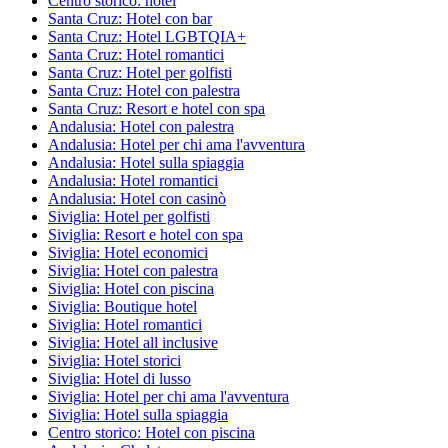
Centro storico: hotel
Santa Cruz: Hotel con bar
Santa Cruz: Hotel LGBTQIA+
Santa Cruz: Hotel romantici
Santa Cruz: Hotel per golfisti
Santa Cruz: Hotel con palestra
Santa Cruz: Resort e hotel con spa
Andalusia: Hotel con palestra
Andalusia: Hotel per chi ama l'avventura
Andalusia: Hotel sulla spiaggia
Andalusia: Hotel romantici
Andalusia: Hotel con casinò
Siviglia: Hotel per golfisti
Siviglia: Resort e hotel con spa
Siviglia: Hotel economici
Siviglia: Hotel con palestra
Siviglia: Hotel con piscina
Siviglia: Boutique hotel
Siviglia: Hotel romantici
Siviglia: Hotel all inclusive
Siviglia: Hotel storici
Siviglia: Hotel di lusso
Siviglia: Hotel per chi ama l'avventura
Siviglia: Hotel sulla spiaggia
Centro storico: Hotel con piscina