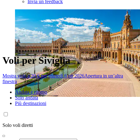
Invia un feedback
Voli per Siviglia
Mostra volo a 20 € per martedì 6 ott 2026
Apertura in un’altra
finestra
Andata e ritorno
Solo andata
Più destinazioni
Solo voli diretti