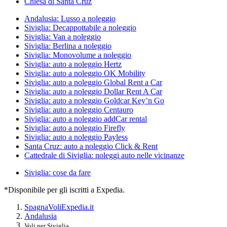
Chiesa di Santa Cruz
Andalusia: Lusso a noleggio
Siviglia: Decappottabile a noleggio
Siviglia: Van a noleggio
Siviglia: Berlina a noleggio
Siviglia: Monovolume a noleggio
Siviglia: auto a noleggio Hertz
Siviglia: auto a noleggio OK Mobility
Siviglia: auto a noleggio Global Rent a Car
Siviglia: auto a noleggio Dollar Rent A Car
Siviglia: auto a noleggio Goldcar Key’n Go
Siviglia: auto a noleggio Centauro
Siviglia: auto a noleggio addCar rental
Siviglia: auto a noleggio Firefly
Siviglia: auto a noleggio Payless
Santa Cruz: auto a noleggio Click & Rent
Cattedrale di Siviglia: noleggi auto nelle vicinanze
Siviglia: cose da fare
*Disponibile per gli iscritti a Expedia.
Spagna
Voli
Expedia.it
Andalusia
Voli per Siviglia