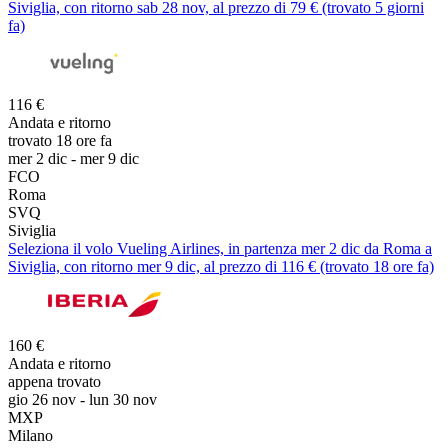
Siviglia, con ritorno sab 28 nov, al prezzo di 79 € (trovato 5 giorni
fa)
116 €
Andata e ritorno
trovato 18 ore fa
mer 2 dic - mer 9 dic
FCO
Roma
SVQ
Siviglia
Seleziona il volo Vueling Airlines, in partenza mer 2 dic da Roma a
Siviglia, con ritorno mer 9 dic, al prezzo di 116 € (trovato 18 ore fa)
160 €
Andata e ritorno
appena trovato
gio 26 nov - lun 30 nov
MXP
Milano