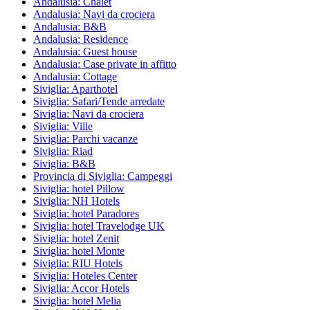
Andalusia: Chalet
Andalusia: Navi da crociera
Andalusia: B&B
Andalusia: Residence
Andalusia: Guest house
Andalusia: Case private in affitto
Andalusia: Cottage
Siviglia: Aparthotel
Siviglia: Safari/Tende arredate
Siviglia: Navi da crociera
Siviglia: Ville
Siviglia: Parchi vacanze
Siviglia: Riad
Siviglia: B&B
Provincia di Siviglia: Campeggi
Siviglia: hotel Pillow
Siviglia: NH Hotels
Siviglia: hotel Paradores
Siviglia: hotel Travelodge UK
Siviglia: hotel Zenit
Siviglia: hotel Monte
Siviglia: RIU Hotels
Siviglia: Hoteles Center
Siviglia: Accor Hotels
Siviglia: hotel Melia