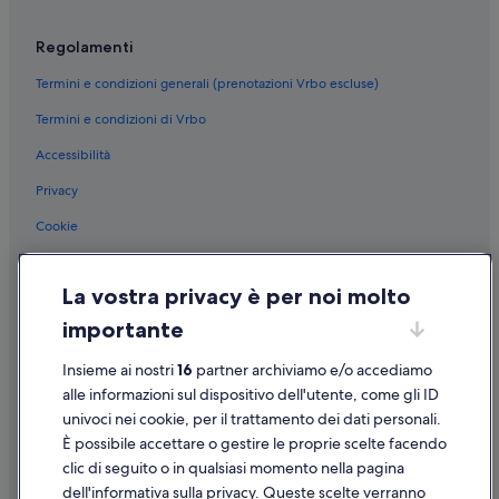
Regolamenti
Termini e condizioni generali (prenotazioni Vrbo escluse)
Termini e condizioni di Vrbo
Accessibilità
Privacy
Cookie
Condizioni per l'utilizzo
La vostra privacy è per noi molto
Informazioni legali/Contatti
importante
Linee guida sui contenuti e segnalazione dei contenuti
Insieme ai nostri
16
partner archiviamo e/o accediamo
Supporto
alle informazioni sul dispositivo dell'utente, come gli ID
univoci nei cookie, per il trattamento dei dati personali.
Assistenza clienti
È possibile accettare o gestire le proprie scelte facendo
Contattaci
clic di seguito o in qualsiasi momento nella pagina
dell'informativa sulla privacy. Queste scelte verranno
Come cancellare un volo