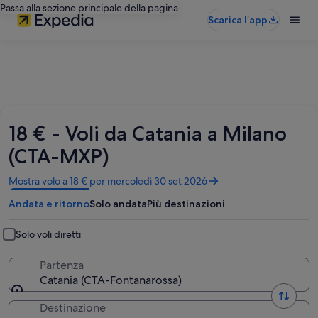
Passa alla sezione principale della pagina
Scarica l’app
18 € - Voli da Catania a Milano
(CTA-MXP)
Apertura
Mostra volo a 18 € per mercoledì 30 set 2026
in
Andata e ritorno
Solo andata
Più destinazioni
un’altra
finestra
Solo voli diretti
Partenza
Catania (CTA-Fontanarossa)
Destinazione