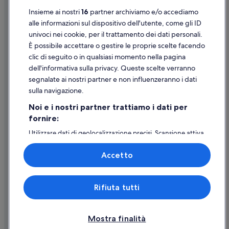
Insieme ai nostri
16
partner archiviamo e/o accediamo
Supporto
alle informazioni sul dispositivo dell'utente, come gli ID
univoci nei cookie, per il trattamento dei dati personali.
Assistenza clienti
È possibile accettare o gestire le proprie scelte facendo
Contattaci
clic di seguito o in qualsiasi momento nella pagina
dell'informativa sulla privacy. Queste scelte verranno
Come cancellare un volo
segnalate ai nostri partner e non influenzeranno i dati
Come modificare la prenotazione di un hotel o una casa vacanze
sulla navigazione.
Tempistiche per i rimborsi
Noi e i nostri partner trattiamo i dati per
fornire:
Utilizzare un coupon Expedia
Utilizzare dati di geolocalizzazione precisi. Scansione attiva
Documenti per i viaggi internazionali
delle caratteristiche del dispositivo ai fini
dell’identificazione. Archiviare informazioni su dispositivo
Accetto
e/o accedervi. Pubblicità e contenuti personalizzati,
misurazione delle prestazioni dei contenuti e degli
annunci, ricerche sul pubblico, sviluppo di servizi.
Expedia, Inc. non è responsabile dei contenuti di siti esterni.
Rifiuta tutti
Elenco dei partner (fornitori)
© 2026 Expedia, Inc., una società di Expedia Group. Tutti i diritti riservati.
Expedia e il logo di Expedia sono marchi registrati o marchi di Expedia,
Inc.
Mostra finalità