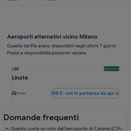
giorni
fa
Aeroporti alternativi vicino Milano
Queste tariffe erano disponibili negli ultimi 7 giorni.
Prezzi e disponibilità possono variare.
Seleziona il volo per Linate LIN. Questa è l’opzione più vici
LIN
Il più vicino
Linate
198 €: voli in partenza da qui
11 min
Domande frequenti
Quanto costa un volo dall'aeroporto di Catania (CTA-