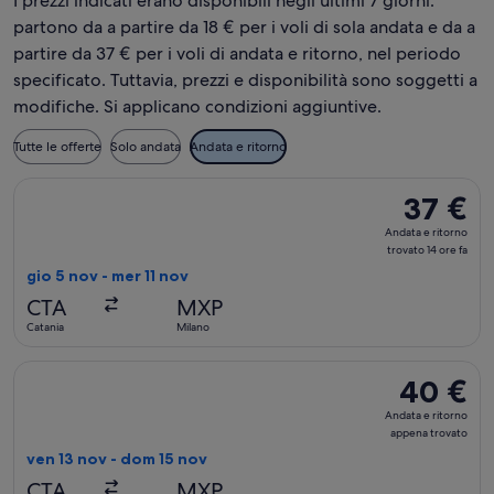
I prezzi indicati erano disponibili negli ultimi 7 giorni:
partono da a partire da 18 € per i voli di sola andata e da a
partire da 37 € per i voli di andata e ritorno, nel periodo
specificato. Tuttavia, prezzi e disponibilità sono soggetti a
modifiche. Si applicano condizioni aggiuntive.
Tutte le offerte
Solo andata
Andata e ritorno
Seleziona il volo Wizz Air Malta, in partenza gio 5 nov da Cat
37 €
37 €
Andata
Andata e ritorno
e
trovato 14 ore fa
ritorno,
gio 5 nov - mer 11 nov
trovato
CTA
MXP
14
Catania
Milano
ore
fa
Seleziona il volo Wizz Air Malta, in partenza ven 13 nov da C
40 €
40 €
Andata
Andata e ritorno
e
appena trovato
ritorno,
ven 13 nov - dom 15 nov
appena
CTA
MXP