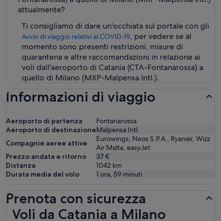
attualmente?
Ti consigliamo di dare un'occhiata sul portale con gli
, per vedere se al
Avvisi di viaggio relativi al COVID-19
momento sono presenti restrizioni, misure di
quarantena e altre raccomandazioni in relazione ai
voli dall'aeroporto di Catania (CTA-Fontanarossa) a
quello di Milano (MXP-Malpensa Intl.).
Informazioni di viaggio
Aeroporto di partenza
Fontanarossa
Aeroporto di destinazione
Malpensa Intl.
Eurowings, Neos S.P.A., Ryanair, Wizz
Compagnie aeree attive
Air Malta, easyJet
Prezzo andata e ritorno
37 €
Distanza
1042
km
Durata media del volo
1 ora, 59 minuti
Prenota con sicurezza
Voli da Catania a Milano
Voli da Catania a Milano