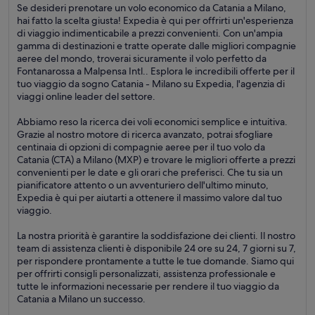
Se desideri prenotare un volo economico da Catania a Milano,
hai fatto la scelta giusta! Expedia è qui per offrirti un'esperienza
di viaggio indimenticabile a prezzi convenienti. Con un'ampia
gamma di destinazioni e tratte operate dalle migliori compagnie
aeree del mondo, troverai sicuramente il volo perfetto da
Fontanarossa a Malpensa Intl.. Esplora le incredibili offerte per il
tuo viaggio da sogno Catania - Milano su Expedia, l'agenzia di
viaggi online leader del settore.
Abbiamo reso la ricerca dei voli economici semplice e intuitiva.
Grazie al nostro motore di ricerca avanzato, potrai sfogliare
centinaia di opzioni di compagnie aeree per il tuo volo da
Catania (CTA) a Milano (MXP) e trovare le migliori offerte a prezzi
convenienti per le date e gli orari che preferisci. Che tu sia un
pianificatore attento o un avventuriero dell'ultimo minuto,
Expedia è qui per aiutarti a ottenere il massimo valore dal tuo
viaggio.
La nostra priorità è garantire la soddisfazione dei clienti. Il nostro
team di assistenza clienti è disponibile 24 ore su 24, 7 giorni su 7,
per rispondere prontamente a tutte le tue domande. Siamo qui
per offrirti consigli personalizzati, assistenza professionale e
tutte le informazioni necessarie per rendere il tuo viaggio da
Catania a Milano un successo.