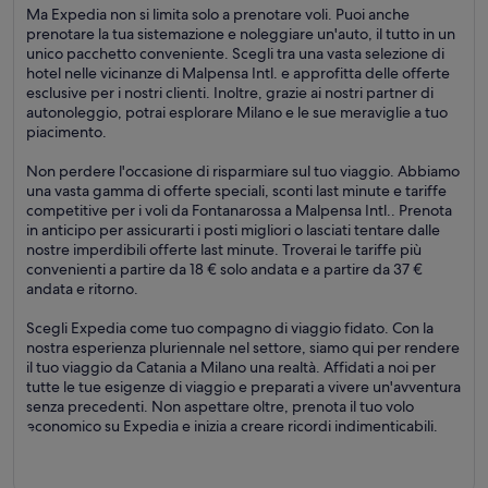
Ma Expedia non si limita solo a prenotare voli. Puoi anche
prenotare la tua sistemazione e noleggiare un'auto, il tutto in un
unico pacchetto conveniente. Scegli tra una vasta selezione di
hotel nelle vicinanze di Malpensa Intl. e approfitta delle offerte
esclusive per i nostri clienti. Inoltre, grazie ai nostri partner di
autonoleggio, potrai esplorare Milano e le sue meraviglie a tuo
piacimento.
Non perdere l'occasione di risparmiare sul tuo viaggio. Abbiamo
una vasta gamma di offerte speciali, sconti last minute e tariffe
competitive per i voli da Fontanarossa a Malpensa Intl.. Prenota
in anticipo per assicurarti i posti migliori o lasciati tentare dalle
nostre imperdibili offerte last minute. Troverai le tariffe più
convenienti a partire da 18 € solo andata e a partire da 37 €
andata e ritorno.
Scegli Expedia come tuo compagno di viaggio fidato. Con la
nostra esperienza pluriennale nel settore, siamo qui per rendere
il tuo viaggio da Catania a Milano una realtà. Affidati a noi per
tutte le tue esigenze di viaggio e preparati a vivere un'avventura
senza precedenti. Non aspettare oltre, prenota il tuo volo
economico su Expedia e inizia a creare ricordi indimenticabili.