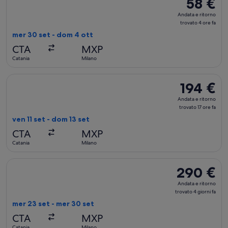
58 €
58 €
Andata
Andata e ritorno
e
trovato 4 ore fa
ritorno,
mer 30 set - dom 4 ott
trovato
CTA
MXP
4
Catania
Milano
ore
fa
Seleziona il volo Neos S.P.A., in partenza ven 11 set da Catani
194 €
194 €
Andata
Andata e ritorno
e
trovato 17 ore fa
ritorno,
ven 11 set - dom 13 set
trovato
CTA
MXP
17
Catania
Milano
ore
fa
Seleziona il volo Eurowings, in partenza mer 23 set da Catani
290 €
290 €
Andata
Andata e ritorno
e
trovato 4 giorni fa
ritorno,
mer 23 set - mer 30 set
trovato
CTA
MXP
4
Catania
Milano