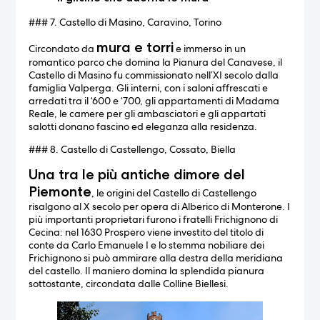
### 7. Castello di Masino, Caravino, Torino
mura e torri
Circondato da
e immerso in un
romantico parco che domina la Pianura del Canavese, il
Castello di Masino fu commissionato nell’XI secolo dalla
famiglia Valperga. Gli interni, con i saloni affrescati e
arredati tra il ‘600 e ‘700, gli appartamenti di Madama
Reale, le camere per gli ambasciatori e gli appartati
salotti donano fascino ed eleganza alla residenza.
### 8. Castello di Castellengo, Cossato, Biella
Una tra le più antiche dimore del
Piemonte
, le origini del Castello di Castellengo
risalgono al X secolo per opera di Alberico di Monterone. I
più importanti proprietari furono i fratelli Frichignono di
Cecina: nel 1630 Prospero viene investito del titolo di
conte da Carlo Emanuele I e lo stemma nobiliare dei
Frichignono si può ammirare alla destra della meridiana
del castello. Il maniero domina la splendida pianura
sottostante, circondata dalle Colline Biellesi.