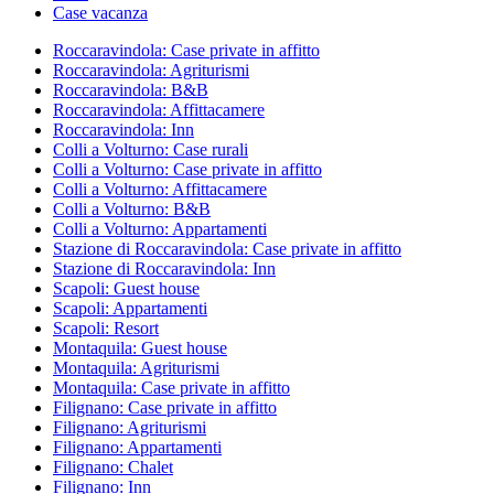
Case vacanza
Roccaravindola: Case private in affitto
Roccaravindola: Agriturismi
Roccaravindola: B&B
Roccaravindola: Affittacamere
Roccaravindola: Inn
Colli a Volturno: Case rurali
Colli a Volturno: Case private in affitto
Colli a Volturno: Affittacamere
Colli a Volturno: B&B
Colli a Volturno: Appartamenti
Stazione di Roccaravindola: Case private in affitto
Stazione di Roccaravindola: Inn
Scapoli: Guest house
Scapoli: Appartamenti
Scapoli: Resort
Montaquila: Guest house
Montaquila: Agriturismi
Montaquila: Case private in affitto
Filignano: Case private in affitto
Filignano: Agriturismi
Filignano: Appartamenti
Filignano: Chalet
Filignano: Inn