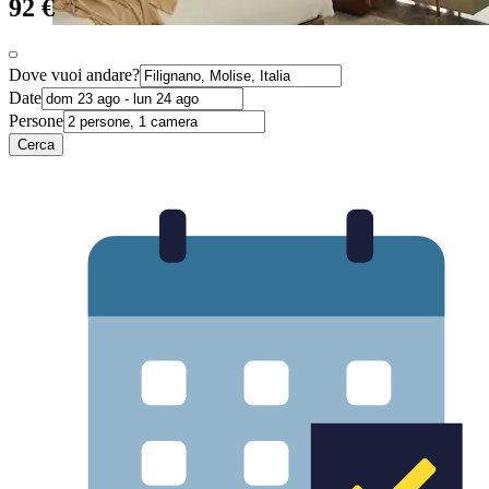
92 €
Dove vuoi andare?
Date
Persone
Cerca