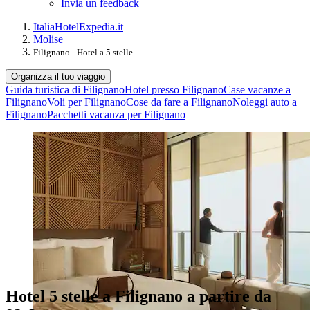
Invia un feedback
Italia
Hotel
Expedia.it
Molise
Filignano - Hotel a 5 stelle
Organizza il tuo viaggio
Guida turistica di Filignano
Hotel presso Filignano
Case vacanze a
Filignano
Voli per Filignano
Cose da fare a Filignano
Noleggi auto a
Filignano
Pacchetti vacanza per Filignano
Hotel 5 stelle a Filignano a partire da