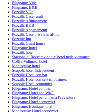
Filignano: Ville
Filignano: B&B
Pozzilli: Ville
Pozzilli: Case rurali
Pozzilli: Affittacamere
Pozzilli: B&B
Pozzilli: Appartamenti
Pozzilli: Case private in affitto
Pozzilli: Inn
Pozzilli: Guest house
Filignano: hotel
Pozzilli: hotel
Stazione di Roccaravindola: hotel nelle vicinanze
Colli a Volturno: hotel
Montaquila: hotel
Scapoli: hotel Independent
Pozzilli: Hotel con bar
Pozzilli: Hotel con servizi business
Scapoli: Hotel economici
Filignano: Hotel con bar
Filignano: Hotel con Wi-Fi
Filignano: Hotel per chi ama l'avventura
Filignano: Hotel economici
Filignano: Boutique hotel
Montaquila: Hotel economici