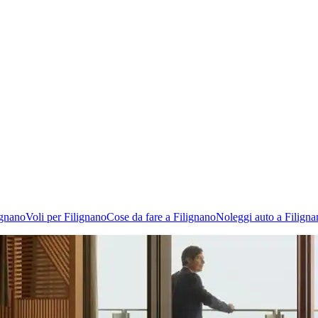
ignano
Voli per Filignano
Cose da fare a Filignano
Noleggi auto a Filigna