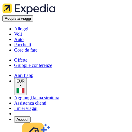
Acquista viaggi
Alloggi
Voli
Auto
Pacchetti
Cose da fare
Offerte
Gruppi e conferenze
Apri l’app
EUR
•
Aggiungi la tua struttura
Assistenza clienti
I miei viaggi
Accedi