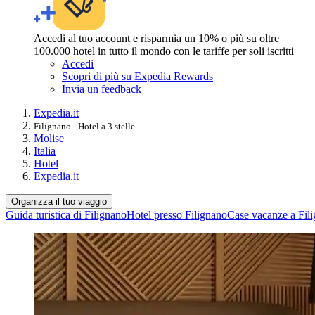
Accedi al tuo account e risparmia un 10% o più su oltre
100.000 hotel in tutto il mondo con le tariffe per soli iscritti
Accedi
Scopri di più su Expedia Rewards
Invia un feedback
Expedia.it
Filignano - Hotel a 3 stelle
Molise
Italia
Hotel
Expedia.it
Organizza il tuo viaggio
Guida turistica di Filignano
Hotel presso Filignano
Case vacanze a Fil