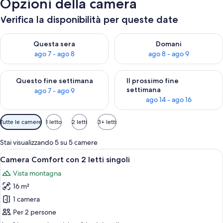
Opzioni della camera
Verifica la disponibilità per queste date
Verifica la disponibilità per questa sera, ago 7 - ago 8
Verifica la disponibilità per d
Questa sera
Domani
ago 7 - ago 8
ago 8 - ago 9
Verifica la disponibilità per questo fine settimana, ago 7 - ago
Verifica la disponibilità per il
Questo fine settimana
Il prossimo fine
settimana
ago 7 - ago 9
ago 14 - ago 16
Filtri
Tutte le camere
1 letto
2 letti
3+ letti
disponibili
per
Stai visualizzando 5 su 5 camere
le
Apri
Una camera d'albergo con due letti, en
4
Camera Comfort con 2 letti singoli
camere
tutte
Vista montagna
le
16 m²
foto
per
1 camera
Camera
Per 2 persone
Comfort