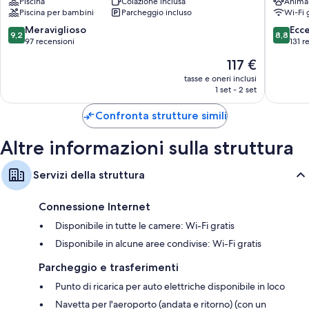
Piscina
Colazione inclusa
Anima
Valmontone
Rocca
Bagni con bidet e set di cortesia
Piscina per bambini
Parcheggio incluso
Wi-Fi 
Cassino
TV da 20 pollici con canali TV premium
9.2
8.8
Meraviglioso
Ecc
9,2
8,8
su
su
97 recensioni
131 r
Balconi, pulizie giornaliere e scrivanie
10,
10,
Il
117 €
Meraviglioso,
Eccellen
prezzo
97
131
tasse e oneri inclusi
attuale
1 set - 2 set
recensioni
recensio
è
117 €
Confronta strutture simili
Altre informazioni sulla struttura
Servizi della struttura
Connessione Internet
Disponibile in tutte le camere: Wi-Fi gratis
Disponibile in alcune aree condivise: Wi-Fi gratis
Parcheggio e trasferimenti
Punto di ricarica per auto elettriche disponibile in loco
Navetta per l'aeroporto (andata e ritorno) (con un