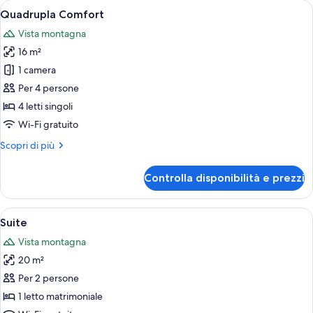
Apri
Una camera da letto moderna con un le
5
Quadrupla Comfort
tutte
Vista montagna
le
16 m²
foto
per
1 camera
Quadrupla
Per 4 persone
Comfort
4 letti singoli
Wi-Fi gratuito
Altri
Scopri di più
dettagli
per
Controlla disponibilità e prezzi
Quadrupla
Comfort
Apri
Suite | Minibar, una cassaforte in camer
5
Suite
tutte
Vista montagna
le
20 m²
foto
per
Per 2 persone
Suite
1 letto matrimoniale