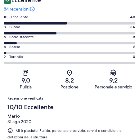
84 recensioni
Valutazione
10 - Eccellente
40
di
Valutazione
8 - Buono
34
10
di
-
Valutazione
6 - Soddisfacente
8
8
Eccellente.
di
-
Valutazione
4 - Scarso
2
40
6
Buono.
di
su
-
Valutazione
2 - Terribile
0
34
4
84
Soddisfacente.
di
su
-
recensioni
8
2
84
Scarso.
su
-
recensioni
2
9,0
8,2
9,2
84
Terribile.
su
Pulizia
Posizione
Personale e servizio
recensioni
0
84
Recensioni
su
Recensione verificata
recensioni
84
10/10 Eccellente
recensioni
Mario
31 ago 2020
Mi è piaciuto: Pulizia, personale e servizio, servizi e condizioni e
dotazioni della struttura