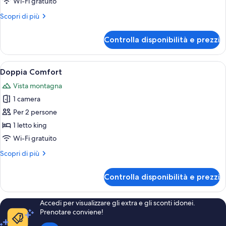
Wi-Fi gratuito
Altri
Scopri di più
dettagli
per
Controlla disponibilità e prezzi
Suite
Apri
Una camera da letto moderna con un le
12
Doppia Comfort
tutte
Vista montagna
le
1 camera
foto
per
Per 2 persone
Doppia
1 letto king
Comfort
Wi-Fi gratuito
Altri
Scopri di più
dettagli
per
Controlla disponibilità e prezzi
Doppia
Comfort
Accedi per visualizzare gli extra e gli sconti idonei.
Prenotare conviene!