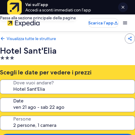
Vai sull’app
Accedi a sconti immediati con l’app
Passa alla sezione principale della pagina
Scarica l’app
Visualizza tutte le strutture
Hotel Sant'Elia
Struttura
a
3.0
Scegli le date per vedere i prezzi
stelle
Dove vuoi andare?
Date
Persone