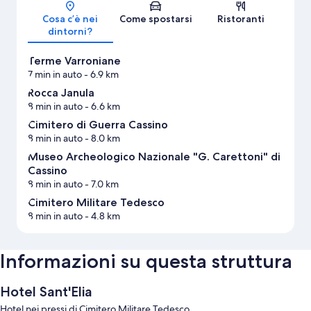
Mappa
Cosa c’è nei
Come spostarsi
Ristoranti
dintorni?
Terme Varroniane
7 min in auto
- 6.9 km
Rocca Janula
8 min in auto
- 6.6 km
Cimitero di Guerra Cassino
8 min in auto
- 8.0 km
Museo Archeologico Nazionale "G. Carettoni" di
Cassino
8 min in auto
- 7.0 km
Cimitero Militare Tedesco
8 min in auto
- 4.8 km
Informazioni su questa struttura
Hotel Sant'Elia
Hotel nei pressi di Cimitero Militare Tedesco