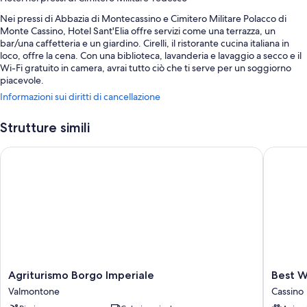
Nei pressi di Abbazia di Montecassino e Cimitero Militare Polacco di
Monte Cassino, Hotel Sant'Elia offre servizi come una terrazza, un
bar/una caffetteria e un giardino. Cirelli, il ristorante cucina italiana in
loco, offre la cena. Con una biblioteca, lavanderia e lavaggio a secco e il
Wi-Fi gratuito in camera, avrai tutto ciò che ti serve per un soggiorno
piacevole.
Informazioni sui diritti di cancellazione
Troverai anche servizi come:
Un parcheggio non assistito gratuito
Strutture simili
La colazione continentale (a pagamento), una navetta gratuita dalla
Agriturismo Borgo Imperiale
Best Wes
stazione e un parcheggio senza limitazioni d'orario
Una colonnina di ricarica per auto elettriche, check-out veloce e
check-in veloce
Caratteristiche della camera
Tutte le camere sono decorate con arredamento individuale e includono
comfort come la climatizzazione, insieme a utili dotazioni come il Wi-Fi
gratis e casseforti.
Agriturismo
Best
Agriturismo Borgo Imperiale
Best W
Altri servizi disponibili in tutte le camere includono:
Borgo
Western
Valmontone
Cassino
Servizio riciclo e lampadine a LED
Imperiale
Hotel