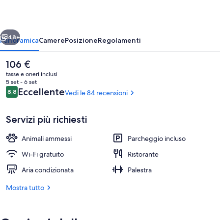
ietro
Avanti
48+
Panoramica
Camere
Posizione
Regolamenti
Il
106 €
prezzo
tasse e oneri inclusi
attuale
5 set - 6 set
è
Recensioni
Eccellente
8,8
Vedi le 84 recensioni
8,8 su 10
106 €
Servizi più richiesti
Animali ammessi
Parcheggio incluso
Minibar, una cassaforte in camera, una 
Wi-Fi gratuito
Ristorante
Aria condizionata
Palestra
Mostra tutto