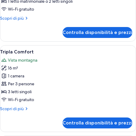
1 letto matrimoniale o 2 letti singoli
con
Wi-Fi gratuito
2
Altri
Scopri di più
letti
dettagli
singoli
per
Controlla disponibilità e prezzi
Camera
Comfort
con
Apri
Una camera d'albergo moderna con un l
5
2
Tripla Comfort
tutte
letti
Vista montagna
singoli
le
16 m²
foto
per
1 camera
Tripla
Per 3 persone
Comfort
3 letti singoli
Wi-Fi gratuito
Altri
Scopri di più
dettagli
per
Controlla disponibilità e prezzi
Tripla
Comfort