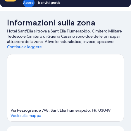
Accedi
Iscriviti gratis
Informazioni sulla zona
Hotel Sant'Elia si trova a Sant'Elia Fiumerapido. Cimitero Militare
Tedesco e Cimitero di Guerra Cassino sono due delle principali
attrazioni della zona. A livello naturalistico, invece, spiccano
Terme Varroniane e Parco nazionale d'Abruzzo, Lazio e Molise.
Continua a leggere
Museo Archeologico Nazionale "G. Carettoni" di Cassino e
Abbazia di Montecassino sono altri due luoghi da visitare
consigliati. La passione per l'outdoor ti scorre nelle vene? Allora ti
farà piacere sapere che in questa zona ci sono attività come
equitazione e gite a piedi o in bici. Puoi anche provare le
biciclette a noleggio e partire alla scoperta dei dintorni.
Vai alla
guida turistica di Sant'Elia Fiumerapido
Via Pezzogrande 798, Sant'Elia Fiumerapido, FR, 03049
Vedi sulla mappa