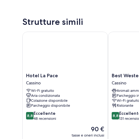
Strutture simili
Hotel La Pace
Best Western
Hotel
Best
Hotel La Pace
Best Weste
La
Western
Cassino
Cassino
Pace
Hotel
Wi-Fi gratuito
Animali amm
Cassino
Rocca
Aria condizionata
Parcheggio i
Cassino
Colazione disponibile
Wi-Fi gratuit
Parcheggio disponibile
Ristorante
8.8
8.8
Eccellente
Eccellent
8,8
8,8
su
su
48 recensioni
131 recensio
10,
10,
Il
90 €
Eccellente,
Eccellente,
prezzo
48
131
tasse e oneri inclusi
attuale