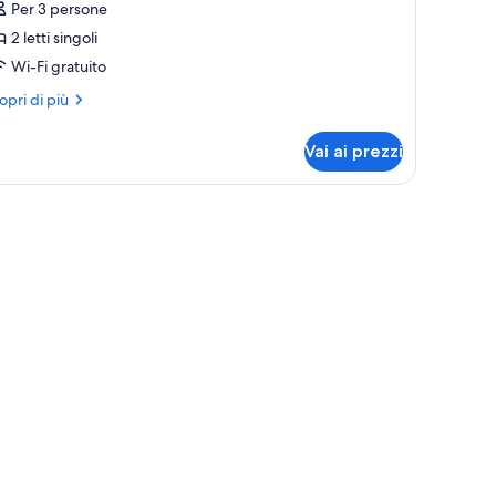
Per 3 persone
amera
2 letti singoli
oppia
Wi-Fi gratuito
on
tti
ri
opri di più
ttagli
eparati
r
Vai ai prezzi
mera
ppia
n
 con una poltrona.
ti
parati