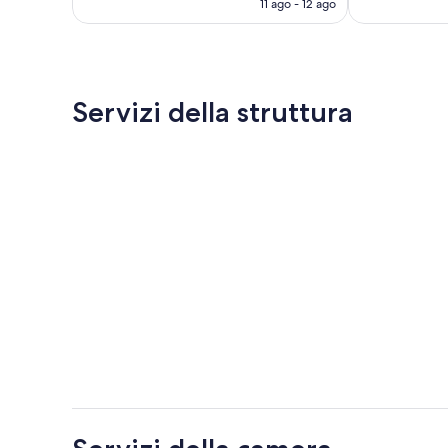
11 ago - 12 ago
recensioni
recensioni
è
90 €
Servizi della struttura