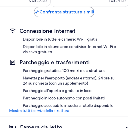
5 set - 6 set
1 set - 2 set
recensioni
è
è
101 €
108 €
Confronta strutture simili
Connessione Internet
Disponibile in tutte le camere: Wi-Fi gratis
Disponibile in alcune aree condivise: Internet Wi-Fi e
via cavo gratuito
Parcheggio e trasferimenti
Parcheggio gratuito a 100 metri dalla struttura
Navetta per l'aeroporto (andata e ritorno), 24 ore su
24 su richiesta (con un supplemento)
Parcheggio all'aperto e gratuito in loco
Parcheggio in loco autonomo con posti limitati
Parcheggio accessibile in sedia a rotelle disponibile
Mostra tutti i servizi della struttura
Camera da letto