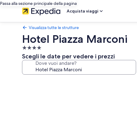
Passa alla sezione principale della pagina
Acquista viaggi
Visualizza tutte le strutture
Hotel Piazza Marconi
Struttura
a
Scegli le date per vedere i prezzi
4.0
Dove vuoi andare?
stelle
Galleria
fotografica
per
Hotel
Piazza
Marconi