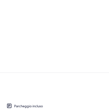
Ingresso int
Hall
Parcheggio incluso