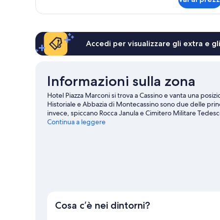
Camera
singoli
con
letto
matrimoniale
o
Accedi per visualizzare gli extra e g
2
letti
singoli
Informazioni sulla zona
Hotel Piazza Marconi si trova a Cassino e vanta una posizi
Historiale e Abbazia di Montecassino sono due delle principa
invece, spiccano Rocca Janula e Cimitero Militare Tedesco
da golf, oppure divertiti all'aria aperta con attività come 
Continua a leggere
vicinanze.
Vai alla guida turistica di Cassino
Cosa c’è nei dintorni?