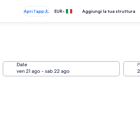
•
Apri l’app
EUR
Aggiungi la tua struttura
Date
P