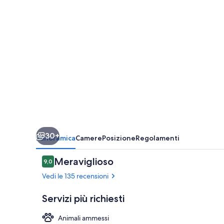
30+
Panoramica
Camere
Posizione
Regolamenti
Recensioni
Meraviglioso
9,0
9,0 su 10
Vedi le 135 recensioni
Servizi più richiesti
Animali ammessi