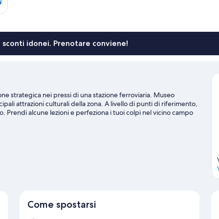
li sconti idonei. Prenotare conviene!
one strategica nei pressi di una stazione ferroviaria. Museo
li attrazioni culturali della zona. A livello di punti di riferimento,
. Prendi alcune lezioni e perfeziona i tuoi colpi nel vicino campo
mountain bike e gite a piedi o in bici, entrambe disponibili nelle
Come spostarsi