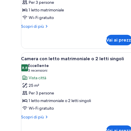
Per 3 persone
Camera
1 letto matrimoniale
matrimoniale
Wi-Fi gratuito
Altri
Scopri di più
dettagli
per
Vai ai prezz
Camera
matrimoniale
Apri
Una camera d'albergo con un le
2
Camera con letto matrimoniale o 2 letti singoli
tutte
Eccellente
le
8,8
8,8 su 10
(3
3 recensioni
foto
recensioni)
Vista città
per
25 m²
Camera
Per 3 persone
con
1 letto matrimoniale o 2 letti singoli
letto
Wi-Fi gratuito
matrimoniale
o
Altri
Scopri di più
2
dettagli
per
letti
Vai ai prezz