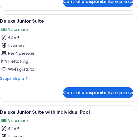
Controlla disponibilità e prezzi
privata,
Villa,
2
vista
camere
Apri
Una camera d'albergo con un divano, 
mare
6
da
Deluxe Junior Suite
tutte
letto,
Vista mare
piscina
le
privata,
42 m²
foto
vista
per
1 camera
mare
Deluxe
Per 4 persone
Junior
1 letto king
Suite
Wi-Fi gratuito
Altri
Scopri di più
dettagli
per
Controlla disponibilità e prezzi
Deluxe
Junior
Suite
Apri
Una piscina a sfioro con vista sul mar
8
Deluxe Junior Suite with Individual Pool
tutte
Vista mare
le
42 m²
foto
per
1 camera