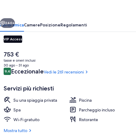
ietro
Avanti
240+
Panoramica
Camere
Posizione
Regolamenti
VIP Access
Il
753 €
prezzo
tasse e oneri inclusi
attuale
30 ago - 31 ago
è
Recensioni
Eccezionale
9,4
Vedi le 261 recensioni
9,4 su 10
753 €
Servizi più richiesti
Piscina coperta, piscina all'aperto, omb
Su una spiaggia privata
Piscina
Spa
Parcheggio incluso
Wi-Fi gratuito
Ristorante
Mostra tutto