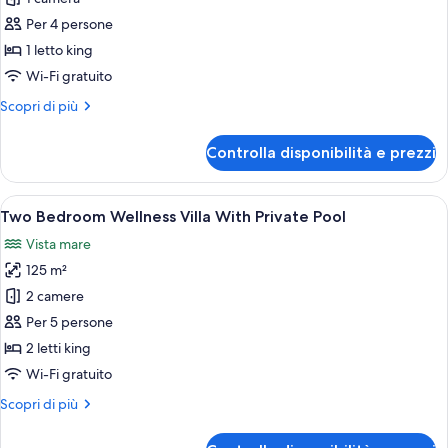
Deluxe
Per 4 persone
Junior
1 letto king
Suite
Wi-Fi gratuito
with
Altri
Scopri di più
Individual
dettagli
Pool
per
Controlla disponibilità e prezzi
Deluxe
Junior
Suite
Apri
Un soggiorno moderno con un tavolino 
16
with
Two Bedroom Wellness Villa With Private Pool
tutte
Individual
Vista mare
Pool
le
125 m²
foto
per
2 camere
Two
Per 5 persone
Bedroom
2 letti king
Wellness
Wi-Fi gratuito
Villa
Altri
Scopri di più
With
dettagli
Private
per