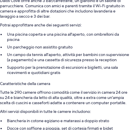
Daios Cove offre anche 3 bar/caffetterie, un giardino e un salone di
parrucchiere. Comunica con amici e parenti tramite il Wi-Fi gratuito in
camera e approfitta di altre dotazioni che includono lavanderia e
lavaggio a secco e 3 dei bar.
Potrai approfittare anche dei seguenti servizi:
Una piscina coperta e una piscina all'aperto, con ombrelloni da
piscina
Un parcheggio non assistito gratuito
Un campo da tennis all'aperto, attività per bambini con supervisione
(a pagamento) e una cassetta di sicurezza presso la reception
Supporto per la prenotazione di escursioni e biglietti, una sala
ricevimenti e quotidiani gratis
Caratteristiche della camera
Tutte le 290 camere offrono comodità come il servizio in camera 24 ore
su 24 e biancheria da letto di alta qualità, oltre a extra come un'ampia
scelta di cuscini e casseforti adatte a contenere un computer portatile.
Altri servizi disponibili in tutte le camere includono:
Biancheria in cotone egiziano e materassi a doppio strato
Docce con soffione a pioggia, set di cortesia firmati e bidet