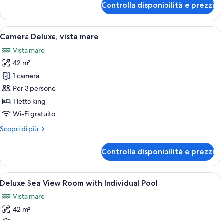
Controlla disponibilità e prezzi
Daios
Mansion
Apri
Una camera d'albergo moderna con un gr
6
Camera Deluxe, vista mare
tutte
Vista mare
le
42 m²
foto
per
1 camera
Camera
Per 3 persone
Deluxe,
1 letto king
vista
Wi-Fi gratuito
mare
Altri
Scopri di più
dettagli
per
Controlla disponibilità e prezzi
Camera
Deluxe,
vista
Apri
Una camera d'albergo moderna con un gr
9
mare
Deluxe Sea View Room with Individual Pool
tutte
Vista mare
le
42 m²
foto