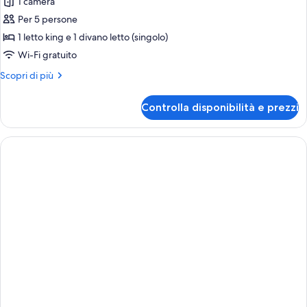
per
1 camera
Villa,
Per 5 persone
1
1 letto king e 1 divano letto (singolo)
camera
Wi-Fi gratuito
da
Altri
Scopri di più
letto,
dettagli
vista
per
Controlla disponibilità e prezzi
oceano
Villa,
1
camera
da
letto,
vista
oceano