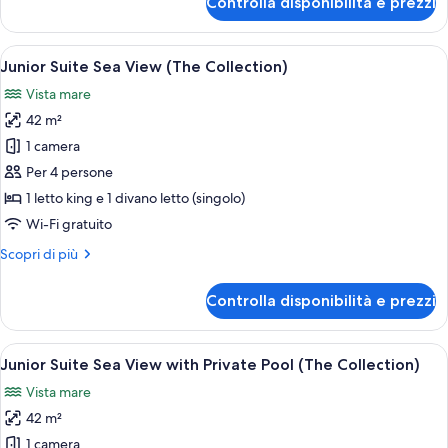
Controlla disponibilità e prezzi
Pool
Two
Bedroom
Wellness
Apri
Zona relax esterna moderna con divano
15
Villa
Junior Suite Sea View (The Collection)
tutte
With
Vista mare
Private
le
Pool
42 m²
foto
per
1 camera
Junior
Per 4 persone
Suite
1 letto king e 1 divano letto (singolo)
Sea
Wi-Fi gratuito
View
Altri
Scopri di più
(The
dettagli
Collection)
per
Controlla disponibilità e prezzi
Junior
Suite
Sea
Apri
Camera d'hotel moderna con un letto g
16
View
Junior Suite Sea View with Private Pool (The Collection)
tutte
(The
Vista mare
Collection)
le
42 m²
foto
per
1 camera