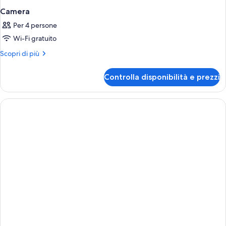
Camera
Per 4 persone
Wi-Fi gratuito
Altri
Scopri di più
dettagli
per
Controlla disponibilità e prezzi
Camera