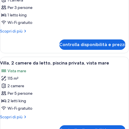
per
1 camera
Premium
Per 3 persone
Junior
1 letto king
Suite
Wi-Fi gratuito
with
Altri
Scopri di più
Private
dettagli
Pool
per
Controlla disponibilità e prezzi
Premium
Junior
Suite
Apri
Una camera moderna con un tavolo in ve
20
with
Villa, 2 camere da letto, piscina privata, vista mare
tutte
Private
Vista mare
Pool
le
115 m²
foto
per
2 camere
Villa,
Per 5 persone
2
2 letti king
camere
Wi-Fi gratuito
da
Altri
Scopri di più
letto,
dettagli
piscina
per