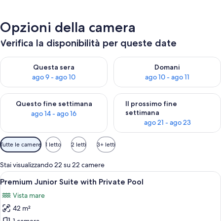
Opzioni della camera
Verifica la disponibilità per queste date
Verifica la disponibilità per questa sera, ago 9 - ago 10
Verifica la disponibilità per d
Questa sera
Domani
ago 9 - ago 10
ago 10 - ago 11
Verifica la disponibilità per questo fine settimana, ago 14 - ag
Verifica la disponibilità per i
Questo fine settimana
Il prossimo fine
settimana
ago 14 - ago 16
ago 21 - ago 23
Filtri
Tutte le camere
1 letto
2 letti
3+ letti
disponibili
per
Stai visualizzando 22 su 22 camere
le
Apri
Una camera d'albergo con un divano, 
6
Premium Junior Suite with Private Pool
camere
tutte
Vista mare
le
42 m²
foto