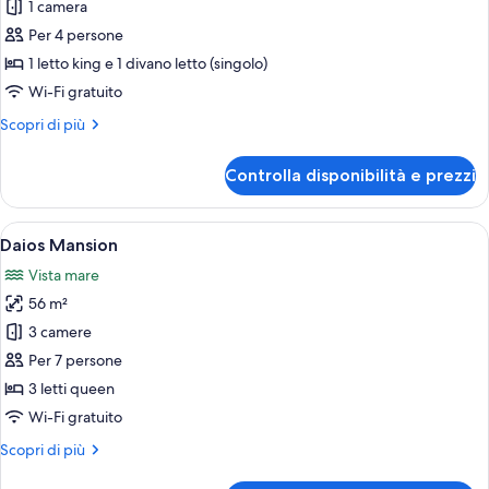
View
1 camera
foto
with
per
Per 4 persone
Private
Junior
pool
1 letto king e 1 divano letto (singolo)
Suite
Wi-Fi gratuito
Sea
Altri
Scopri di più
View
dettagli
with
per
Controlla disponibilità e prezzi
Junior
Private
Suite
Pool
Sea
Apri
Daios Mansion | Piantina
(The
18
View
Daios Mansion
tutte
Collection)
with
Vista mare
Private
le
Pool
56 m²
foto
(The
per
3 camere
Collection)
Daios
Per 7 persone
Mansion
3 letti queen
Wi-Fi gratuito
Altri
Scopri di più
dettagli
per