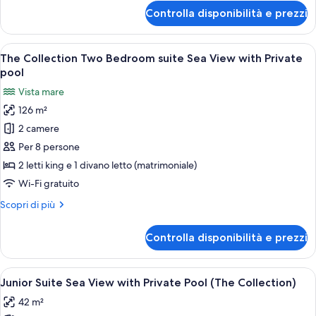
Suite
per
Controlla disponibilità e prezzi
Sea
The
Collection
View
Premium
Apri
Una casa moderna con facciata in pietra
49
One
The Collection Two Bedroom suite Sea View with Private
tutte
Bedroom
pool
Suite
le
Vista mare
Sea
foto
View
126 m²
per
2 camere
The
Collection
Per 8 persone
Two
2 letti king e 1 divano letto (matrimoniale)
Bedroom
Wi-Fi gratuito
suite
Altri
Scopri di più
Sea
dettagli
View
per
Controlla disponibilità e prezzi
The
with
Collection
Private
Two
Apri
Una camera d'albergo moderna con un 
pool
12
Bedroom
Junior Suite Sea View with Private Pool (The Collection)
tutte
suite
42 m²
Sea
le