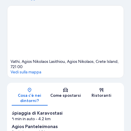
Rapimento di Europa e Sito Archeologico di Gournia. Scopri le
divertenti discipline sportive della zona, tra cui snorkeling e
pesca, oppure vivi grandi avventure all'aria aperta con attività
come equitazione e gite a piedi o in bici.
Vai alla guida turistica di
Agios Nikolaos
Mostra altri resort a Agios Nikolaos
Vathi, Agios Nikolaos Lasithiou, Agios Nikolaos, Crete Island,
721 00
Vedi sulla mappa
Mappa
Cosa c’è nei
Come spostarsi
Ristoranti
dintorni?
Spiaggia di Karavostasi
6 min in auto
- 4.2 km
Agios Panteleímonas