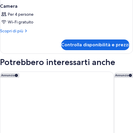
Camera
Per 4 persone
Wi-Fi gratuito
Altri
Scopri di più
dettagli
per
Controlla disponibilità e prezzi
Camera
Potrebbero interessarti anche
Domes of Elounda, Autograph Collection
Ella Rocr
Annuncio
Annuncio