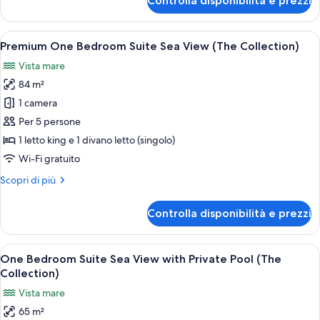
Controlla disponibilità e prezzi
Collection)
One
Bedroom
Suite
Apri
Un soggiorno moderno con un divano, d
19
Sea
Premium One Bedroom Suite Sea View (The Collection)
tutte
View
Vista mare
(The
le
Collection)
84 m²
foto
per
1 camera
Premium
Per 5 persone
One
1 letto king e 1 divano letto (singolo)
Bedroom
Wi-Fi gratuito
Suite
Altri
Scopri di più
Sea
dettagli
View
per
Controlla disponibilità e prezzi
(The
Premium
One
Collection)
Bedroom
Apri
Vista aerea di una moderna area piscina
26
Suite
One Bedroom Suite Sea View with Private Pool (The
tutte
Sea
Collection)
View
le
Vista mare
(The
foto
Collection)
65 m²
per