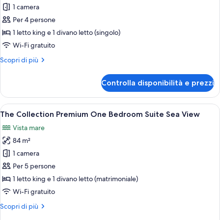
1 camera
One
Bedroom
Per 4 persone
Suite
1 letto king e 1 divano letto (singolo)
Sea
Wi-Fi gratuito
View
Altri
Scopri di più
with
dettagli
Private
per
Controlla disponibilità e prezzi
One
Pool
Bedroom
(The
Suite
Apri
Vista della piscina che si affaccia su u
Collection)
37
Sea
The Collection Premium One Bedroom Suite Sea View
tutte
View
Vista mare
with
le
Private
84 m²
foto
Pool
per
1 camera
(The
The
Collection)
Per 5 persone
Collection
1 letto king e 1 divano letto (matrimoniale)
Premium
Wi-Fi gratuito
One
Altri
Scopri di più
Bedroom
dettagli