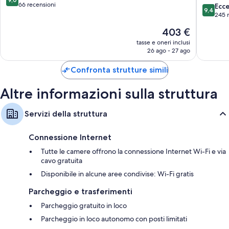
of
su
66 recensioni
9.4
Ecc
9,4
Design
10,
su
245 
Hotels
Meraviglioso,
10,
Il
403 €
Agios
66
Eccezion
prezzo
Nikolaos
recensioni
245
tasse e oneri inclusi
attuale
26 ago - 27 ago
recensio
è
403 €
Confronta strutture simili
Altre informazioni sulla struttura
Servizi della struttura
Connessione Internet
Tutte le camere offrono la connessione Internet Wi-Fi e via
cavo gratuita
Disponibile in alcune aree condivise: Wi-Fi gratis
Parcheggio e trasferimenti
Parcheggio gratuito in loco
Parcheggio in loco autonomo con posti limitati