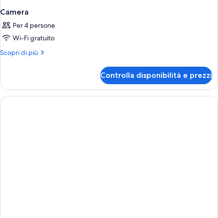
Camera
Per 4 persone
Wi-Fi gratuito
Altri
Scopri di più
dettagli
per
Controlla disponibilità e prezzi
Camera