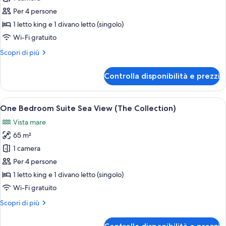
Junior
Per 4 persone
Suite
1 letto king e 1 divano letto (singolo)
Sea
Wi-Fi gratuito
View
Altri
Scopri di più
with
dettagli
Private
per
Controlla disponibilità e prezzi
Pool
Junior
Suite
(The
Sea
Apri
Una camera d'albergo moderna con un l
Collection)
22
View
One Bedroom Suite Sea View (The Collection)
tutte
with
Vista mare
Private
le
Pool
65 m²
foto
(The
per
1 camera
Collection)
One
Per 4 persone
Bedroom
1 letto king e 1 divano letto (singolo)
Suite
Wi-Fi gratuito
Sea
Altri
Scopri di più
View
dettagli
(The
per