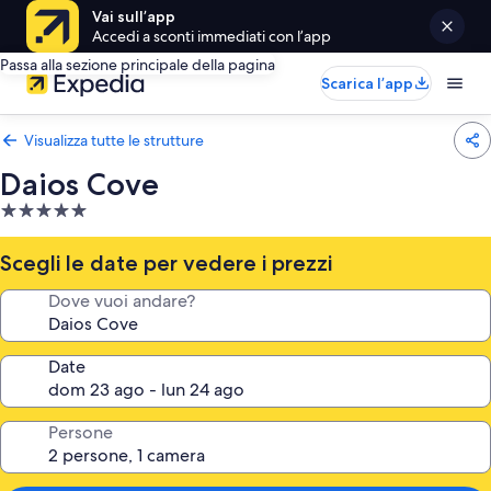
Vai sull’app
Accedi a sconti immediati con l’app
Passa alla sezione principale della pagina
Scarica l’app
Visualizza tutte le strutture
Daios Cove
Struttura
a
5.0
Scegli le date per vedere i prezzi
stelle
Dove vuoi andare?
Date
Persone