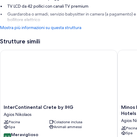
TV LCD da 42 pollici con canali TV premium
Guardaroba o armadi, servizio babysitter in camera (a pagamento) e
bollitore elettrico
Mostra più informazioni su questa struttura
Strutture simili
InterContinental Crete by IHG
Minos Be
InterContinental
Minos
InterContinental Crete by IHG
Minos 
Crete
Beach
Hotels
Agios Nikolaos
by
Art
Agios Ni
Piscina
Colazione inclusa
IHG
Hotel,
Spa
Animali ammessi
Agios
a
Piscin
Spa
Nikolaos
Membe
9.0
Meraviglioso
9,0