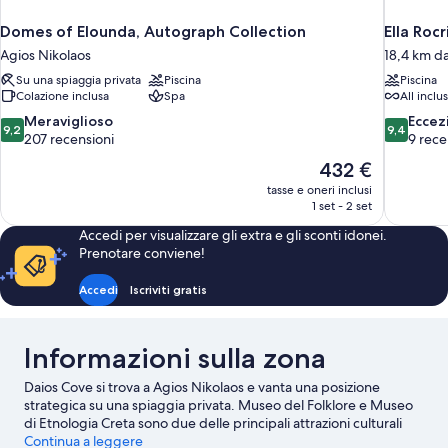
Domes of Elounda, Autograph Collection
Ella Rocr
Agios Nikolaos
18,4 km da
Su una spiaggia privata
Piscina
Piscina
Colazione inclusa
Spa
All inclu
9.2
9.4
Meraviglioso
Eccez
9,2
9,4
su
su
207 recensioni
9 rece
10,
10,
Il
432 €
Meraviglioso,
Eccezional
prezzo
tasse e oneri inclusi
207
9
attuale
1 set - 2 set
recensioni
recensioni
è
Accedi per visualizzare gli extra e gli sconti idonei.
432 €
Prenotare conviene!
Accedi
Iscriviti gratis
Informazioni sulla zona
Daios Cove si trova a Agios Nikolaos e vanta una posizione
strategica su una spiaggia privata. Museo del Folklore e Museo
di Etnologia Creta sono due delle principali attrazioni culturali
della zona. A livello di punti di riferimento, invece, spiccano
Continua a leggere