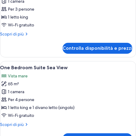
per
1 camera
Deluxe
Per 3 persone
Sea
1 letto king
View
Wi-Fi gratuito
Room
Altri
Scopri di più
with
dettagli
Individual
per
Controlla disponibilità e prezzi
Pool
Deluxe
Sea
View
Apri
Una moderna camera d'albergo con divan
7
Room
One Bedroom Suite Sea View
tutte
with
Vista mare
Individual
le
Pool
65 m²
foto
per
1 camera
One
Per 4 persone
Bedroom
1 letto king e 1 divano letto (singolo)
Suite
Wi-Fi gratuito
Sea
Altri
Scopri di più
View
dettagli
per