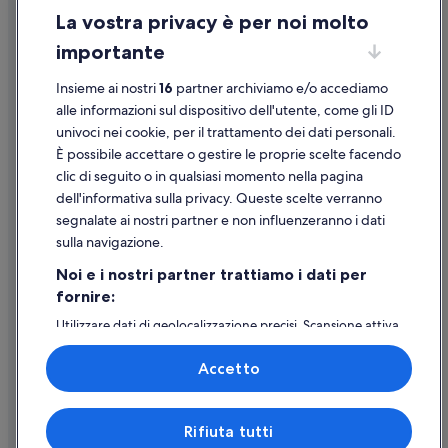
Piazza della Scala: hotel nelle vicinanze
La vostra privacy è per noi molto
Informazioni legali/Contatti
Museo Poldi Pezzoli: hotel nelle vicinanze
importante
Linee guida sui contenuti e segnalazione dei contenuti
Museo Teatrale alla Scala: hotel nelle vicinanze
Insieme ai nostri
16
partner archiviamo e/o accediamo
Galleria Vittorio Emanuele II: hotel nelle vicinanze
Supporto
alle informazioni sul dispositivo dell'utente, come gli ID
La Rinascente: hotel nelle vicinanze
univoci nei cookie, per il trattamento dei dati personali.
Assistenza clienti
È possibile accettare o gestire le proprie scelte facendo
Contattaci
clic di seguito o in qualsiasi momento nella pagina
dell'informativa sulla privacy. Queste scelte verranno
Come cancellare un volo
segnalate ai nostri partner e non influenzeranno i dati
Come modificare la prenotazione di un hotel o una casa vacanze
sulla navigazione.
Tempistiche per i rimborsi
Noi e i nostri partner trattiamo i dati per
fornire:
Utilizzare un coupon Expedia
Utilizzare dati di geolocalizzazione precisi. Scansione attiva
Documenti per i viaggi internazionali
delle caratteristiche del dispositivo ai fini
dell’identificazione. Archiviare informazioni su dispositivo
Accetto
e/o accedervi. Pubblicità e contenuti personalizzati,
misurazione delle prestazioni dei contenuti e degli
annunci, ricerche sul pubblico, sviluppo di servizi.
Expedia, Inc. non è responsabile dei contenuti di siti esterni.
Rifiuta tutti
Elenco dei partner (fornitori)
© 2026 Expedia, Inc., una società di Expedia Group. Tutti i diritti riservati.