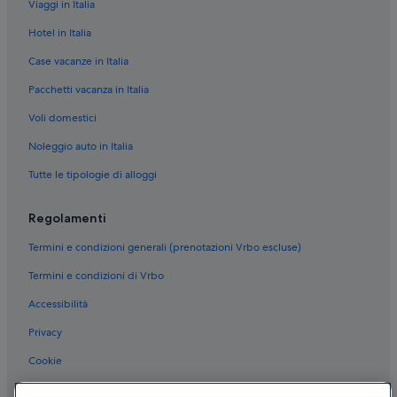
Viaggi in Italia
Lombardia: Boutique hotel
Hotel in Italia
Milano: hotel a 3 stelle
Case vacanze in Italia
Centro di Milano: hotel a 4 stelle
Pacchetti vacanza in Italia
Centro di Milano: hotel a 3 stelle
Voli domestici
Centro di Milano: hotel a 5 stelle
Noleggio auto in Italia
Brera: hotel a 3 stelle
Tutte le tipologie di alloggi
Policlinico di Milano: hotel nelle vicinanze
Centro di Milano: hotel
Regolamenti
Milano: hotel
Termini e condizioni generali (prenotazioni Vrbo escluse)
Stazione centrale di Milano: hotel nelle vicinanze
Termini e condizioni di Vrbo
Palazzo Reale di Milano: hotel nelle vicinanze
Accessibilità
Piazza dei Mercanti: hotel nelle vicinanze
Privacy
Battistero di Milano: hotel nelle vicinanze
Cookie
Lombardia: hotel
Condizioni per l'utilizzo