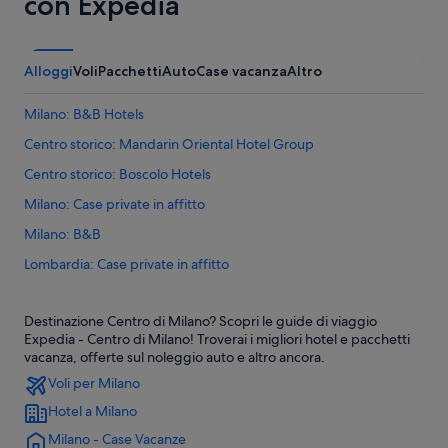
con Expedia
Alloggi
Voli
Pacchetti
Auto
Case vacanza
Altro
Milano: B&B Hotels
Centro storico: Mandarin Oriental Hotel Group
Centro storico: Boscolo Hotels
Milano: Case private in affitto
Milano: B&B
Lombardia: Case private in affitto
Lombardia: Castelli
Destinazione Centro di Milano? Scopri le guide di viaggio
Lombardia: Chalet
Expedia - Centro di Milano! Troverai i migliori hotel e pacchetti
Lombardia: Appartamenti
vacanza, offerte sul noleggio auto e altro ancora.
Voli per Milano
Lombardia: Baite
Hotel a Milano
Lombardia: Aparthotel
Milano - Case Vacanze
Lombardia: Case sull'albero