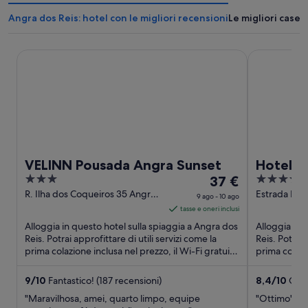
Angra dos Reis: hotel con le migliori recensioni
Le migliori case 
VELINN Pousada Angra Sunset
Hotel Nacio
VELINN Pousada Angra Sunset
Hotel N
3
Il
4
37 €
Reis
out
prezzo
out
R. Ilha dos Coqueiros 35 Angra
Estrada Do 
9 ago - 10 ago
dos Reis RJ
Reis Rio de 
of
è
of
tasse e oneri inclusi
5
37 €
5
Alloggia in questo hotel sulla spiaggia a Angra dos
Alloggia in 
a
Reis. Potrai approfittare di utili servizi come la
Reis. Potrai 
prima colazione inclusa nel prezzo, il Wi-Fi gratuito
notte
prima colazi
...
e ...
nel
periodo
9
/
10
Fantastico! (187 recensioni)
8,4
/
10
Otti
9
"Maravilhosa, amei, quarto limpo, equipe
"Ottimo"