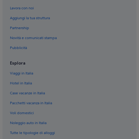
Angra dos Reis: Hotel all inclusive
Lavora con noi
Isola delle Palme: Resort con appartamenti
Aggiungi la tua struttura
Ilha Grande: Ostelli
Partnership
Ilha Grande: Inn
Novità e comunicati stampa
Angra dos Reis: Case private in affitto
Pubblicità
Angra dos Reis: Aparthotel
Angra dos Reis: Resort
Esplora
Angra dos Reis: Pousada
Viaggi in Italia
Angra dos Reis: Appartamenti
Hotel in Italia
Angra dos Reis: B&B
Case vacanze in Italia
Angra dos Reis: Ostelli
Pacchetti vacanza in Italia
Porto Frade: Guest house
Voli domestici
Noleggio auto in Italia
Tutte le tipologie di alloggi