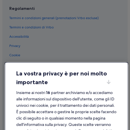
Regolamenti
Termini e condizioni generali (prenotazioni Vrbo escluse)
Termini e condizioni di Vrbo
Accessibilità
Privacy
Cookie
Condizioni per l'utilizzo
La vostra privacy è per noi molto
Informazioni legali/Contatti
importante
Linee guida sui contenuti e segnalazione dei contenuti
Insieme ai nostri
16
partner archiviamo e/o accediamo
Supporto
alle informazioni sul dispositivo dell'utente, come gli ID
univoci nei cookie, per il trattamento dei dati personali.
Assistenza clienti
È possibile accettare o gestire le proprie scelte facendo
Contattaci
clic di seguito o in qualsiasi momento nella pagina
dell'informativa sulla privacy. Queste scelte verranno
Come cancellare un volo