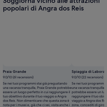
Soggiorna vicino alle attrazioni
per
dos
a
stasera,
Reis
Angra
popolari di Angra dos Reis
8
per
dos
ago
domani
Reis
-
notte,
per
9
9
il
ago
ago
prossimo
-
weekend,
10
14
ago
ago
-
16
ago
Praia Grande
Spiaggia di Laborat
9.0/10 (61 recensioni)
9.0/10 (22 recensioni)
Se nei tuoi programmi stai già pregustando
Se nei tuoi programmi s
una vacanza tranquilla, Praia Grande potrebbe
una vacanza tranquilla, 
essere un luogo perfetto in cui raggiungere il
potrebbe essere un luog
tuo obiettivo durante il tuo viaggio a Angra
raggiungere il tuo obiet
dos Reis. Non dimenticare che questa zona è
viaggio a Angra dos Rei
nota per i musei e, già che ci sei, visita anche i
zona, concediti di gironz