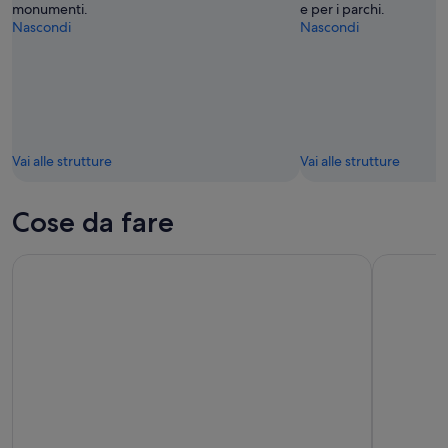
monumenti.
e per i parchi.
Nascondi
Nascondi
Vai alle strutture
Vai alle strutture
Cose da fare
Escursione di un'intera giornata ad Angra dos Reis e Ilha Gr
Tour di An