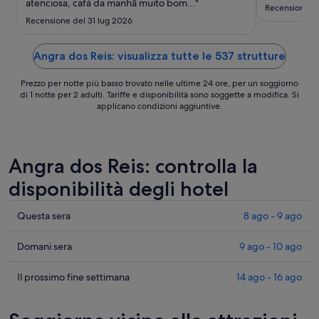
ago
atenciosa, cafá da manhã muito bom..."
Recensione d
-
Recensione del 31 lug 2026
10
ago
Angra dos Reis: visualizza tutte le 537 strutture
Prezzo per notte più basso trovato nelle ultime 24 ore, per un soggiorno
di 1 notte per 2 adulti. Tariffe e disponibilità sono soggette a modifica. Si
applicano condizioni aggiuntive.
Angra dos Reis: controlla la
disponibilità degli hotel
Cerca
Questa sera
8 ago - 9 ago
i
prezzi
Cerca
Domani sera
9 ago - 10 ago
a
i
Angra
prezzi
Cerca
Il prossimo fine settimana
14 ago - 16 ago
dos
a
i
Reis
Angra
prezzi