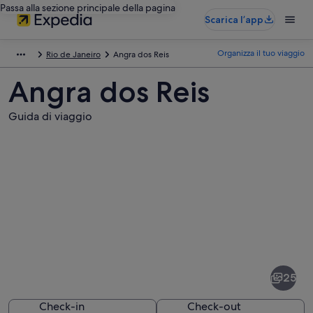
Passa alla sezione principale della pagina
Scarica l’app
Organizza il tuo viaggio
Rio de Janeiro
Angra dos Reis
Angra dos Reis
Guida di viaggio
Foto
di
Angra
25
dos
Reis
Check-in
Check-out