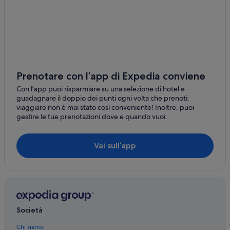
Spiaggia di Jardim: hotel
Vila do Abraão: hotel
Isola di Gipoia: Hotel economici
Ilha Grande: Hotel con bar
Ilha Grande: Hotel sulla spiaggia
Prenotare con l’app di Expedia conviene
Ilha Grande: Hotel con Wi-Fi
Con l’app puoi risparmiare su una selezione di hotel e
guadagnare il doppio dei punti ogni volta che prenoti:
Ilha Grande: Boutique hotel
viaggiare non è mai stato così conveniente! Inoltre, puoi
gestire le tue prenotazioni dove e quando vuoi.
Ilha Grande: Resort e hotel con spa
Ilha Grande: Hotel di lusso
Vai sull’app
Angra dos Reis: Hotel sulla spiaggia
Angra dos Reis: Hotel per famiglie
Angra dos Reis: Hotel con animali ammessi
Angra dos Reis: Hotel con bar
Società
Angra dos Reis: Hotel con piscina
Angra dos Reis: Resort e hotel con spa
Chi siamo