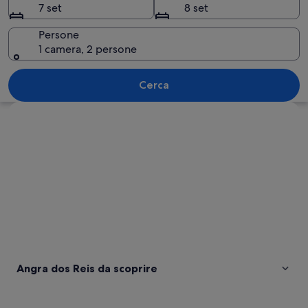
7 set
8 set
Persone
1 camera, 2 persone
Una barca su acque calme, cielo al tra
Cerca
Guarda la mappa
Angra dos Reis da scoprire