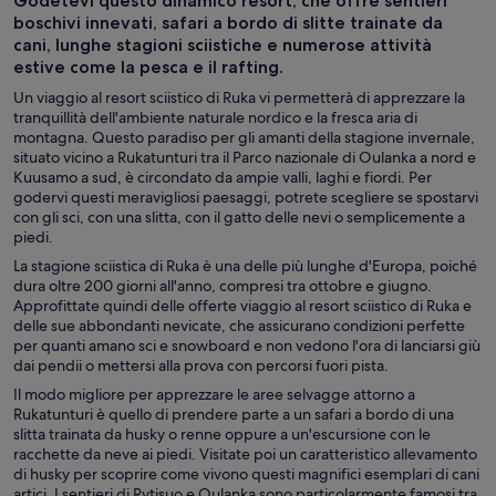
Godetevi questo dinamico resort, che offre sentieri
all’aperto
boschivi innevati, safari a bordo di slitte trainate da
cani, lunghe stagioni sciistiche e numerose attività
estive come la pesca e il rafting.
Un viaggio al resort sciistico di Ruka vi permetterà di apprezzare la
tranquillità dell'ambiente naturale nordico e la fresca aria di
montagna. Questo paradiso per gli amanti della stagione invernale,
situato vicino a Rukatunturi tra il Parco nazionale di Oulanka a nord e
Kuusamo a sud, è circondato da ampie valli, laghi e fiordi. Per
godervi questi meravigliosi paesaggi, potrete scegliere se spostarvi
con gli sci, con una slitta, con il gatto delle nevi o semplicemente a
piedi.
La stagione sciistica di Ruka è una delle più lunghe d'Europa, poiché
dura oltre 200 giorni all'anno, compresi tra ottobre e giugno.
Approfittate quindi delle offerte viaggio al resort sciistico di Ruka e
delle sue abbondanti nevicate, che assicurano condizioni perfette
per quanti amano sci e snowboard e non vedono l'ora di lanciarsi giù
dai pendii o mettersi alla prova con percorsi fuori pista.
Il modo migliore per apprezzare le aree selvagge attorno a
Rukatunturi è quello di prendere parte a un safari a bordo di una
slitta trainata da husky o renne oppure a un'escursione con le
racchette da neve ai piedi. Visitate poi un caratteristico allevamento
di husky per scoprire come vivono questi magnifici esemplari di cani
artici. I sentieri di Rytisuo e Oulanka sono particolarmente famosi tra