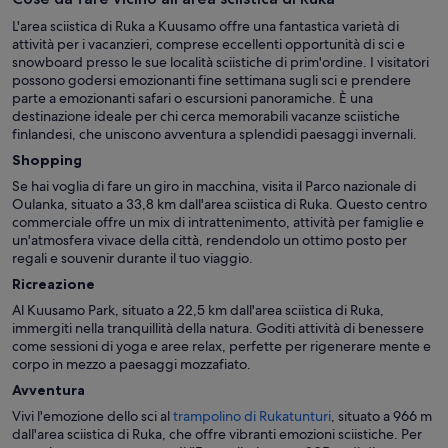
L'area sciistica di Ruka a Kuusamo offre una fantastica varietà di
attività per i vacanzieri, comprese eccellenti opportunità di sci e
snowboard presso le sue località sciistiche di prim'ordine. I visitatori
possono godersi emozionanti fine settimana sugli sci e prendere
parte a emozionanti safari o escursioni panoramiche. È una
destinazione ideale per chi cerca memorabili vacanze sciistiche
finlandesi, che uniscono avventura a splendidi paesaggi invernali.
Shopping
Se hai voglia di fare un giro in macchina, visita il Parco nazionale di
Oulanka, situato a 33,8 km dall'area sciistica di Ruka. Questo centro
commerciale offre un mix di intrattenimento, attività per famiglie e
un'atmosfera vivace della città, rendendolo un ottimo posto per
regali e souvenir durante il tuo viaggio.
Ricreazione
Al Kuusamo Park, situato a 22,5 km dall'area sciistica di Ruka,
immergiti nella tranquillità della natura. Goditi attività di benessere
come sessioni di yoga e aree relax, perfette per rigenerare mente e
corpo in mezzo a paesaggi mozzafiato.
Avventura
Vivi l'emozione dello sci al
trampolino di Rukatunturi
, situato a 966 m
dall'area sciistica di Ruka, che offre vibranti emozioni sciistiche. Per