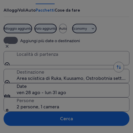
di
Ruka
Alloggi
Voli
Auto
Pacchetti
Cose da fare
Alloggio aggiunto
Volo aggiunto
Auto
Economy
Una persona con un giubbotto rosso pa
Aggiungi più date o destinazioni
Località di partenza
Destinazione
Area sciistica di Ruka, Kuusamo, Ostrobotnia settentri
Date
ven 28 ago - lun 31 ago
Persone
2 persone, 1 camera
Cerca
Guarda la mappa