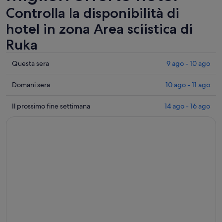
Controlla la disponibilità di
hotel in zona Area sciistica di
Ruka
Controlla
Questa sera
9 ago - 10 ago
i
prezzi
Controlla
Domani sera
10 ago - 11 ago
vicino
i
a
prezzi
Controlla
Il prossimo fine settimana
14 ago - 16 ago
Area
vicino
i
sciistica
a
prezzi
di
Area
vicino
Ruka
sciistica
a
per
di
Area
questa
Ruka
sciistica
sera,
per
di
9
domani
Ruka
ago
sera,
per
-
10
il
10
ago
prossimo