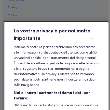
Privacy
Cookie
Condizioni per l'utilizzo
La vostra privacy è per noi molto
Informazioni legali/Contatti
importante
Linee guida sui contenuti e segnalazione dei contenuti
Insieme ai nostri
16
partner archiviamo e/o accediamo
Supporto
alle informazioni sul dispositivo dell'utente, come gli ID
univoci nei cookie, per il trattamento dei dati personali.
Assistenza clienti
È possibile accettare o gestire le proprie scelte facendo
Contattaci
clic di seguito o in qualsiasi momento nella pagina
dell'informativa sulla privacy. Queste scelte verranno
Come cancellare un volo
segnalate ai nostri partner e non influenzeranno i dati
Come modificare la prenotazione di un hotel o una casa vacanze
sulla navigazione.
Tempistiche per i rimborsi
Noi e i nostri partner trattiamo i dati per
fornire:
Utilizzare un coupon Expedia
Utilizzare dati di geolocalizzazione precisi. Scansione attiva
Documenti per i viaggi internazionali
delle caratteristiche del dispositivo ai fini