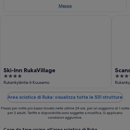
ago
-
weekend,
Mappa
11
14
ago
ago
Ski-Inn RukaVillage
Scandic 
-
16
ago
Ski-Inn RukaVillage
Scand
4
3.5
out
out
Rukankyläntie 6 Kuusamo
Rukanky
of
of
5
5
Area sciistica di Ruka: visualizza tutte le 531 strutture
Prezzo per notte più basso trovato nelle ultime 24 ore, per un soggiorno di 1 notte
per 2 adulti. Tariffe e disponibilità sono soggette a modifica. Si applicano
condizioni aggiuntive.
Cose da fare vicino all'area sciistica di Ruka