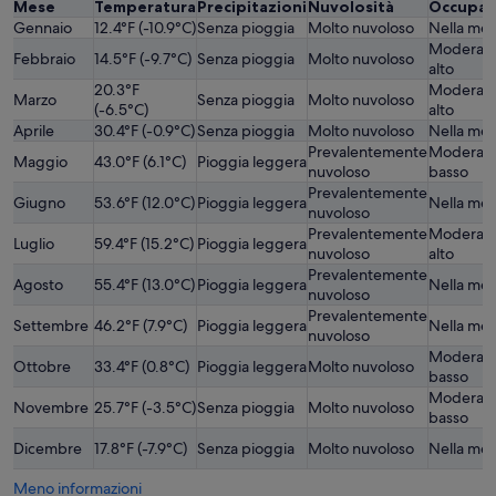
Mese
Temperatura
Precipitazioni
Nuvolosità
Occupaz
Gennaio
12.4°F (-10.9°C)
Senza pioggia
Molto nuvoloso
Nella med
Moderat
Febbraio
14.5°F (-9.7°C)
Senza pioggia
Molto nuvoloso
alto
20.3°F
Moderat
Marzo
Senza pioggia
Molto nuvoloso
(-6.5°C)
alto
Aprile
30.4°F (-0.9°C)
Senza pioggia
Molto nuvoloso
Nella med
Prevalentemente
Moderat
Maggio
43.0°F (6.1°C)
Pioggia leggera
nuvoloso
basso
Prevalentemente
Giugno
53.6°F (12.0°C)
Pioggia leggera
Nella med
nuvoloso
Prevalentemente
Moderat
Luglio
59.4°F (15.2°C)
Pioggia leggera
nuvoloso
alto
Prevalentemente
Agosto
55.4°F (13.0°C)
Pioggia leggera
Nella med
nuvoloso
Prevalentemente
Settembre
46.2°F (7.9°C)
Pioggia leggera
Nella med
nuvoloso
Moderat
Ottobre
33.4°F (0.8°C)
Pioggia leggera
Molto nuvoloso
basso
Moderat
Novembre
25.7°F (-3.5°C)
Senza pioggia
Molto nuvoloso
basso
Dicembre
17.8°F (-7.9°C)
Senza pioggia
Molto nuvoloso
Nella med
Meno informazioni