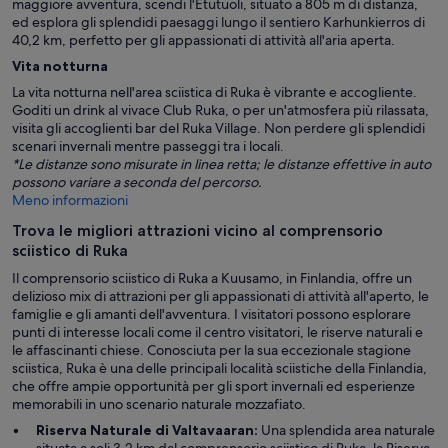
maggiore avventura, scendi l'Etutuoli, situato a 805 m di distanza,
ed esplora gli splendidi paesaggi lungo il sentiero Karhunkierros di
40,2 km, perfetto per gli appassionati di attività all'aria aperta.
Vita notturna
La vita notturna nell'area sciistica di Ruka è vibrante e accogliente.
Goditi un drink al vivace Club Ruka, o per un'atmosfera più rilassata,
visita gli accoglienti bar del Ruka Village. Non perdere gli splendidi
scenari invernali mentre passeggi tra i locali.
*Le distanze sono misurate in linea retta; le distanze effettive in auto
possono variare a seconda del percorso.
Meno informazioni
Trova le migliori attrazioni vicino al comprensorio
sciistico di Ruka
Il comprensorio sciistico di Ruka a Kuusamo, in Finlandia, offre un
delizioso mix di attrazioni per gli appassionati di attività all'aperto, le
famiglie e gli amanti dell'avventura. I visitatori possono esplorare
punti di interesse locali come il centro visitatori, le riserve naturali e
le affascinanti chiese. Conosciuta per la sua eccezionale stagione
sciistica, Ruka è una delle principali località sciistiche della Finlandia,
che offre ampie opportunità per gli sport invernali ed esperienze
memorabili in uno scenario naturale mozzafiato.
Riserva Naturale di Valtavaaran:
Una splendida area naturale
situata a soli 3,2 km dal comprensorio sciistico di Ruka, la Riserva