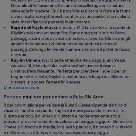
Naturale di Valtavaaran offre una tranquilla fuga nella natura
selvaggia finlandese. Qui è possibile esplorare la flora e la fauna
diversificate, con pittoreschi sentieri escursionistici che rivelano
viste mozzafiato sul paesaggio circostante.
Rapide di Käylänkoski:
Situate a 14,5 km da Ruka, le rapide di
Käylänkoski sono un magnifico fiume noto per la sua bellezza
paesaggistica e la sua vivace atmosfera all'aperto. Ideale per gli
amanti della natura, i visitatori possono godersi piacevoli
passeggiate lungo le rive del fiume e ammirare il potente flusso
d'acqua.
Käylän Uimaranta:
Questa affascinante spiaggia, anch'essa
situata a 14,5 km da Ruka, vanta invitanti rive sabbiose e
un'atmosfera rilassante. Perfetta per prendere il sole o per un
bagno rinfrescante, Käylän Uimaranta è un luogo eccellente per
rilassarsi e godersi l'estate finlandese.
Meno informazioni
Periodo migliore per andare a Ruka Ski Area
Il periodo migliore per visitare la Ruka Ski Area dipende dal tipo di
vacanza che stai cercando. Luglio è il mese più caldo in media. In
questo periodo, il numero di visitatori è moderatamente alto e il
tempo è prevalentemente nuvoloso con piogge leggere. Gennaio è
il mese più freddo in media. In questo periodo, il numero di visitatori
è nella media e il tempo è molto nuvoloso senza pioggia.