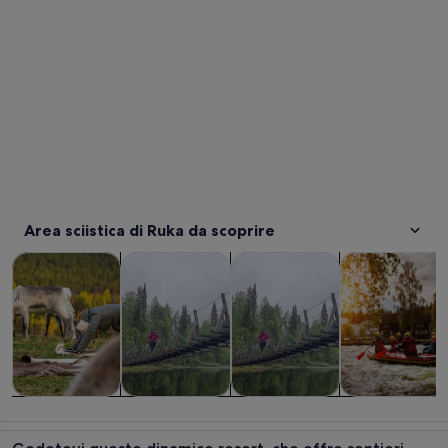
Area sciistica di Ruka da scoprire
Apertura in una nuova scheda
Apertura in una 
Tour e gite di un giorno
Tour privati e personalizzati
Divertimenti e avventure all’a
Attività acquat
Tour e gite di
Tour privati e
Divertimenti e
Attività
un giorno
personalizzati
avventure
acquatiche