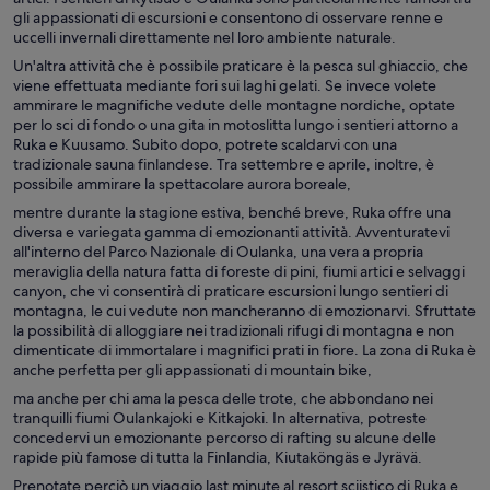
gli appassionati di escursioni e consentono di osservare renne e
uccelli invernali direttamente nel loro ambiente naturale.
Un'altra attività che è possibile praticare è la pesca sul ghiaccio, che
viene effettuata mediante fori sui laghi gelati. Se invece volete
ammirare le magnifiche vedute delle montagne nordiche, optate
per lo sci di fondo o una gita in motoslitta lungo i sentieri attorno a
Ruka e Kuusamo. Subito dopo, potrete scaldarvi con una
tradizionale sauna finlandese. Tra settembre e aprile, inoltre, è
possibile ammirare la spettacolare aurora boreale,
mentre durante la stagione estiva, benché breve, Ruka offre una
diversa e variegata gamma di emozionanti attività. Avventuratevi
all'interno del Parco Nazionale di Oulanka, una vera a propria
meraviglia della natura fatta di foreste di pini, fiumi artici e selvaggi
canyon, che vi consentirà di praticare escursioni lungo sentieri di
montagna, le cui vedute non mancheranno di emozionarvi. Sfruttate
la possibilità di alloggiare nei tradizionali rifugi di montagna e non
dimenticate di immortalare i magnifici prati in fiore. La zona di Ruka è
anche perfetta per gli appassionati di mountain bike,
ma anche per chi ama la pesca delle trote, che abbondano nei
tranquilli fiumi Oulankajoki e Kitkajoki. In alternativa, potreste
concedervi un emozionante percorso di rafting su alcune delle
rapide più famose di tutta la Finlandia, Kiutaköngäs e Jyrävä.
Prenotate perciò un viaggio last minute al resort sciistico di Ruka e