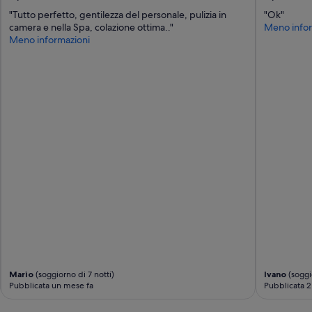
g
e
"Tutto perfetto, gentilezza del personale, pulizia in
"Ok"
m
camera e nella Spa, colazione ottima.."
Meno infor
e
Meno informazioni
n
t
t
e
a
m
t
h
a
t
i
s
w
o
r
t
h
o
Mario
(soggiorno di 7 notti)
Ivano
(soggio
f
Pubblicata un mese fa
Pubblicata 2
b
e