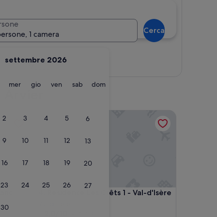
rsone
Cerca
persone, 1 camera
settembre 2026
Mappa
martedì
mercoledì
giovedì
venerdì
sabato
domenica
mer
gio
ven
sab
dom
: Arvier
Résidence Les Crêts 1 - Val-d'Isère
2
3
4
5
6
9
10
11
12
13
16
17
18
19
20
23
24
25
26
27
Résidence Les Crêts 1 - Val-d'Isère
lanc
4. Résidence Les Crêts 1 - Val-d'Isère
Val-d'Isere
30
2.0
2,0/10
)
(2 recensioni)