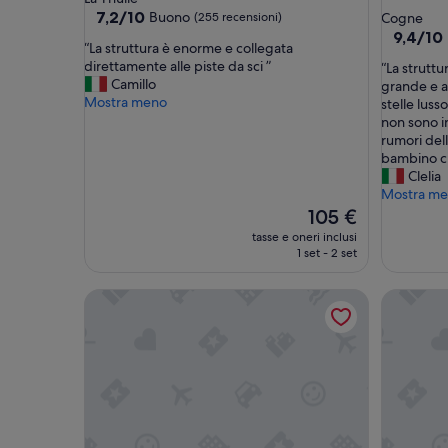
a
4.0
7.2
7,2/10
Buono
(255 recensioni)
Cogne
su
3.0
stelle
9.4
9,4/10
“
“La struttura è enorme e collegata
10,
su
stelle
L
direttamente alle piste da sci ”
“
“La struttu
Buono,
10,
a
Camillo
L
grande e a
(255
Eccezion
s
Mostra meno
a
stelle luss
recensioni)
(16
t
s
non sono in
recension
r
t
rumori dell
u
r
bambino c
t
u
Clelia
t
t
Mostra m
u
t
Il
105 €
r
u
prezzo
tasse e oneri inclusi
a
r
attuale
1 set - 2 set
è
a
è
e
è
105 €
Pierre & Vacances Premium Arc 1950 Le Village
Résidence
n
m
o
o
r
l
m
t
e
o
e
c
c
a
o
r
l
i