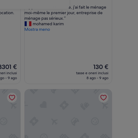
su
“
c. The
“Apparemment très sale, j’ai fait le ménage
10,
A
ocation.
moi-même le premier jour, entreprise de
(2
p
ménage pas sérieux.”
recensioni)
p
mohamed karim
a
Mostra meno
r
e
m
m
e
n
Il
8301 €
130 €
t
rezzo
prezzo
eri inclusi
t
tasse e oneri inclusi
ttuale
attuale
ago - 9 ago
8 ago - 9 ago
r
è
è
è
301 €
130 €
s
Val d'Isère
Vacancéole - Le Borsat IV
s
a
l
e
,
j
’
a