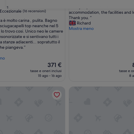
su
“
“Really impressed with L’Ecrin Blan
31
10,
Eccezionale
(16 recensioni)
R
accommodation, the facilities and l
Meraviglioso,
e
Thank you. ”
(4
ra è molto carina , pulita. Bagno
a
Richard
recensioni)
sciugacapelli top neanche nel 5
ale,
l
Mostra meno
o lo trovo cosi. Unico neo le camere
l
sonorizzate e si sentivano tutti i
i)
y
a stanze adiacenti... sopratutto il
i
he piangeva.”
m
p
eno
r
Il
Il
371 €
e
prezzo
p
tasse e oneri inclusi
s
tasse e on
attuale
a
15 ago - 16 ago
8 
s
è
e
371 €
8
d
 Le Varet
Résidence Les Cîmes - Centre 
w
i
t
h
L
’
E
c