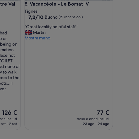
i
Val d'Isère
Vacancéole - Le Borsat IV
tre Val
8. Vacancéole - Le Borsat IV
f
Tignes
a
7.2
7,2/10
Buono
(21 recensioni)
i
su
t
“
“Great locality helpful staff”
10,
l
G
Martin
 had
Buono,
e
r
Mostra meno
e or
(21
m
e
 being on
recensioni)
é
a
irmation
n
t
lace not
a
l
 TOILET
g
o
ad none of
e
c
w to walk
m
a
cess to the
o
l
ts... I
i
i
wer
-
t
m
y
ê
h
m
e
Il
Il
126 €
77 €
e
l
prezzo
prezzo
eri inclusi
tasse e oneri inclusi
l
p
attuale
attuale
 set - 2 set
23 ago - 24 ago
e
f
è
è
p
u
126 €
77 €
r
l