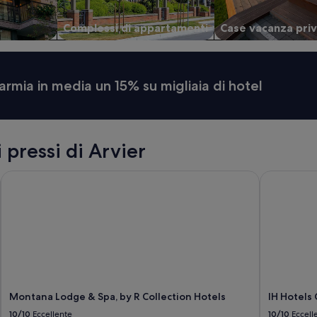
o
.
t
T
e
Complessi di appartamenti
Case vacanza pri
h
l
a
s
n
.
k
I
armia in media un 15% su migliaia di hotel
y
t
o
i
u
s
.
n
”
o
 pressi di Arvier
t
a
Montana Lodge & Spa, by R Collection Hotels
IH Hotels 
p
l
a
c
e
o
r
m
a
n
Montana Lodge & Spa, by R Collection Hotels
IH Hotels
a
10/10
Eccellente
10/10
Eccell