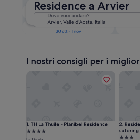
Residence a Arvier
Tra due settimane
Dove vuoi andare?
21 ago - 23 ago
Tra tre mesi
30 ott - 1 nov
I nostri consigli per i migli
TH La Thuile - Planibel Residence
Residence
TH La Thuile - Planibel Residence
Residence
1. TH La Thuile - Planibel Residence
2. Resid
catering
Struttura
Struttura
a
La Thuile