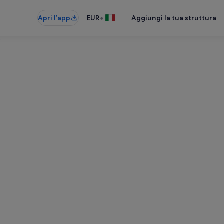
•
Apri l’app
EUR
Aggiungi la tua struttura
r