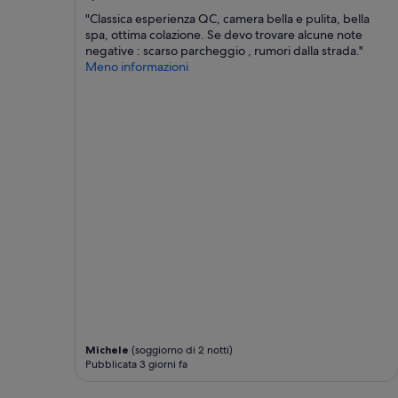
m
n
e
"Classica esperienza QC, camera bella e pulita, bella
i
j
spa, ottima colazione. Se devo trovare alcune note
c
e
negative : scarso parcheggio , rumori dalla strada."
o
n
Meno informazioni
n
'
e
a
o
v
l
a
e
i
c
t
a
j
m
a
e
m
r
a
e
i
n
s
o
v
n
u
s
c
o
e
n
m
o
Michele
(soggiorno di 2 notti)
a
i
Pubblicata 3 giorni fa
.
n
”
s