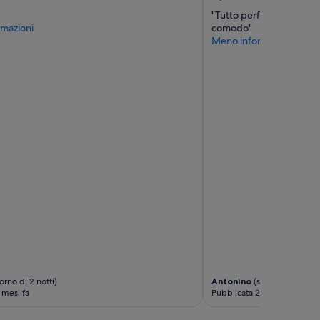
"Tutto perfetto, si trova
mazioni
comodo"
Meno informazioni
rno di 2 notti)
Antonino
(soggiorno di 1 n
 mesi fa
Pubblicata 2 mesi fa