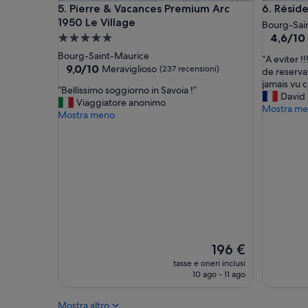
Pierre & Vacances Premium Arc 1950 Le Village
Résidence
5. Pierre & Vacances Premium Arc
6. Résid
l
n
e
1950 Le Village
a
Bourg-Sai
g
,
4.6
4,6/10
Struttura
a
p
su
a
Bourg-Saint-Maurice
“
t
“A eviter !!
u
10,
5.0
9.0
9,0/10
Meraviglioso
(237 recensioni)
A
a
de reservat
l
(7
su
stelle
e
d
jamais vu 
i
recension
“
“Bellissimo soggiorno in Savoia !”
10,
v
i
David
t
B
Viaggiatore anonimo
Meraviglioso,
i
r
Mostra m
a
e
Mostra meno
(237
t
e
.
l
recensioni)
e
t
B
l
r
t
a
i
!
a
g
s
!
m
n
s
!
e
o
i
!
n
g
m
S
t
r
o
a
e
a
s
l
a
n
o
e
l
d
Il
196 €
g
,
l
e
prezzo
g
tasse e oneri inclusi
v
e
e
attuale
i
10 ago - 11 ago
i
p
a
è
o
e
i
s
196 €
r
Mostra altro
u
s
c