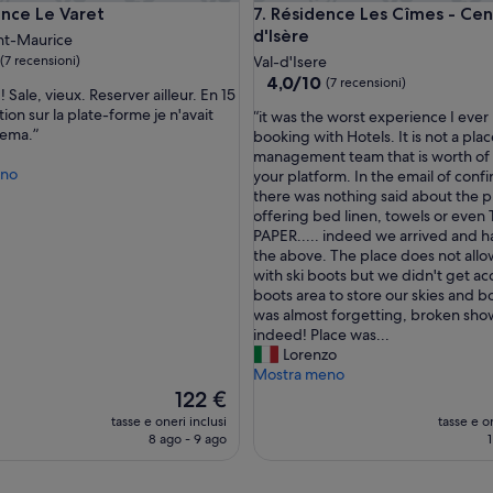
r
 Le Varet
Résidence Les Cîmes - Centre 
ence Le Varet
7. Résidence Les Cîmes - Cen
i
d'Isère
nt-Maurice
n
(7 recensioni)
Val-d'Isere
B
4.0
4,0/10
(7 recensioni)
l
!! Sale, vieux. Reserver ailleur. En 15
su
a
ion sur la plate-forme je n'avait
“
“it was the worst experience I ever
10,
n
cema.”
i
booking with Hotels. It is not a plac
i)
(7
c
t
management team that is worth of
recensioni)
.
eno
w
your platform. In the email of conf
T
a
there was nothing said about the p
h
s
offering bed linen, towels or even
e
t
PAPER..... indeed we arrived and h
a
h
the above. The place does not allo
c
e
with ski boots but we didn't get ac
c
w
boots area to store our skies and boo
o
o
was almost forgetting, broken sho
m
r
indeed! Place was...
m
s
Lorenzo
o
t
Mostra meno
d
e
Il
122 €
a
x
prezzo
tasse e oneri inclusi
tasse e on
t
p
attuale
8 ago - 9 ago
1
i
e
è
o
r
122 €
n
i