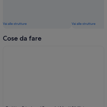
Vai alle strutture
Vai alle strutture
Cose da fare
Trekking Privato nel Parco dei Monti Sibillini