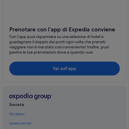
Ascoli Piceno: hotel a 5 stelle
Campolungo
Ascoli Piceno: hotel a 3 stelle
Ancarano
Ascoli Piceno: hotel a 4 stelle
Castignano
Ascoli Piceno: hotel
Prenotare con l’app di Expedia conviene
Rotella
Chiesa della Scopa: hotel nelle vicinanze
Con l’app puoi risparmiare su una selezione di hotel e
guadagnare il doppio dei punti ogni volta che prenoti:
Piazza del Popolo: hotel nelle vicinanze
Maltignano
viaggiare non è mai stato così conveniente! Inoltre, puoi
gestire le tue prenotazioni dove e quando vuoi.
Pinacoteca Civica: hotel nelle vicinanze
Appignano del Tronto
Ascoli Piceno: hotel
Poggio di Bretta
Vai sull’app
Teatro Ventidio Basso: hotel nelle vicinanze
Capradosso
Duomo: hotel nelle vicinanze
San Vincenzo e Anastasio: hotel nelle vicinanze
Centro Storico: hotel
Società
Porta Gemina: hotel nelle vicinanze
Ascoli Piceno: Hotel per chi ama l'avventura
Chi siamo
Ascoli Piceno: Hotel con palestra
Lavora con noi