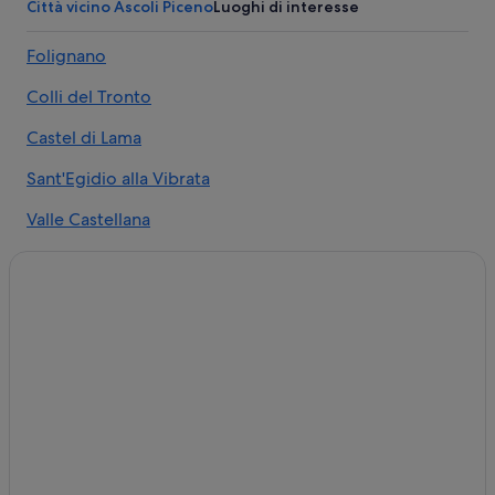
Ascoli Piceno: Agriturismi
Città vicino Ascoli Piceno
Luoghi di interesse
Ascoli Piceno: Case private in affitto
Folignano
Ascoli Piceno: B&B
Colli del Tronto
Ascoli Piceno: Pensioni
Ascoli Piceno: Guest house
Castel di Lama
Ascoli Piceno: Ostelli
Sant'Egidio alla Vibrata
Ascoli Piceno: Case sull'albero
Valle Castellana
Ascoli Piceno: Castelli
Civitella del Tronto
Ascoli Piceno: Parchi vacanze
Roccafluvione
Stazione di Ascoli Piceno: B&B
Ascoli Piceno: Campeggi
Acquasanta Terme
Ascoli Piceno: Residence
Venarotta
Ascoli Piceno: Guest house
Colle San Marco
Ascoli Piceno: B&B
Castorano
Ascoli Piceno: Agriturismi