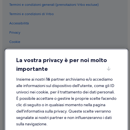
Ascoli Piceno: Hotel economici
Termini e condizioni generali (prenotazioni Vrbo escluse)
Ascoli Piceno: Hotel sulla neve
Termini e condizioni di Vrbo
Accessibilità
Privacy
Cookie
Condizioni per l'utilizzo
La vostra privacy è per noi molto
Informazioni legali/Contatti
importante
Linee guida sui contenuti e segnalazione dei contenuti
Insieme ai nostri
16
partner archiviamo e/o accediamo
Supporto
alle informazioni sul dispositivo dell'utente, come gli ID
univoci nei cookie, per il trattamento dei dati personali.
Assistenza clienti
È possibile accettare o gestire le proprie scelte facendo
Contattaci
clic di seguito o in qualsiasi momento nella pagina
dell'informativa sulla privacy. Queste scelte verranno
Come cancellare un volo
segnalate ai nostri partner e non influenzeranno i dati
Come modificare la prenotazione di un hotel o una casa vacanze
sulla navigazione.