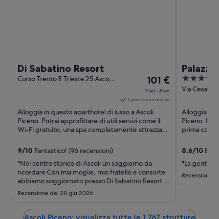
Di Sabatino Resort
Palazzo
Il
4
Corso Trento E Trieste 25 Ascoli
101 €
Piceno AP
prezzo
out
Via Cesare Ba
7 set - 8 set
Piceno AP
è
of
tasse e oneri inclusi
101 €
5
Alloggia in questo aparthotel di lusso a Ascoli
Alloggia in q
a
Piceno. Potrai approfittare di utili servizi come il
Piceno. Potra
Wi-Fi gratuito, una spa completamente attrezzata
notte
prima colazi
e il servizio ...
...
nel
periodo
9
/
10
Fantastico! (96 recensioni)
8,6
/
10
Eccel
7
"Nel centro storico di Ascoli un soggiorno da
"La gentilez
set
ricordare Con mia moglie, mio fratello e consorte
Recensione de
abbiamo soggiornato presso Di Sabatino Resort.
-
E' stata un'esperienza veramente soddisfacente e
8
Recensione del 20 giu 2026
che contiamo di ripetere allorche' ne avremo
set
l'opportunita'. Camere
spaziose,luminose,moderne, letti molto ..."
Ascoli Piceno: visualizza tutte le 1.767 strutture