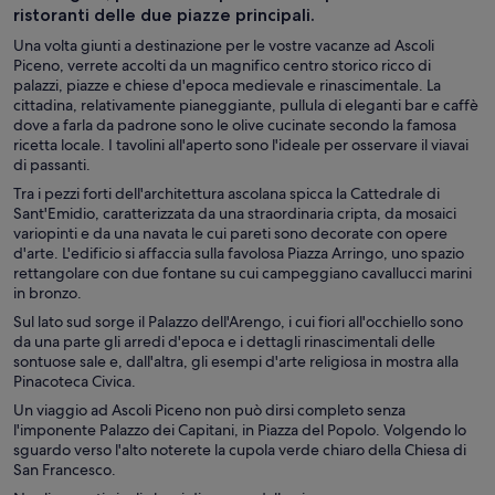
ristoranti delle due piazze principali.
Una volta giunti a destinazione per le vostre vacanze ad Ascoli
Piceno, verrete accolti da un magnifico centro storico ricco di
palazzi, piazze e chiese d'epoca medievale e rinascimentale. La
cittadina, relativamente pianeggiante, pullula di eleganti bar e caffè
dove a farla da padrone sono le olive cucinate secondo la famosa
ricetta locale. I tavolini all'aperto sono l'ideale per osservare il viavai
di passanti.
Tra i pezzi forti dell'architettura ascolana spicca la Cattedrale di
Sant'Emidio, caratterizzata da una straordinaria cripta, da mosaici
variopinti e da una navata le cui pareti sono decorate con opere
d'arte. L'edificio si affaccia sulla favolosa Piazza Arringo, uno spazio
rettangolare con due fontane su cui campeggiano cavallucci marini
in bronzo.
Sul lato sud sorge il Palazzo dell'Arengo, i cui fiori all'occhiello sono
da una parte gli arredi d'epoca e i dettagli rinascimentali delle
sontuose sale e, dall'altra, gli esempi d'arte religiosa in mostra alla
Pinacoteca Civica.
Un viaggio ad Ascoli Piceno non può dirsi completo senza
l'imponente Palazzo dei Capitani, in
Piazza del Popolo
. Volgendo lo
sguardo verso l'alto noterete la cupola verde chiaro della Chiesa di
San Francesco.