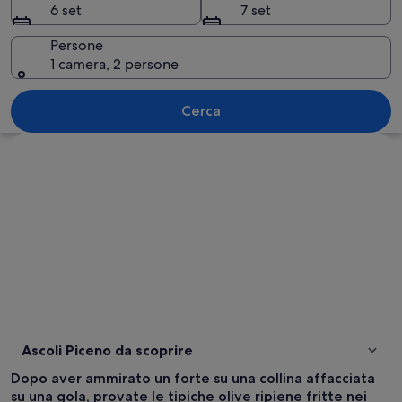
6 set
7 set
Persone
1 camera, 2 persone
Un villaggio con edifici in pietra e una
Cerca
Guarda la mappa
Ascoli Piceno da scoprire
Dopo aver ammirato un forte su una collina affacciata
su una gola, provate le tipiche olive ripiene fritte nei