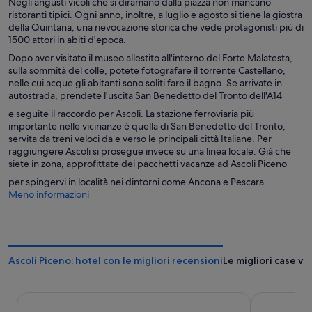
Negli angusti vicoli che si diramano dalla piazza non mancano
ristoranti tipici. Ogni anno, inoltre, a luglio e agosto si tiene la giostra
della Quintana, una rievocazione storica che vede protagonisti più di
1500 attori in abiti d'epoca.
Dopo aver visitato il museo allestito all'interno del Forte Malatesta
,
sulla sommità del colle, potete fotografare il torrente Castellano
,
nelle cui acque gli abitanti sono soliti fare il bagno. Se arrivate in
autostrada, prendete l'uscita San Benedetto del Tronto dell'A14
e seguite il raccordo per Ascoli. La stazione ferroviaria più
importante nelle vicinanze è quella di San Benedetto del Tronto,
servita da treni veloci da e verso le principali città Italiane. Per
raggiungere Ascoli si prosegue invece su una linea locale. Già che
siete in zona, approfittate dei pacchetti vacanze ad Ascoli Piceno
per spingervi in località nei dintorni come Ancona e Pescara.
Meno informazioni
Ascoli Piceno: hotel con le migliori recensioni
Le migliori case va
Di Sabatino Resort
Palazzo Gui