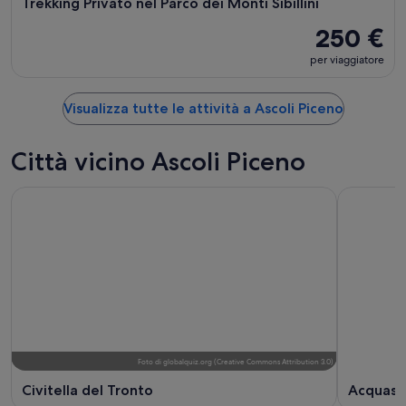
Trekking Privato nel Parco dei Monti Sibillini
250 €
per viaggiatore
Visualizza tutte le attività a Ascoli Piceno
Città vicino Ascoli Piceno
Foto
di
globalquiz.org
(
Creative Commons Attribution 3.0
)
Civitella del Tronto
Acquasa