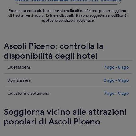
Prezzo per notte più basso trovato nelle ultime 24 ore, per un soggiorno
di 1 notte per 2 adulti. Tariffe e disponibilità sono soggette a modifica. Si
applicano condizioni aggiuntive.
Ascoli Piceno: controlla la
disponibilità degli hotel
Cerca
Questa sera
7 ago - 8 ago
i
prezzi
Cerca
Domani sera
8 ago - 9 ago
a
i
Ascoli
prezzi
Cerca
Questo fine settimana
7 ago - 9 ago
Piceno
a
i
per
Ascoli
prezzi
Soggiorna vicino alle attrazioni
stasera,
Piceno
a
7
per
Ascoli
popolari di Ascoli Piceno
ago
domani
Piceno
-
notte,
per