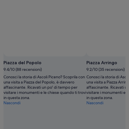
8
8
questo
ago
ago
weekend,
-
7
9
ago
ago
-
9
ago
Piazza del Popolo
Piazza Arringo
9.4/10 (88 recensioni)
9.2/10 (35 recensioni)
Conosci la storia di Ascoli Piceno? Scoprila con
Conosci la storia di Asco
una visita a Piazza del Popolo, è davvero
una visita a Piazza Arri
affascinante. Ricavati un po' di tempo per
affascinante. Ricavati u
visitare i monumenti e le chiese quando ti trovi
visitare i monumenti e l
in questa zona.
in questa zona.
Nascondi
Nascondi