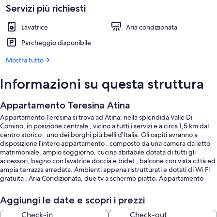
Servizi più richiesti
Lavatrice
Aria condizionata
Parcheggio disponibile
Mostra tutto
Informazioni su questa struttura
Appartamento Teresina Atina
Appartamento Teresina si trova ad Atina, nella splendida Valle Di
Comino, in posizione centrale , vicino a tutti i servizi e a circa 1,5 km dal
centro storico , uno dei borghi più belli d'Italia. Gli ospiti avranno a
disposizione l'intero appartamento , composto da una camera da letto
matrimoniale, ampio soggiorno, cucina abitabile dotata di tutti gli
accessori, bagno con lavatrice doccia e bidet , balcone con vista città ed
ampia terrazza arredata. Ambienti appena ristrutturati e dotati di Wi Fi
gratuita , Aria Condizionata, due tv a schermo piatto. Appartamento
situato al primo piano , in condominio silenzioso e riservato. Disponibile
parcheggio gratuito in strada sotto la struttura.
Aggiungi le date e scopri i prezzi
A pochi passi dall'appartamento si possono trovare tutti i servizi e
attrazioni , tra cui bar, tavola calda, ristoranti , pub , supermercati ,
Check-in
Check-out