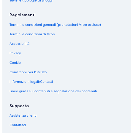
Tutte le tipologie di alloggi
e
H
r
-
U
c
d
h
n
B
A
:
n
i
z
a
n
o
t
R
L
a
e
i
n
e
w
C
e
o
i
z
c
u
a
o
A
e
i
t
i
d
e
a
:
n
o
i
Regolamenti
e
s
m
o
P
d
B
e
n
A
s
s
C
e
n
o
-
e
e
m
A
E
r
C
g
p
o
a
o
:
e
n
Termini e condizioni generali (prenotazioni Vrbo escluse)
I
C
n
a
R
l
i
h
3
a
m
R
u
N
:
e
n
a
t
p
T
e
g
a
-
r
e
o
n
e
S
:
Termini e condizioni di Vrbo
d
s
o
a
M
g
a
l
b
t
h
s
t
c
m
A
e
s
D
r
E
a
n
e
e
m
o
a
r
o
a
c
Accessibilità
p
i
u
t
N
n
t
t
d
e
m
m
y
M
l
c
Privacy
e
n
p
m
T
t
i
.
H
n
e
a
h
e
l
o
n
o
l
e
W
e
[
I
o
t
i
r
o
l
A
g
Cookie
d
l
e
n
I
i
1
n
u
S
n
i
u
a
l
l
e
u
x
t
T
n
0
t
s
l
V
-
s
n
v
i
Condizioni per l'utilizzo
n
x
-
-
H
P
0
h
e
e
i
o
e
o
i
e
t
u
P
p
L
i
m
e
i
e
l
n
w
t
n
Informazioni legali/Contatti
r
r
a
a
A
e
t
h
n
p
l
t
i
a
t
Linee guida sui contenuti e segnalazione dei contenuti
o
y
r
r
R
n
f
e
G
s
a
h
t
n
e
o
a
c
k
G
o
r
a
a
2
S
e
h
o
D
m
n
o
r
E
C
o
r
l
-
.
L
o
s
i
Supporto
w
d
R
o
T
e
m
t
l
F
L
a
u
h
m
i
t
o
n
E
n
o
o
i
r
u
k
s
e
o
Assistenza clienti
t
e
n
d
R
t
l
f
n
e
c
e
t
l
r
h
c
d
o
R
r
d
t
a
e
i
o
a
t
a
Contattaci
p
h
o
A
o
t
h
r
P
a
f
n
e
A