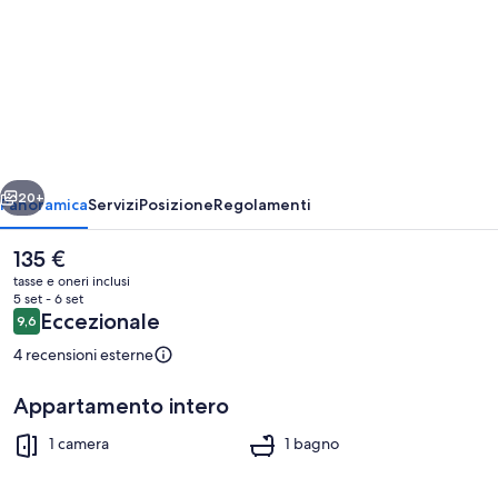
per
Appartamento
Teresina
Atina
ietro
Avanti
20+
Panoramica
Servizi
Posizione
Regolamenti
Il
135 €
prezzo
tasse e oneri inclusi
attuale
5 set - 6 set
è
Recensioni
Eccezionale
9,6
9,6 su 10
135 €
4 recensioni esterne
Appartamento intero
Parco della struttura
1 camera
1 bagno