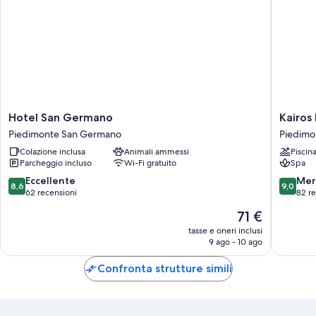
Hotel
Kairos
Hotel San Germano
Kairos
San
Resort
Piedimonte San Germano
Piedimo
Germano
Piedimo
Colazione inclusa
Animali ammessi
Piscin
Piedimonte
San
Parcheggio incluso
Wi-Fi gratuito
Spa
San
German
Germano
8.6
9.0
Eccellente
Mer
8,6
9,0
su
su
62 recensioni
82 r
10,
10,
Il
71 €
Eccellente,
Meravigl
prezzo
62
82
tasse e oneri inclusi
attuale
9 ago - 10 ago
recensioni
recensio
è
71 €
Confronta strutture simili