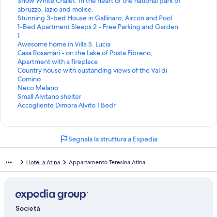
Snow White Chalet. In the heart of the national park of
a
e
p
a
e
c
k
i
abruzzo, lazio and molise.
p
l
r
p
a
h
c
n
L
Stunning 3-bed House in Gallinaro, Aircon and Pool
a
a
e
r
p
e
h
k
i
L
1-Bed Apartment Sleeps 2 - Free Parking and Garden
g
p
l
e
r
a
e
c
n
i
L
1
i
a
a
l
e
p
a
h
k
n
i
L
Awesome home in Villa S. Lucia
n
g
p
a
l
r
p
e
c
k
n
i
L
Casa Rosamari - on the Lake of Posta Fibreno,
a
i
a
p
a
e
r
a
h
c
k
n
i
Apartment with a fireplace
d
n
g
a
p
l
e
p
e
h
c
k
n
L
Country house with oustanding views of the Val di
e
a
i
g
a
a
l
r
a
e
h
c
k
i
Comino
l
d
n
i
g
p
a
e
p
a
e
h
c
n
L
Neco Melano
l
e
a
n
i
a
p
l
r
p
a
e
h
k
i
L
Small Alvitano shelter
a
l
d
a
n
g
a
a
e
r
p
a
e
c
n
i
L
Accogliente Dimora Alvito 1 Bedr
s
l
e
d
a
i
g
p
l
e
r
p
a
h
k
n
i
e
a
l
e
d
n
i
a
a
l
e
r
p
e
c
k
n
g
s
l
l
e
a
n
g
p
a
l
e
r
a
h
c
k
Segnala la struttura a Expedia
u
e
a
l
l
d
a
i
a
p
a
l
e
p
e
h
c
e
g
s
a
l
e
d
n
g
a
p
a
l
r
a
e
h
n
u
e
s
a
l
e
a
i
g
a
p
a
e
p
a
e
Hotel a Atina
Appartamento Teresina Atina
t
e
g
e
s
l
l
d
n
i
g
a
p
l
r
p
a
e
n
u
g
e
a
l
e
a
n
i
g
a
a
e
r
p
d
t
e
u
g
s
a
l
d
a
n
i
g
p
l
e
r
e
e
n
e
u
e
s
l
e
d
a
n
i
a
a
l
e
s
d
t
n
e
g
e
a
l
e
d
a
n
g
p
a
l
Società
t
e
e
t
n
u
g
s
l
l
e
d
a
i
a
p
a