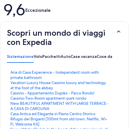
Recensioni
9,6
Eccezionale
Scopri un mondo di viaggi
con Expedia
Sistemazione
Volo
Pacchetti
Auto
Case vacanza
Cose da fare
L
Aria di Casa Experience - Independent room with
i
private bathroom
n
L
Vacation Luxury House Cassino luxury and technology
k
i
at the foot of the abbey
c
n
L
Cassino - Appartamento Duplex - Parco Rondo'
h
k
i
L
Cassino-Two-Room apartment-park rondo
e
c
n
i
L
New BEAUTIFUL APARTMENT WITH LARGE TERRACE-
a
h
k
n
i
A CASA DI CAROLINA
p
e
c
k
n
L
Casa Antica ed Elegante in Pieno Centro Storico
r
a
h
c
k
i
L
Rifugio dei Briganti [100mt from old town, Netflix, Wi-
e
p
e
h
c
n
i
Fi, Welcome Kit]
l
r
a
e
h
k
n
L