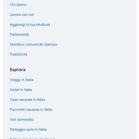
i
s
d
e
t
e
u
e
a
l
l
e
d
n
g
a
p
Chi siamo
n
t
e
d
e
n
e
g
s
a
l
l
e
a
i
g
a
a
i
s
e
d
t
n
u
e
s
a
l
l
d
n
i
g
Lavora con noi
z
n
t
s
e
e
t
e
g
e
s
a
l
e
a
n
i
i
a
i
t
s
d
e
n
u
g
e
s
a
l
d
a
n
Aggiungi la tua struttura
o
z
n
i
t
e
d
t
e
u
g
e
s
l
e
d
a
n
i
a
n
i
s
e
e
n
e
u
g
e
a
l
e
d
Partnership
e
o
z
a
n
t
s
d
t
n
e
u
g
s
l
l
e
Novità e comunicati stampa
:
n
i
z
a
i
t
e
e
t
n
e
u
e
a
l
l
A
e
o
i
z
n
i
s
d
e
t
n
e
g
s
a
l
Pubblicità
r
:
n
o
i
a
n
t
e
d
e
t
n
u
e
s
a
i
V
e
n
o
z
a
i
s
e
d
e
t
e
g
e
s
a
a
:
e
n
i
z
n
t
s
e
d
e
n
u
g
e
Esplora
d
c
C
:
e
o
i
a
i
t
s
e
d
t
e
u
g
i
a
a
C
:
n
o
z
n
i
t
s
e
e
n
e
u
Viaggi in Italia
C
t
s
a
N
e
n
i
a
n
i
t
s
d
t
n
e
a
i
s
s
e
:
e
o
z
a
n
i
t
e
e
t
n
Hotel in Italia
s
o
i
s
w
C
:
n
i
z
a
n
i
s
d
e
t
Case vacanze in Italia
a
n
n
i
B
a
R
e
o
i
z
a
n
t
e
d
e
E
L
o
n
E
s
i
:
n
o
i
z
a
i
s
e
d
Pacchetti vacanza in Italia
x
u
-
o
A
a
f
S
e
n
o
i
z
n
t
s
e
p
x
A
-
U
A
u
n
:
e
n
o
i
a
i
t
s
Voli domestici
e
u
p
T
T
n
g
o
S
:
e
n
o
z
n
i
t
r
r
p
w
I
t
i
w
t
1
:
e
n
i
a
n
i
Noleggio auto in Italia
i
y
a
o
F
i
o
W
u
-
1
:
e
o
z
a
n