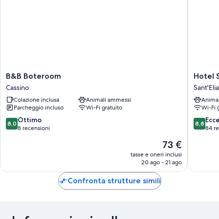
B&B
Hotel
B&B Boteroom
Hotel S
Boteroom
Sant'Elia
Cassino
Sant'Eli
Cassino
Sant'Elia
Colazione inclusa
Animali ammessi
Anima
Fiumera
Parcheggio incluso
Wi-Fi gratuito
Wi-Fi 
8.0
8.8
Ottimo
Ecc
8,0
8,8
su
su
8 recensioni
84 r
10,
10,
Il
73 €
Ottimo,
Eccellen
prezzo
8
84
tasse e oneri inclusi
attuale
20 ago - 21 ago
recensioni
recensio
è
73 €
Confronta strutture simili