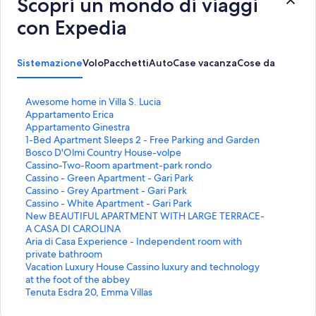
Scopri un mondo di viaggi
contacted us. It took us to find out we had no place to go. VRBO
con Expedia
should band this guy. Stay away from this rental.
Sistemazione
Volo
Pacchetti
Auto
Case vacanza
Cose da fare
L
Awesome home in Villa S. Lucia
i
L
Appartamento Erica
n
i
L
Appartamento Ginestra
k
n
i
L
1-Bed Apartment Sleeps 2 - Free Parking and Garden
c
k
n
i
L
Bosco D'Olmi Country House-volpe
h
c
k
n
i
L
Cassino-Two-Room apartment-park rondo
e
h
c
k
n
i
L
Cassino - Green Apartment - Gari Park
a
e
h
c
k
n
i
L
Cassino - Grey Apartment - Gari Park
p
a
e
h
c
k
n
i
L
Cassino - White Apartment - Gari Park
r
p
a
e
h
c
k
n
i
L
New BEAUTIFUL APARTMENT WITH LARGE TERRACE-
e
r
p
a
e
h
c
k
n
i
A CASA DI CAROLINA
l
e
r
p
a
e
h
c
k
n
L
Aria di Casa Experience - Independent room with
a
l
e
r
p
a
e
h
c
k
i
private bathroom
p
a
l
e
r
p
a
e
h
c
n
L
Vacation Luxury House Cassino luxury and technology
a
p
a
l
e
r
p
a
e
h
k
i
at the foot of the abbey
g
a
p
a
l
e
r
p
a
e
c
n
L
Tenuta Esdra 20, Emma Villas
i
g
a
p
a
l
e
r
p
a
h
k
i