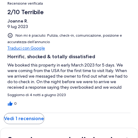
Recensioni
1
su
Recensione verificata
recensioni
1
2/10 Terribile
recensioni
Joanne R.
9 lug 2023
Non mi è piaciuto: Pulizia, check-in, comunicazione, posizione e
accuratezza dell’annuncio
Traduci con Google
Horrific, shocked & totally dissatisfied
We booked this property in early March 2023 for 5 days. We
were coming from the USA for the first time to visit Italy. When
we arrived we messaged the owner to find out what we had to
do to check in. On the night before we were to arrive we
received a response saying they overbooked and we would
receive a full refund. WE WERE TOTALLY SHOCKED!!!! We had
Soggiorno di 4 notti a giugno 2023
no place to go!!!! We called VRBO to inform them of our
dilemma. They said they would try to help find another place.
0
We quickly found our own place which was 100% better than
this rental. The owner of this property should be banned from
Vedi 1 recensione
renting out this unit if he continues to deviate his potential
renters like he did to us. HE SHOULD OF NOTIFIED US
SOONER!!!!! As noted we booked & paid in full for 3 months in
advance. He canceled us less than 48 hours. He NEVER even