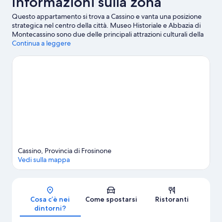
Informazioni sulla zona
Questo appartamento si trova a Cassino e vanta una posizione
strategica nel centro della città. Museo Historiale e Abbazia di
Montecassino sono due delle principali attrazioni culturali della
zona. A livello di punti di riferimento, invece, spiccano Rocca
Continua a leggere
Janula e Cimitero Militare Tedesco.
Vai alla guida turistica di
Cassino
Mostra altri appartamenti a Cassino
Cassino, Provincia di Frosinone
Vedi sulla mappa
Mappa
Cosa c’è nei
Come spostarsi
Ristoranti
dintorni?