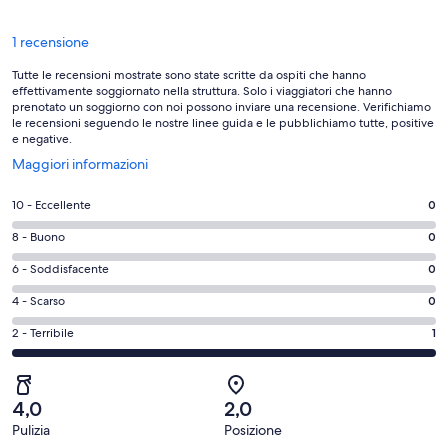
Recensioni
1 recensione
Tutte le recensioni mostrate sono state scritte da ospiti che hanno
effettivamente soggiornato nella struttura. Solo i viaggiatori che hanno
prenotato un soggiorno con noi possono inviare una recensione. Verifichiamo
le recensioni seguendo le nostre linee guida e le pubblichiamo tutte, positive
e negative.
Apertura
Maggiori informazioni
in
un’altra
Valutazione
10 - Eccellente
0
finestra
di
Valutazione
8 - Buono
0
10
di
-
Valutazione
6 - Soddisfacente
0
8
Eccellente.
di
-
Valutazione
4 - Scarso
0
0
6
Buono.
di
su
-
Valutazione
2 - Terribile
1
0
4
1
Soddisfacente.
di
su
-
recensioni
0
2
1
Scarso.
su
-
recensioni
0
4,0
2,0
1
Terribile.
su
Pulizia
Posizione
recensioni
1