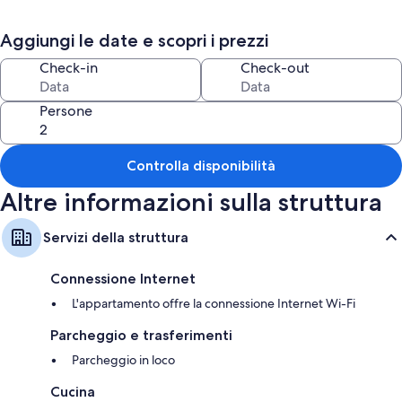
Appartamento Duplex Parco Rondo' è situato in un posto strategico
nelle vicinanze del centro storico, abbazia di Montecassino, caserma
Aggiungi le date e scopri i prezzi
militare, poco distante dallo stabilimento FCA.
Check-in
Check-out
Persone
Controlla disponibilità
Altre informazioni sulla struttura
Servizi della struttura
Connessione Internet
L'appartamento offre la connessione Internet Wi-Fi
Parcheggio e trasferimenti
Parcheggio in loco
Cucina