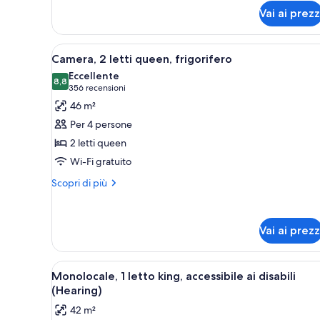
frigorifero
letto
Vai ai prezz
king
con
divano
Apri
Una camera d'albergo moderna 
6
Camera, 2 letti queen, frigorifero
letto,
tutte
frigorifero
Eccellente
le
8,8
8,8 su 10
(356
356 recensioni
foto
recensioni)
46 m²
per
Per 4 persone
Camera,
2 letti queen
2
Wi-Fi gratuito
letti
queen,
Altri
Scopri di più
dettagli
frigorifero
per
Camera,
Vai ai prezz
2
letti
queen,
Apri
Una camera d'albergo moderna 
frigorifero
5
Monolocale, 1 letto king, accessibile ai disabili
tutte
(Hearing)
le
42 m²
foto