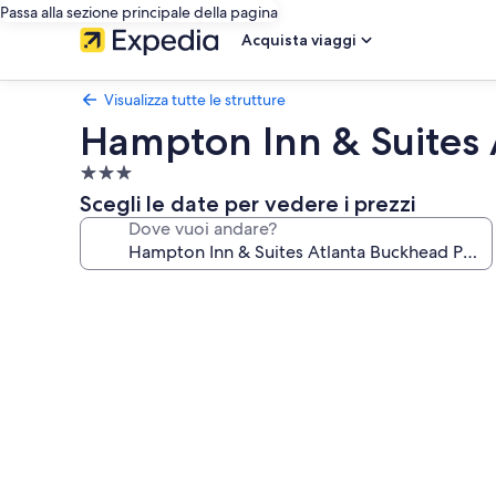
Passa alla sezione principale della pagina
Acquista viaggi
Visualizza tutte le strutture
Hampton Inn & Suites 
Struttura
a
Scegli le date per vedere i prezzi
3.0
Dove vuoi andare?
stelle
Galleria
fotografica
per
Hampton
Inn
&
Suites