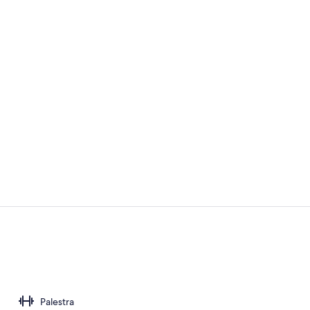
Esterni
Terrazza/pat
Palestra