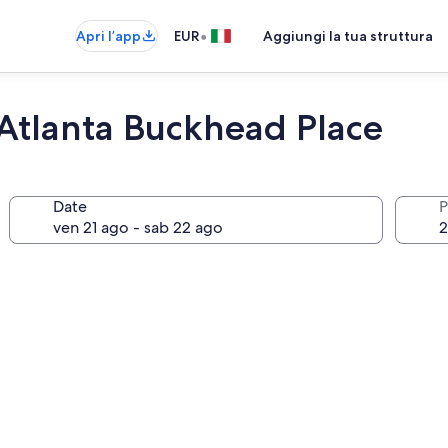
•
Apri l’app
EUR
Aggiungi la tua struttura
Atlanta Buckhead Place
Date
P