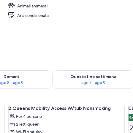
Animali ammessi
Aria condizionata
 8
sponibilità per domani, ago 8 - ago 9
Verifica la disponibilità per questo fi
Domani
Questo fine settimana
ago 8 - ago 9
ago 7 - ago 9
e, un lavandino e scaffali con articoli da toilette.
Apri
Una camera d'albergo con due letti, una
A
13
2 Queens Mobility Access W/tub Nonsmoking
Ca
tutte
t
Per 4 persone
le
le
9,
9
2 letti queen
foto
f
per
p
Wi-Fi gratuito