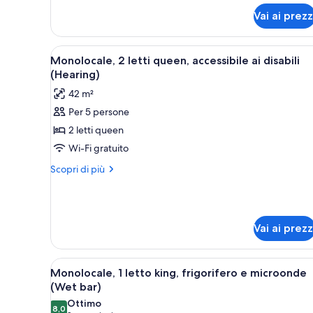
ai
1
disabili
Vai ai prezz
letto
(Roll-
king,
accessibile
In
Apri
Camera d'albergo con due lett
ai
4
Monolocale, 2 letti queen, accessibile ai disabili
Shower)
tutte
disabili
(Hearing)
(Roll-
le
42 m²
In
foto
Shower)
Per 5 persone
per
2 letti queen
Monolocale,
2
Wi-Fi gratuito
letti
Altri
Scopri di più
queen,
dettagli
per
accessibile
Monolocale,
ai
2
disabili
Vai ai prezz
letti
(Hearing)
queen,
accessibile
Apri
Una moderna camera d'albergo c
ai
7
Monolocale, 1 letto king, frigorifero e microonde
tutte
disabili
(Wet bar)
(Hearing)
le
Ottimo
8,0
8,0 su 10