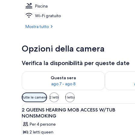
Piscina
Hall
Wi-Fi gratuito
Mostra tutto
Opzioni della camera
Verifica la disponibilità per queste date
Verifica la disponibilità per questa sera, ago 7 - ago
Verifica la di
Questa sera
ago 7 - ago 8
Filtri
Tutte le camere
2 letti
1 letto
disponibili
Apri
Un bagno con uno specchio grand
per
4
2 QUEENS HEARING MOB ACCESS W/TUB
tutte
le
NONSMOKING
le
camere
Per 4 persone
foto
2 letti queen
per