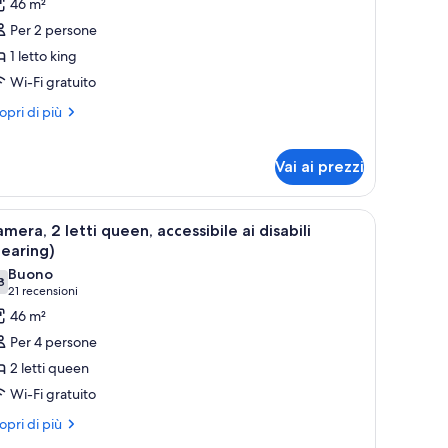
recensioni)
46 m²
sca
er
Per 2 persone
amera,
gno
1 letto king
Wi-Fi gratuito
etto
ing,
ri
opri di più
ttagli
ccessibile
r
mera,
Vai ai prezzi
sabili
Hearing)
tto
sta sulla città.
 scrivania in legno, una TV a schermo piatto, uno specchio rotondo, una la
pri
Una camera d'albergo con due letti, un como
ng,
6
mera, 2 letti queen, accessibile ai disabili
cessibile
utte
earing)
abili
Buono
8
oto
,8 su 10
earing)
(21
21 recensioni
er
recensioni)
46 m²
amera,
Per 4 persone
2 letti queen
tti
Wi-Fi gratuito
ueen,
ri
ccessibile
opri di più
ttagli