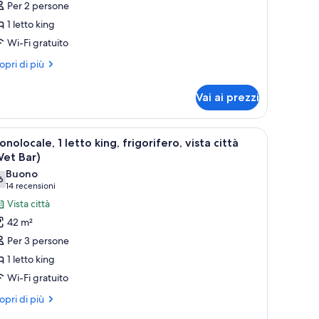
Per 2 persone
amera,
1 letto king
Wi-Fi gratuito
etto
ing,
ri
opri di più
ttagli
rigorifero
r
Vai ai prezzi
mera,
tto
sta sulla città.
divano, una scrivania, una lampada da terra e un grande quadro astratto a
pri
Una moderna camera d'albergo con un'ampia fi
6
ng,
nolocale, 1 letto king, frigorifero, vista città
utte
igorifero
Wet Bar)
Buono
6
oto
,6 su 10
(14
14 recensioni
er
recensioni)
Vista città
onolocale,
42 m²
Per 3 persone
etto
1 letto king
ing,
Wi-Fi gratuito
igorifero,
sta
ri
opri di più
ttagli
ttà