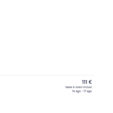
Corridoio
Il
111 €
prezzo
tasse e oneri inclusi
attuale
16 ago - 17 ago
io
Una scrivania, postazione laptop, culle
è
111 €