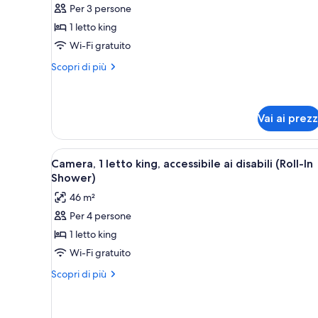
Per 3 persone
per
1 letto king
Monolocale,
1
Wi-Fi gratuito
letto
Altri
Scopri di più
king,
dettagli
per
accessibile
Monolocale,
ai
1
Vai ai prezz
disabili
letto
(Hearing)
king,
Apri
Camera d'albergo con un letto g
accessibile
5
Camera, 1 letto king, accessibile ai disabili (Roll-In
ai
tutte
Shower)
disabili
le
(Hearing)
46 m²
foto
Per 4 persone
per
1 letto king
Camera,
1
Wi-Fi gratuito
letto
Altri
Scopri di più
king,
dettagli
per
accessibile
Camera,