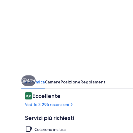
Atlanta
Buckhead
Place
42+
Panoramica
Camere
Posizione
Regolamenti
Recensioni
Eccellente
8,8
8,8 su 10
Vedi le 3.296 recensioni
Servizi più richiesti
Colazione inclusa