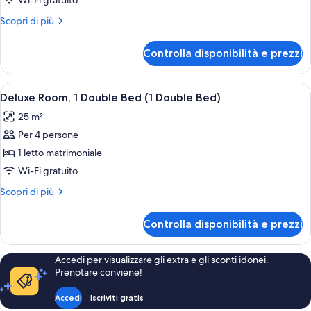
Wi-Fi gratuito
Altri
Scopri di più
dettagli
per
Controlla disponibilità e prezzi
Camera
Apri
Una cassaforte in camera, una scrivani
9
Deluxe Room, 1 Double Bed (1 Double Bed)
tutte
25 m²
le
Per 4 persone
foto
per
1 letto matrimoniale
Deluxe
Wi-Fi gratuito
Room,
Altri
Scopri di più
1
dettagli
Double
per
Controlla disponibilità e prezzi
Deluxe
Bed
Room,
(1
1
Accedi per visualizzare gli extra e gli sconti idonei.
Double
Double
Prenotare conviene!
Bed
Bed)
(1
Accedi
Iscriviti gratis
Double