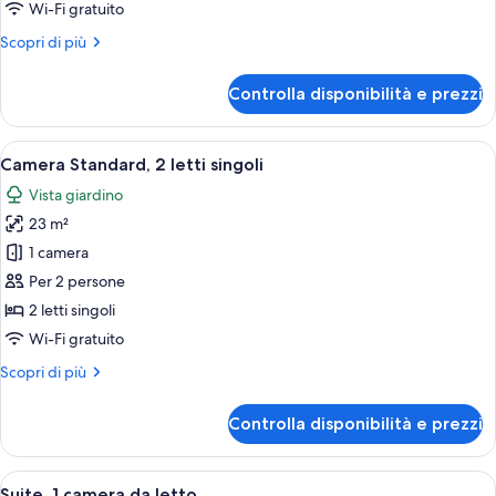
camera
Wi-Fi gratuito
da
Altri
Scopri di più
letto
dettagli
per
Controlla disponibilità e prezzi
Suite,
1
camera
Apri
Un letto matrimoniale con lenzuola bi
6
da
Camera Standard, 2 letti singoli
tutte
letto
Vista giardino
le
23 m²
foto
per
1 camera
Camera
Per 2 persone
Standard,
2 letti singoli
2
Wi-Fi gratuito
letti
Altri
Scopri di più
singoli
dettagli
per
Controlla disponibilità e prezzi
Camera
Standard,
2
Apri
Una moderna camera d'hotel con un amp
16
letti
Suite, 1 camera da letto