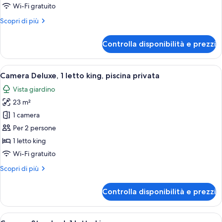
2
Wi-Fi gratuito
letti
Altri
Scopri di più
singoli
dettagli
per
Controlla disponibilità e prezzi
Camera
Superior,
2
Apri
Area piscina con lettini e ombrelloni, i
9
letti
Camera Deluxe, 1 letto king, piscina privata
tutte
singoli
Vista giardino
le
23 m²
foto
per
1 camera
Camera
Per 2 persone
Deluxe,
1 letto king
1
Wi-Fi gratuito
letto
Altri
Scopri di più
king,
dettagli
piscina
per
Controlla disponibilità e prezzi
privata
Camera
Deluxe,
1
Apri
Un letto rifatto con lenzuola bianche,
5
letto