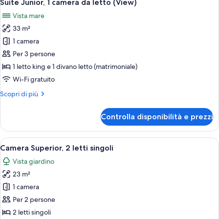
8
letto
Suite Junior, 1 camera da letto (View)
tutte
king,
Vista mare
vista
le
mare
33 m²
foto
per
1 camera
Suite
Per 3 persone
Junior,
1 letto king e 1 divano letto (matrimoniale)
1
Wi-Fi gratuito
camera
Altri
Scopri di più
da
dettagli
letto
per
Controlla disponibilità e prezzi
(View)
Suite
Junior,
1
Apri
Un letto matrimoniale con lenzuola b
6
camera
Camera Superior, 2 letti singoli
tutte
da
Vista giardino
letto
le
(View)
23 m²
foto
per
1 camera
Camera
Per 2 persone
Superior,
2 letti singoli