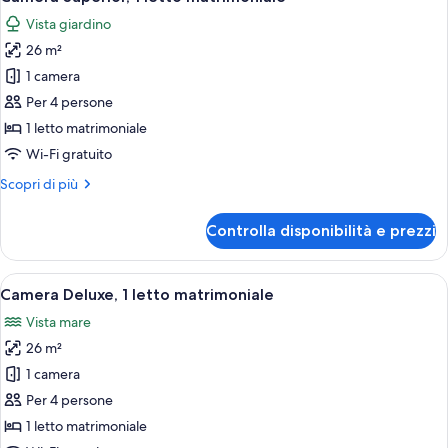
tutte
matrimoniale
Vista giardino
le
26 m²
foto
per
1 camera
Camera
Per 4 persone
Superior,
1 letto matrimoniale
1
Wi-Fi gratuito
letto
Altri
Scopri di più
matrimoniale
dettagli
per
Controlla disponibilità e prezzi
Camera
Superior,
1
Apri
Camera d'albergo con un letto grande, 
9
letto
Camera Deluxe, 1 letto matrimoniale
tutte
matrimoniale
Vista mare
le
26 m²
foto
per
1 camera
Camera
Per 4 persone
Deluxe,
1 letto matrimoniale
1