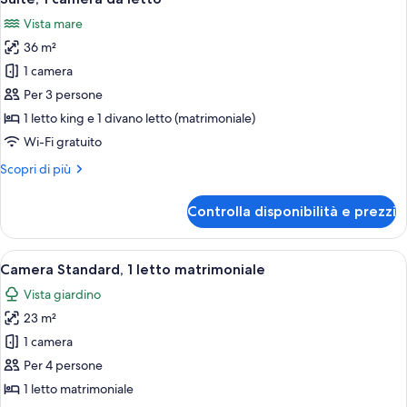
tutte
singoli
Vista mare
le
36 m²
foto
per
1 camera
Suite,
Per 3 persone
1
1 letto king e 1 divano letto (matrimoniale)
camera
Wi-Fi gratuito
da
Altri
Scopri di più
letto
dettagli
per
Controlla disponibilità e prezzi
Suite,
1
camera
Apri
Un letto rifatto con lenzuola bianche,
5
da
Camera Standard, 1 letto matrimoniale
tutte
letto
Vista giardino
le
23 m²
foto
per
1 camera
Camera
Per 4 persone
Standard,
1 letto matrimoniale
1