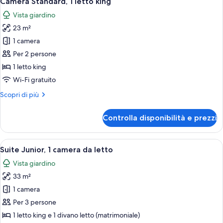
Camera Standard, 1 letto king
tutte
king,
Vista giardino
piscina
le
privata
23 m²
foto
per
1 camera
Camera
Per 2 persone
Standard,
1 letto king
1
Wi-Fi gratuito
letto
Altri
Scopri di più
king
dettagli
per
Controlla disponibilità e prezzi
Camera
Standard,
1
Apri
Una camera d'albergo moderna con un l
7
letto
Suite Junior, 1 camera da letto
tutte
king
Vista giardino
le
33 m²
foto
per
1 camera
Suite
Per 3 persone
Junior,
1 letto king e 1 divano letto (matrimoniale)