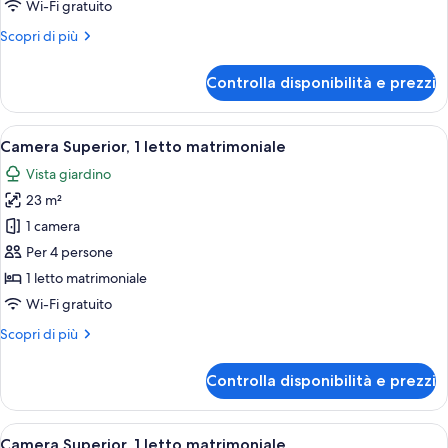
Wi-Fi gratuito
letto
Altri
Scopri di più
matrimoniale
dettagli
per
Controlla disponibilità e prezzi
Camera
Standard,
1
Apri
Una camera d'albergo moderna con un 
5
letto
Camera Superior, 1 letto matrimoniale
tutte
matrimoniale
Vista giardino
le
23 m²
foto
per
1 camera
Camera
Per 4 persone
Superior,
1 letto matrimoniale
1
Wi-Fi gratuito
letto
Altri
Scopri di più
matrimoniale
dettagli
per
Controlla disponibilità e prezzi
Camera
Superior,
1
Apri
Camera d'hotel con un letto grande, d
7
letto
Camera Superior, 1 letto matrimoniale