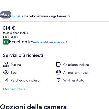
Autograph
Collection
ietro
Avanti
256+
Panoramica
Camere
Posizione
Regolamenti
Il
314 €
prezzo
tasse e oneri inclusi
attuale
1 set - 2 set
è
Recensioni
Eccellente
8,6
Vedi le 144 recensioni
8,6 su 10
314 €
Servizi più richiesti
Piscina
Colazione inclusa
5 ristoranti, aperti a cena
Spa
Animali ammessi
Parcheggio incluso
Wi-Fi gratuito
Mostra tutto
Opzioni della camera