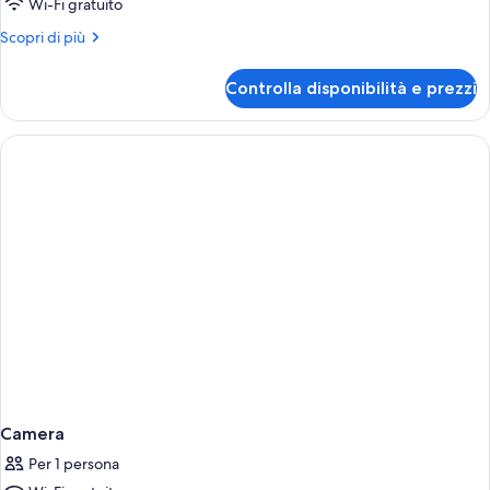
Wi-Fi gratuito
letto
Altri
Scopri di più
matrimoniale
dettagli
per
Controlla disponibilità e prezzi
Camera
Deluxe,
1
letto
matrimoniale
Camera
Per 1 persona