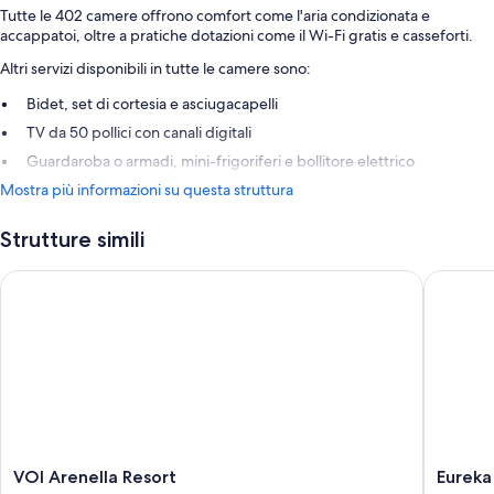
Tutte le 402 camere offrono comfort come l'aria condizionata e
accappatoi, oltre a pratiche dotazioni come il Wi-Fi gratis e casseforti.
Altri servizi disponibili in tutte le camere sono:
Bidet, set di cortesia e asciugacapelli
TV da 50 pollici con canali digitali
Guardaroba o armadi, mini-frigoriferi e bollitore elettrico
Mostra più informazioni su questa struttura
Strutture simili
VOI Arenella Resort
Eureka P
VOI
Eureka
VOI Arenella Resort
Eureka
Arenella
Palace