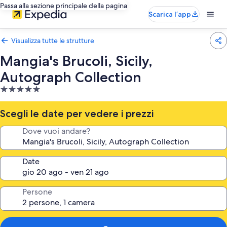
Passa alla sezione principale della pagina
Scarica l’app
Visualizza tutte le strutture
Mangia's Brucoli, Sicily,
Autograph Collection
Struttura
a
5.0
Scegli le date per vedere i prezzi
stelle
Dove vuoi andare?
Date
Persone