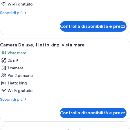
1
Wi-Fi gratuito
letto
Altri
Scopri di più
king
dettagli
per
Controlla disponibilità e prezzi
Camera
Deluxe,
1
Apri
Camera d'albergo con un letto grande, 
9
letto
Camera Deluxe, 1 letto king, vista mare
tutte
king
Vista mare
le
26 m²
foto
per
1 camera
Camera
Per 2 persone
Deluxe,
1 letto king
1
Wi-Fi gratuito
letto
Altri
Scopri di più
king,
dettagli
vista
per
Controlla disponibilità e prezzi
mare
Camera
Deluxe,
1
Apri
Una camera d'albergo moderna con un l