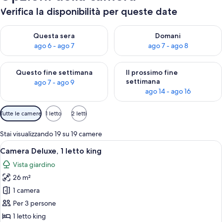
Verifica la disponibilità per queste date
Verifica la disponibilità per questa sera, ago 6 - ago 7
Verifica la disponibilità per d
Questa sera
Domani
ago 6 - ago 7
ago 7 - ago 8
Verifica la disponibilità per questo fine settimana, ago 7 - ago
Verifica la disponibilità per il
Questo fine settimana
Il prossimo fine
settimana
ago 7 - ago 9
ago 14 - ago 16
Filtri
Tutte le camere
1 letto
2 letti
disponibili
per
Stai visualizzando 19 su 19 camere
le
Apri
Camera d'hotel con un letto grande, d
7
Camera Deluxe, 1 letto king
camere
tutte
Vista giardino
le
26 m²
foto
per
1 camera
Camera
Per 3 persone
Deluxe,
1 letto king