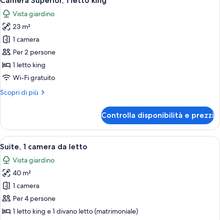
Camera Superior, 1 letto king
tutte
king,
Vista giardino
vista
le
giardino
23 m²
foto
per
1 camera
Camera
Per 2 persone
Superior,
1 letto king
1
Wi-Fi gratuito
letto
Altri
Scopri di più
king
dettagli
per
Controlla disponibilità e prezzi
Camera
Superior,
1
Apri
Una camera d'albergo con un letto gra
14
letto
Suite, 1 camera da letto
tutte
king
Vista giardino
le
40 m²
foto
per
1 camera
Suite,
Per 4 persone
1
1 letto king e 1 divano letto (matrimoniale)