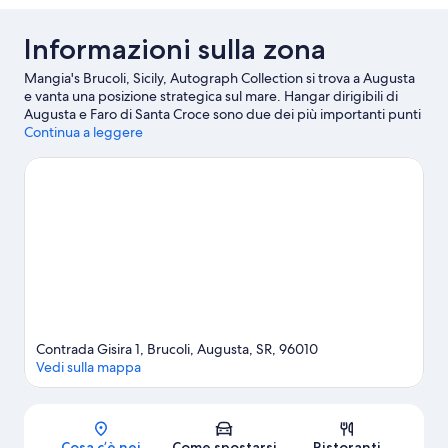
Bed)
Informazioni sulla zona
Mangia's Brucoli, Sicily, Autograph Collection si trova a Augusta
e vanta una posizione strategica sul mare. Hangar dirigibili di
Augusta e Faro di Santa Croce sono due dei più importanti punti
di riferimento della zona. Tra le altre attrazioni, spiccano Giardino
Continua a leggere
del Biviere e Aretusa Park. Dimentica la routine di tutti i giorni e
dedicati ad attività all'aperto come jogging e equitazione.
Vai
alla guida turistica di Augusta
Contrada Gisira 1, Brucoli, Augusta, SR, 96010
Vedi sulla mappa
Mappa
Cosa c’è nei
Come spostarsi
Ristoranti