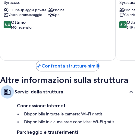
Syracuse
Syracus
Resort
Hotel
Su una spiaggia privata
Piscina
Piscin
Syracuse
Spa
Vasca idromassaggio
Spa
Colazi
Syracus
8.0
8.0
Ottimo
Ott
8,0
8,0
su
su
140 recensioni
349 
10,
10,
Ottimo,
Ottimo,
140
349
recensioni
recensio
Confronta strutture simili
Altre informazioni sulla struttura
Servizi della struttura
Connessione Internet
Disponibile in tutte le camere: Wi-Fi gratis
Disponibile in alcune aree condivise: Wi-Fi gratis
Parcheggio e trasferimenti