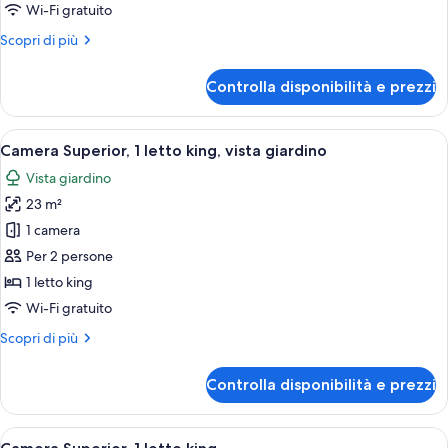
1
Wi-Fi gratuito
camera
Altri
Scopri di più
da
dettagli
letto
per
Controlla disponibilità e prezzi
Suite
Junior,
1
Apri
Una camera d'albergo moderna con un 
5
camera
Camera Superior, 1 letto king, vista giardino
tutte
da
Vista giardino
letto
le
23 m²
foto
per
1 camera
Camera
Per 2 persone
Superior,
1 letto king
1
Wi-Fi gratuito
letto
Altri
Scopri di più
king,
dettagli
vista
per
Controlla disponibilità e prezzi
giardino
Camera
Superior,
1
Apri
Una camera d'albergo moderna con un 
5
letto