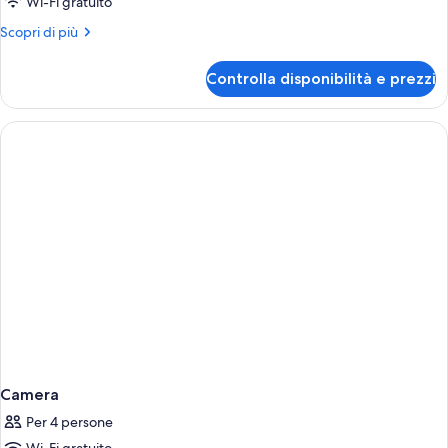
Wi-Fi gratuito
Altri
Scopri di più
dettagli
per
Controlla disponibilità e prezzi
Camera
Camera
Per 4 persone